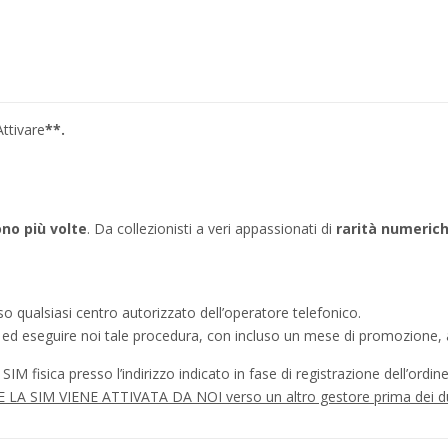
ttivare
**.
tono più volte
. Da collezionisti a veri appassionati di
rarità numeric
o qualsiasi centro autorizzato dell’operatore telefonico.
a ed eseguire noi tale procedura, con incluso un mese di promozione, a
IM fisica presso l’indirizzo indicato in fase di registrazione dell’ordine
à SE LA SIM VIENE ATTIVATA DA NOI verso un altro gestore prima dei d