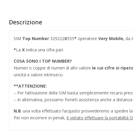
Descrizione
SIM
Top Number
329222
X
555
*
operatore
Very Mobile,
da A
*
La
X
indica una cifra pari.
COSA SONO I TOP NUMBER
?
Numeri o coppie di numeri di alto valore
le cui cifre si ripe
unicità e valore intrinseco.
**
ATTENZIONE:
– Per l’attivazione della SIM basta semplicemente recarsi press
– In alternativa, possiamo fornirti assistenza anche a distanz
N.B
. una volta effettuato l’acquisto provvederemo a spedire la S
Per non incorrere in penali,
è vietato effettuare la portabilit