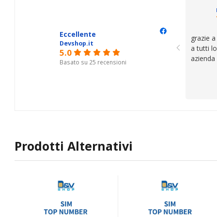
questi de
se avete
Eccellente
grazie a
Devshop.it
a tutti 
5.0
azienda
Basato su 25 recensioni
Prodotti Alternativi