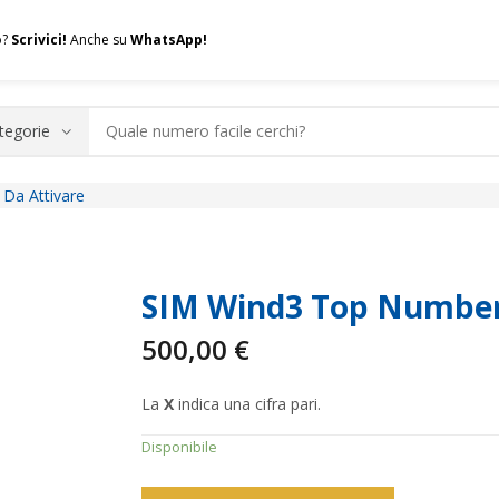
o?
Scrivici!
Anche su
WhatsApp!
Da Attivare
.A.Q.
Contatti
Consulenza
Valuta la tua SIM
Permuta l
SIM Wind3 Top Number
500,00
€
La
X
indica una cifra pari.
Disponibile