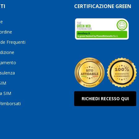
TI
CERTIFICAZIONE GREEN
le
 ordine
de Frequenti
dizione
gamento
sulenza
 SIM
ua SIM
RICHIEDI RECESSO QUI
 Rimborsati