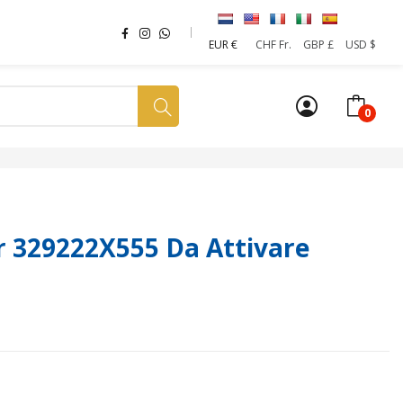
EUR €
CHF Fr.
GBP £
USD $
0
a tua SIM
News
Affiliazione
Sostenibilità
 329222X555 Da Attivare