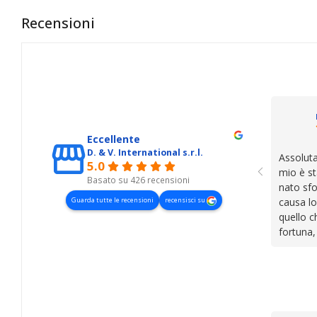
Recensioni
Eccellente
D. & V. International s.r.l.
Assoluta
5.0
mio è st
Basato su 426 recensioni
nato sfo
Guarda tutte le recensioni
recensisci su
causa lo
quello c
fortuna,
presenza
lasciano
cose. Be
trovato,
il serviz