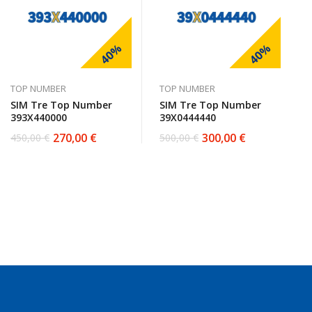
40%
40%
TOP NUMBER
TOP NUMBER
SIM Tre Top Number
SIM Tre Top Number
393X440000
39X0444440
270,00
€
300,00
€
450,00
€
500,00
€
Il
Il
Il
Il
prezzo
prezzo
prezzo
prezzo
originale
attuale
originale
attuale
era:
è:
era:
è:
450,00 €.
270,00 €.
500,00 €.
300,00 €.