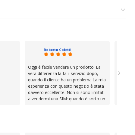
Roberto Coletti
Oggi è facile vendere un prodotto. La
Ho acqui
vera differenza la fa il servizio dopo,
sono rim
quando il cliente ha un problema.La mia
Venditore
esperienza con questo negozio è stata
professi
davvero eccellente. Non si sono limitati
chiara. 
a vendermi una SIM: quando è sorto un
conforme
inconveniente per colpa mia si sono
chi cerca
impegnati con grande disponibilità,
affidabile
professionalità e pazienza per trovare la
soluzione, dimostrando di avere
davvero a cuore il cliente.In un periodo