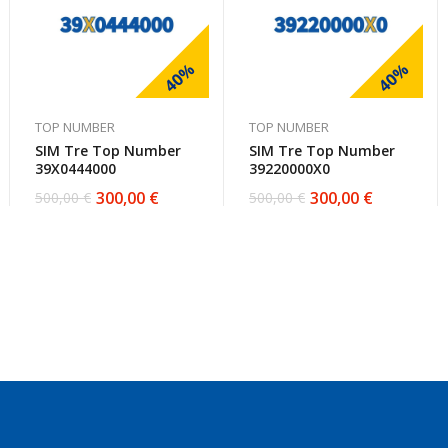
40%
40%
TOP NUMBER
TOP NUMBER
SIM Tre Top Number
SIM Tre Top Number
39X0444000
39220000X0
300,00
€
300,00
€
500,00
€
500,00
€
Il
Il
Il
Il
prezzo
prezzo
prezzo
prezzo
originale
attuale
originale
attuale
era:
è:
era:
è:
500,00 €.
300,00 €.
500,00 €.
300,00 €.