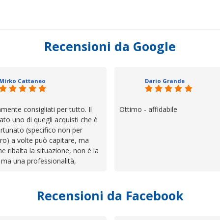
Recensioni da Google
Mirko Cattaneo
Dario Grande
mente consigliati per tutto. Il
Ottimo - affidabile
ato uno di quegli acquisti che è
rtunato (specifico non per
ro) a volte può capitare, ma
he ribalta la situazione, non è la
 ma una professionalità,
 e assistenza che non ti
 da solo a sistemare tutte le
Recensioni da Facebook
', io qui è proprio quello che ho
 un atteggiamento che va oltre
io e ve lo dice un milanese che si