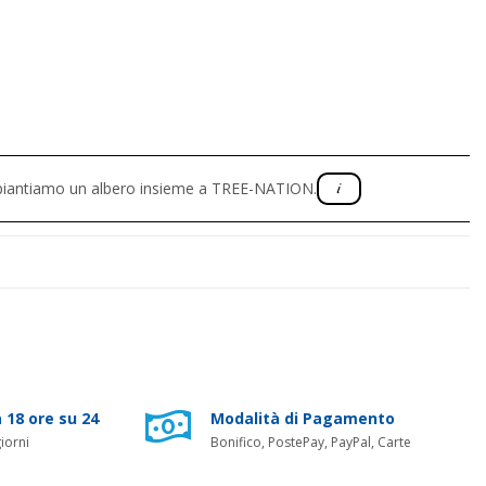
, piantiamo un albero insieme a TREE-NATION.
 18 ore su 24
Modalità di Pagamento
iorni
Bonifico, PostePay, PayPal, Carte