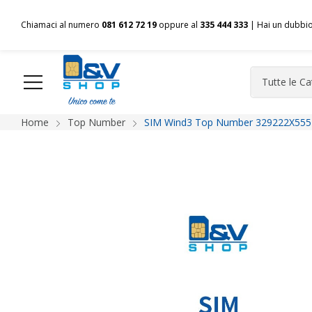
Chiamaci al numero
081 612 72 19
oppure al
335 444 333
| Hai un dubbi
Home
Top Number
SIM Wind3 Top Number 329222X555 
HOME
Chi siamo
Shop
Spedizioni
Pagamenti
F