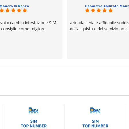
ttagli è molto rigido. Fidatevi,
Manero Di Renzo
 bisogno siete in ottime mani.
 voi x cambio intestazione SIM
azienda seria e affidabile soddi
lo consiglio come migliore
dell'acquisto e del servizio post