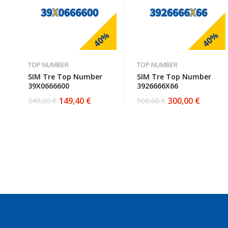
40%
40%
TOP NUMBER
TOP NUMBER
SIM Tre Top Number
SIM Tre Top Number
39X0666600
3926666X66
149,40
€
300,00
€
249,00
€
500,00
€
Il
Il
Il
Il
prezzo
prezzo
prezzo
prezzo
originale
attuale
originale
attuale
era:
è:
era:
è:
249,00 €.
149,40 €.
500,00 €.
300,00 €.