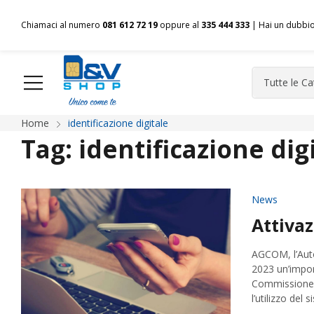
Chiamaci al numero
081 612 72 19
oppure al
335 444 333
| Hai un dubbi
Home
identificazione digitale
HOME
Chi siamo
Shop
Spedizioni
Pagamenti
F
Tag:
identificazione dig
News
Attiva
AGCOM, l’Auto
2023 un’import
Commissione p
l’utilizzo del 