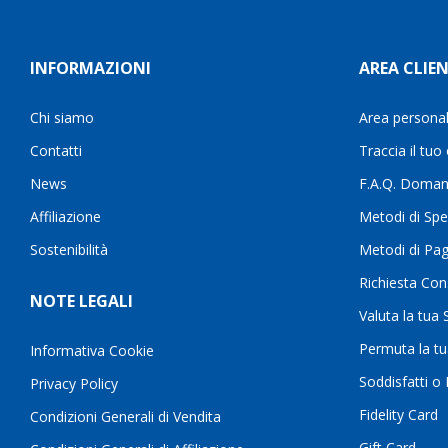
INFORMAZIONI
AREA CLIEN
Chi siamo
Area persona
Contatti
Traccia il tuo
News
F.A.Q. Doman
Affiliazione
Metodi di Spe
Sostenibilità
Metodi di Pa
Richiesta Con
NOTE LEGALI
Valuta la tua
Permuta la t
Informativa Cookie
Soddisfatti o
Privacy Policy
Fidelity Card
Condizioni Generali di Vendita
Gift Card