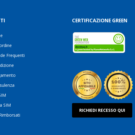
TI
CERTIFICAZIONE GREEN
le
 ordine
de Frequenti
dizione
gamento
sulenza
 SIM
ua SIM
RICHIEDI RECESSO QUI
 Rimborsati