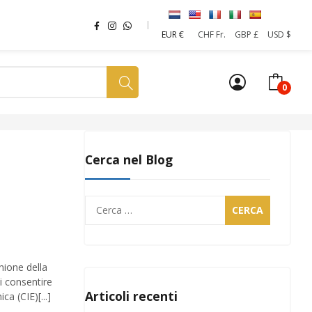
EUR €
CHF Fr.
GBP £
USD $
0
a tua SIM
News
Affiliazione
Sostenibilità
Cerca nel Blog
Ricerca
per:
nione della
i consentire
Articoli recenti
ca (CIE)[...]