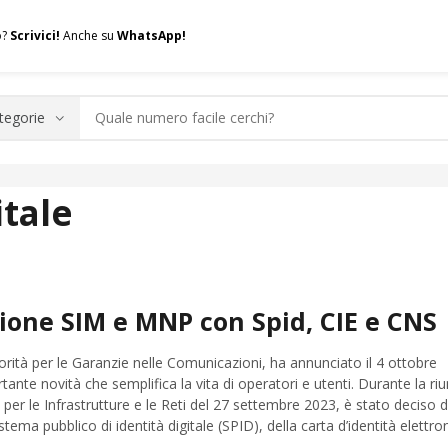
o?
Scrivici!
Anche su
WhatsApp!
.A.Q.
Contatti
Consulenza
Valuta la tua SIM
Permuta l
itale
zione SIM e MNP con Spid, CIE e CNS
rità per le Garanzie nelle Comunicazioni, ha annunciato il 4 ottobre
ante novità che semplifica la vita di operatori e utenti. Durante la riu
er le Infrastrutture e le Reti del 27 settembre 2023, è stato deciso d
sistema pubblico di identità digitale (SPID), della carta d’identità elettroni