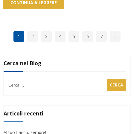
CONTINUA A LEGGERE
1
2
3
4
5
6
7
→
Cerca nel Blog
Ricerca
per:
Articoli recenti
Al tuo fianco, sempre!