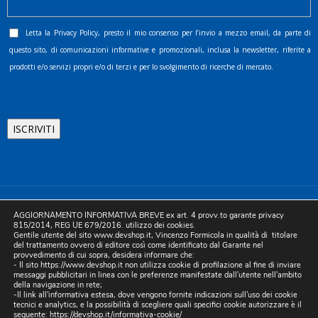
Letta la
Privacy Policy
, presto il mio consenso per l’invio a mezzo email, da parte di
questo sito, di comunicazioni informative e promozionali, inclusa la newsletter, riferite a
prodotti e/o servizi propri e/o di terzi e per lo svolgimento di ricerche di mercato.
©2025 D.& V. International srl | Sede Legale: Via Libertà, 225 -
AGGIORNAMENTO INFORMATIVA BREVE ex art. 4 provv.to garante privacy
80055 Portici (NA). pec: devinternational@pec.it P.IVA
815/2014, REG UE 679/2016. utilizzo dei cookies.
Gentile utente del sito www.devshop.it, Vincenzo Formicola in qualità di titolare
05754741212 | REA NA-773826 | Capitale sociale 10.000 euro i.v.
del trattamento ovvero di editore così come identificato dal Garante nel
provvedimento di cui sopra, desidera informare che:
| Developed by Digital & Viral
- Il sito https://www.devshop.it non utilizza cookie di profilazione al fine di inviare
messaggi pubblicitari in linea con le preferenze manifestate dall'utente nell'ambito
della navigazione in rete;
-Il link all'informativa estesa, dove vengono fornite indicazioni sull'uso dei cookie
tecnici e analytics, e la possibilità di scegliere quali specifici cookie autorizzare è il
seguente:
https://devshop.it/informativa-cookie/