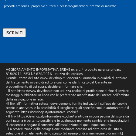
prodotti e/o servizi propri e/o di terzi e per lo svolgimento di ricerche di mercato.
©2025 D.& V. International srl | Sede Legale: Via Libertà, 225 -
AGGIORNAMENTO INFORMATIVA BREVE ex art. 4 provv.to garante privacy
80055 Portici (NA). pec: devinternational@pec.it P.IVA
815/2014, REG UE 679/2016. utilizzo dei cookies.
Gentile utente del sito www.devshop.it, Vincenzo Formicola in qualità di titolare
05754741212 | REA NA-773826 | Capitale sociale 10.000 euro i.v.
del trattamento ovvero di editore così come identificato dal Garante nel
provvedimento di cui sopra, desidera informare che:
| Developed by Digital & Viral
- Il sito https://www.devshop.it non utilizza cookie di profilazione al fine di inviare
messaggi pubblicitari in linea con le preferenze manifestate dall'utente nell'ambito
della navigazione in rete;
-Il link all'informativa estesa, dove vengono fornite indicazioni sull'uso dei cookie
tecnici e analytics, e la possibilità di scegliere quali specifici cookie autorizzare è il
seguente:
https://devshop.it/informativa-cookie/
- Il link
https://devshop.it/informativa-cookie/
si ritrova in ogni pagina del sito e da
ogni pagina è pertanto possibile e in qualunque momento cambiare le impostazioni
di consenso e negare il consenso all'installazione di qualunque cookies;
- La prosecuzione della navigazione mediante accesso ad altra area del sito o
selezione di un elemento dello stesso (ad esempio, di un'immagine o di un link)