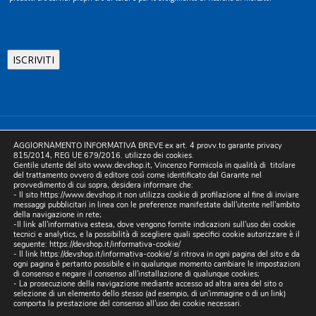
©2025 D.& V. International srl | Sede Legale: Via Libertà, 225 -
AGGIORNAMENTO INFORMATIVA BREVE ex art. 4 provv.to garante privacy
80055 Portici (NA). pec: devinternational@pec.it P.IVA
815/2014, REG UE 679/2016. utilizzo dei cookies.
Gentile utente del sito www.devshop.it, Vincenzo Formicola in qualità di titolare
05754741212 | REA NA-773826 | Capitale sociale 10.000 euro i.v.
del trattamento ovvero di editore così come identificato dal Garante nel
provvedimento di cui sopra, desidera informare che:
| Developed by Digital & Viral
- Il sito https://www.devshop.it non utilizza cookie di profilazione al fine di inviare
messaggi pubblicitari in linea con le preferenze manifestate dall'utente nell'ambito
della navigazione in rete;
-Il link all'informativa estesa, dove vengono fornite indicazioni sull'uso dei cookie
tecnici e analytics, e la possibilità di scegliere quali specifici cookie autorizzare è il
seguente:
https://devshop.it/informativa-cookie/
- Il link
https://devshop.it/informativa-cookie/
si ritrova in ogni pagina del sito e da
ogni pagina è pertanto possibile e in qualunque momento cambiare le impostazioni
di consenso e negare il consenso all'installazione di qualunque cookies;
- La prosecuzione della navigazione mediante accesso ad altra area del sito o
selezione di un elemento dello stesso (ad esempio, di un'immagine o di un link)
comporta la prestazione del consenso all'uso dei cookie necessari.