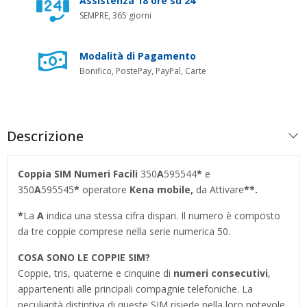
Assistenza 18 ore su 24
SEMPRE, 365 giorni
Modalità di Pagamento
Bonifico, PostePay, PayPal, Carte
Descrizione
Coppia SIM Numeri Facili
350
A
595544
*
e
350
A
595545
*
operatore
Kena mobile,
da Attivare
**.
*
La
A
indica una stessa cifra dispari. Il numero è composto
da tre coppie comprese nella serie numerica 50.
COSA SONO LE COPPIE SIM?
Coppie, tris, quaterne e cinquine di
numeri consecutivi
,
appartenenti alle principali compagnie telefoniche. La
peculiarità distintiva di queste SIM risiede nella loro notevole