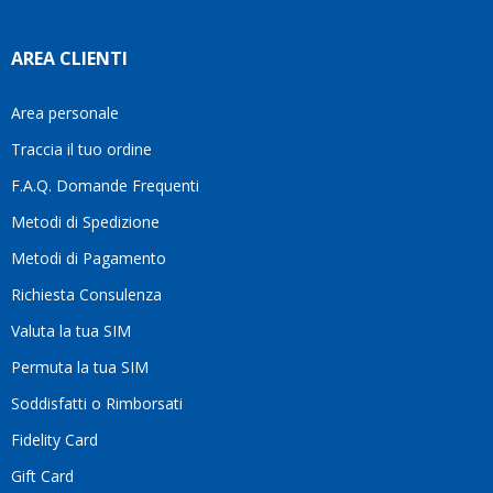
tempo
di
AREA CLIENTI
aiutarti
fa
davvero
Area personale
la
Traccia il tuo ordine
differenza.Per
questo
F.A.Q. Domande Frequenti
motivo
Metodi di Spedizione
li
consiglio
Metodi di Pagamento
senza
Richiesta Consulenza
alcuna
esitazione.
Valuta la tua SIM
Complimenti
per la
Permuta la tua SIM
serietà,
Soddisfatti o Rimborsati
la
competenza
Fidelity Card
e,
Gift Card
soprattutto,