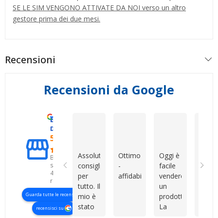
SE LE SIM VENGONO ATTIVATE DA NOI verso un altro
gestore prima dei due mesi.
Recensioni
Recensioni da Google
Eccellente
Mirko Cattaneo
Dario Grande
Roberto Col
D. & V. International s.r.l.
5.0
Assolutamente
Ottimo
Oggi è
Ho
Basato
su
consigliati
-
facile
acqui
426
per
affidabile
vendere
una
recensioni
tutto. Il
un
SIM d
Guarda tutte le recensioni
mio è
prodotto.
Dev
stato
La
Shop 
recensisci su
uno di
vera
sono