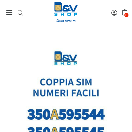
Home
Coppie / Tris / Cinquina SIM
Coppia SIM Kena Mobile Numeri Facili 350A595544 e
0
350A595545 Da Attivare