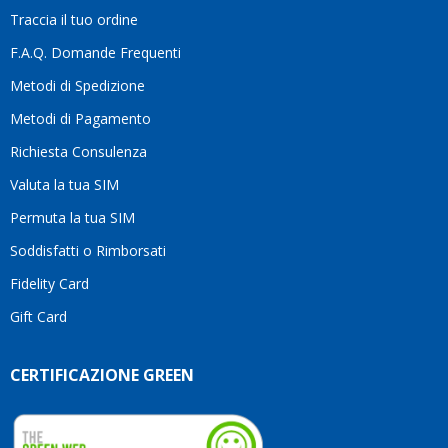
la
Traccia il tuo ordine
diffe
quest
F.A.Q. Domande Frequenti
moti
Metodi di Spedizione
li
consi
Metodi di Pagamento
senz
Richiesta Consulenza
alcun
esita
Valuta la tua SIM
Compl
per la
Permuta la tua SIM
seriet
Soddisfatti o Rimborsati
la
comp
Fidelity Card
e,
Gift Card
sopra
per
l’atte
CERTIFICAZIONE GREEN
che
dedic
ai