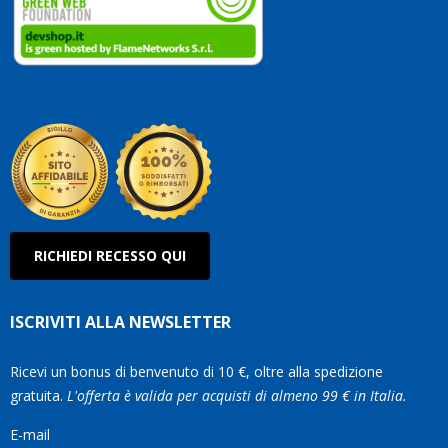
vostri
clienti
Conti
così!
Robe
Olan
RICHIEDI RECESSO QUI
ISCRIVITI ALLA NEWSLETTER
Ricevi un bonus di benvenuto di 10 €, oltre alla spedizione
gratuita.
L'offerta è valida per acquisti di almeno 99 € in Italia.
E-mail