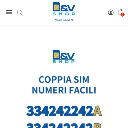
Home
Coppie / Tris / Cinquina SIM
Coppia SIM Tim Numeri Facili 334242242A e 334242242B Da
0
Attivare