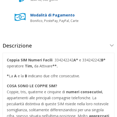
Modalità di Pagamento
Bonifico, PostePay, PayPal, Carte
Descrizione
Coppia SIM Numeri Facili
334242242
A*
e 334242242
B*
operatore
Tim,
da Attivare
**.
*
La
A
e la
B
indicano due cifre consecutive.
COSA SONO LE COPPIE SIM?
Coppie, tris, quaterne e cinquine di
numeri consecutivi
,
appartenenti alle principali compagnie telefoniche. La
peculiarità distintiva di queste SIM risiede nella loro notevole
somiglianza, solitamente differenziandosi per una singola
cifra, spesso situata nell’ultima posizione. Molto
apprezzati