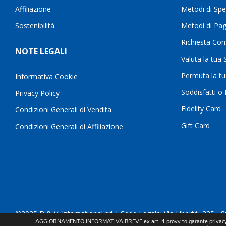
Affiliazione
Metodi di Spe
Sostenibilità
Metodi di Pa
Richiesta Con
NOTE LEGALI
Valuta la tua
Permuta la t
Informativa Cookie
Soddisfatti o
Privacy Policy
Fidelity Card
Condizioni Generali di Vendita
Gift Card
Condizioni Generali di Affiliazione
©2025 D.& V. International srl | Sede Legale: Via Libertà, 225 - 8
AGGIORNAMENTO INFORMATIVA BREVE ex art. 4 provv.to garante privacy 
devinternational@pec.it P.IVA 05754741212 | REA NA-773826 | Cap