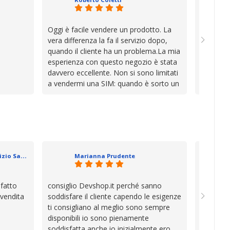
Oggi è facile vendere un prodotto. La
Ho acqui
vera differenza la fa il servizio dopo,
sono rim
quando il cliente ha un problema.La mia
Venditore
esperienza con questo negozio è stata
professi
davvero eccellente. Non si sono limitati
chiara. 
a vendermi una SIM: quando è sorto un
conforme
inconveniente per colpa mia si sono
chi cerca
impegnati con grande disponibilità,
affidabile
professionalità e pazienza per trovare la
soluzione, dimostrando di avere
davvero a cuore il cliente.In un periodo
in cui l’assistenza viene spesso
Geometra Abilitato Maurizio Sammartano
Marianna Prudente
trascurata, trovare persone che si
prendono il tempo di aiutarti fa davvero
la differenza.Per questo motivo li
sfatto
consiglio Devshop.it perché sanno
Consegna
consiglio senza alcuna esitazione.
 vendita
soddisfare il cliente capendo le esigenze
cambio i
Complimenti per la serietà, la
ti consigliano al meglio sono sempre
con Vinc
competenza e, soprattutto, per
disponibili io sono pienamente
unici
l’attenzione che dedicate ai vostri clienti.
soddisfatta anche io inizialmente ero