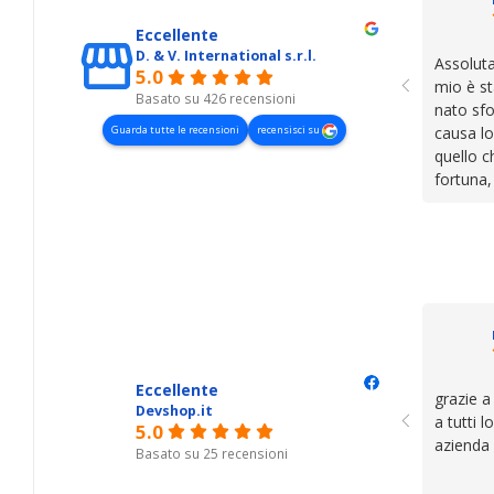
Eccellente
D. & V. International s.r.l.
Assoluta
5.0
mio è st
Basato su 426 recensioni
nato sfo
Guarda tutte le recensioni
recensisci su
causa lo
quello c
fortuna,
presenza
lasciano
cose. Be
trovato,
il serviz
questi de
se avete
Eccellente
grazie a
Devshop.it
a tutti 
5.0
azienda
Basato su 25 recensioni