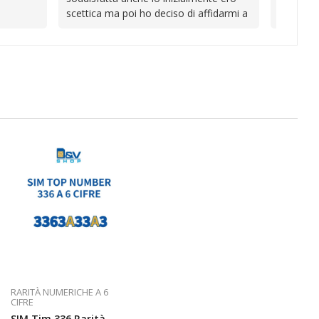
Continuate così! Roberto Olanda
scettica ma poi ho deciso di affidarmi a
loro e ho fatto benissimo sono stata
fortunata quel giorno quando ho visto
questo bellissimo sito su internet Ve lo
consiglio ♥️
RARITÀ NUMERICHE A 6
CIFRE
SIM Tim 336 Rarità