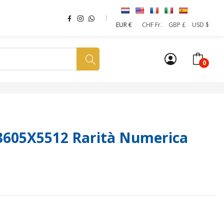
EUR €
CHF Fr.
GBP £
USD $
0
a tua SIM
News
Affiliazione
Sostenibilità
 3605X5512 Rarità Numerica