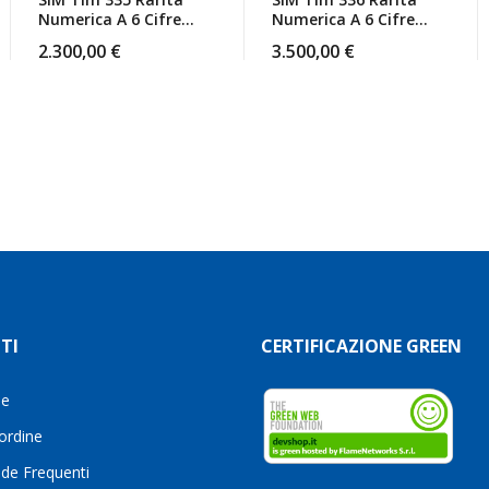
Numerica A 6 Cifre
Numerica A 6 Cifre
3354A4A44 Top
336AAA000 Top
2.300,00
€
3.500,00
€
Number
Number
TI
CERTIFICAZIONE GREEN
le
 ordine
de Frequenti