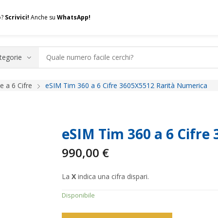
o?
Scrivici!
Anche su
WhatsApp!
 a 6 Cifre
eSIM Tim 360 a 6 Cifre 3605X5512 Rarità Numerica
.A.Q.
Contatti
Consulenza
Valuta la tua SIM
Permuta l
eSIM Tim 360 a 6 Cifre
990,00
€
La
X
indica una cifra dispari.
Disponibile