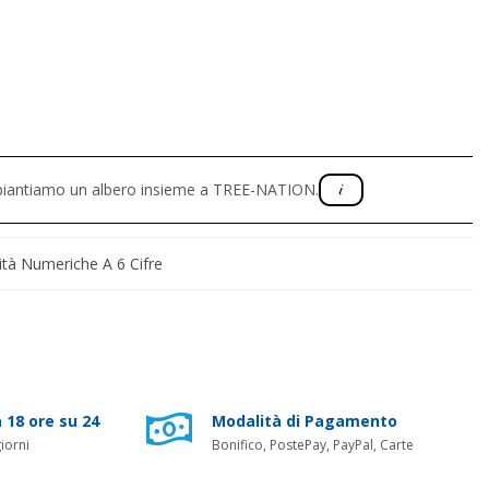
, piantiamo un albero insieme a TREE-NATION.
ità Numeriche A 6 Cifre
 18 ore su 24
Modalità di Pagamento
iorni
Bonifico, PostePay, PayPal, Carte