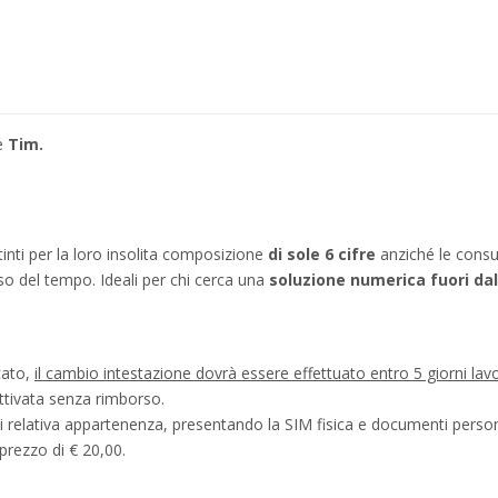
e
Tim.
stinti per la loro insolita composizione
di sole 6 cifre
anziché le consu
o del tempo. Ideali per chi cerca una
soluzione numerica fuori d
icato,
il cambio intestazione dovrà essere effettuato entro 5 giorni lavo
ttivata senza rimborso.
di relativa appartenenza, presentando la SIM fisica e documenti personal
prezzo di € 20,00.