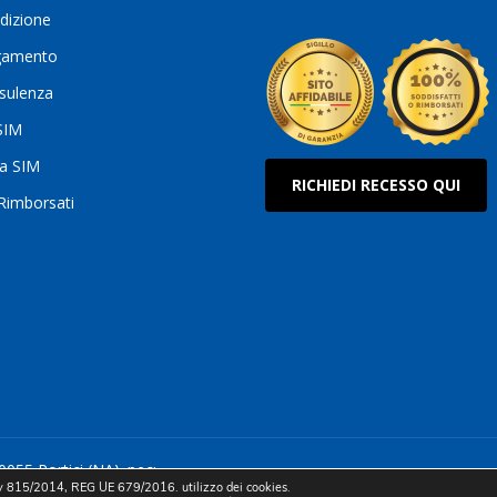
dizione
gamento
sulenza
 SIM
ua SIM
RICHIEDI RECESSO QUI
 Rimborsati
0055 Portici (NA). pec:
815/2014, REG UE 679/2016. utilizzo dei cookies.
itale sociale 10.000 euro i.v.