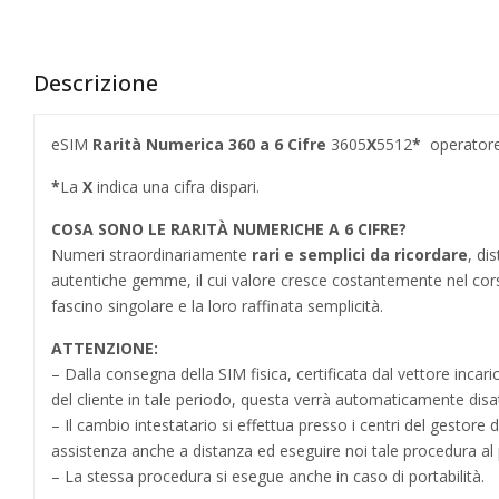
Descrizione
eSIM
Rarità Numerica 360
a 6 Cifre
3605
X
5512
*
operator
*
La
X
indica una cifra dispari.
COSA SONO LE RARITÀ NUMERICHE A 6 CIFRE?
Numeri straordinariamente
rari e semplici da ricordare
, di
autentiche gemme, il cui valore cresce costantemente nel cors
fascino singolare e la loro raffinata semplicità.
ATTENZIONE:
– Dalla consegna della SIM fisica, certificata dal vettore incar
del cliente in tale periodo, questa verrà automaticamente disa
– Il cambio intestatario si effettua presso i centri del gestore 
assistenza anche a distanza ed eseguire noi tale procedura al 
– La stessa procedura si esegue anche in caso di portabilità.