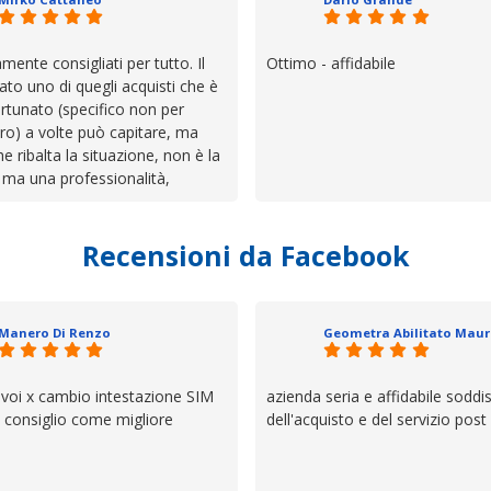
mente consigliati per tutto. Il
Ottimo - affidabile
ato uno di quegli acquisti che è
rtunato (specifico non per
ro) a volte può capitare, ma
he ribalta la situazione, non è la
 ma una professionalità,
 e assistenza che non ti
 da solo a sistemare tutte le
Recensioni da Facebook
', io qui è proprio quello che ho
 un atteggiamento che va oltre
io e ve lo dice un milanese che si
ttagli è molto rigido. Fidatevi,
Manero Di Renzo
 bisogno siete in ottime mani.
 voi x cambio intestazione SIM
azienda seria e affidabile soddi
lo consiglio come migliore
dell'acquisto e del servizio post