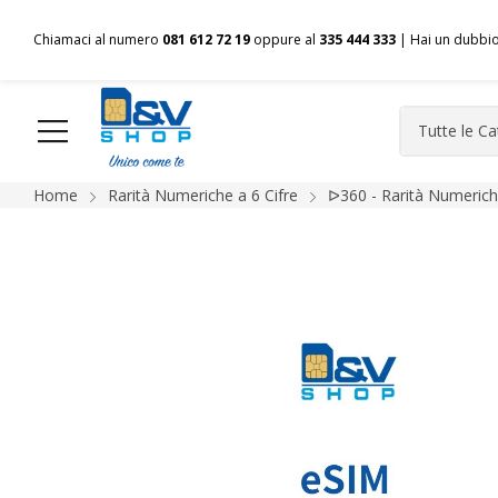
Chiamaci al numero
081 612 72 19
oppure al
335 444 333
| Hai un dubbi
Home
Rarità Numeriche a 6 Cifre
ᐅ360 - Rarità Numeriche
HOME
Chi siamo
Shop
Spedizioni
Pagamenti
F