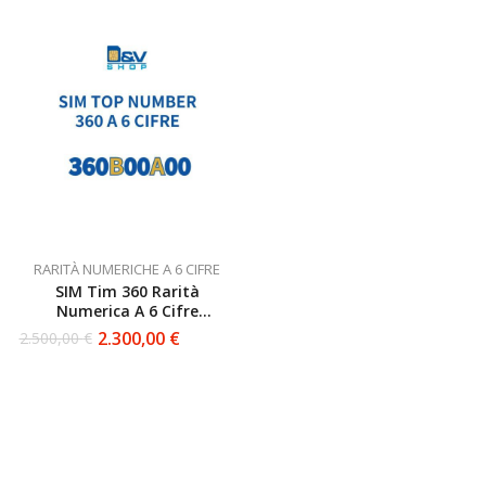
RARITÀ NUMERICHE A 6 CIFRE
SIM Tim 360 Rarità
Numerica A 6 Cifre
360B00A00 Top Number
2.300,00
€
2.500,00
€
Il
Il
prezzo
prezzo
originale
attuale
era:
è:
2.500,00 €.
2.300,00 €.