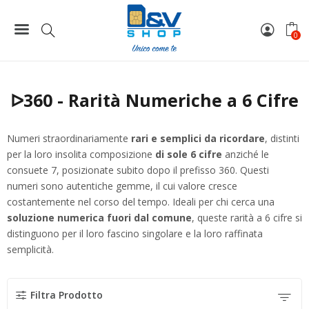
Home
Rarità Numeriche a 6 Cifre
ᐅ360 - Rarità Numeriche a 6 Cifre
0
ᐅ360 - Rarità Numeriche a 6 Cifre
Numeri straordinariamente
rari e semplici da ricordare
, distinti
per la loro insolita composizione
di sole 6 cifre
anziché le
consuete 7, posizionate subito dopo il prefisso 360. Questi
numeri sono autentiche gemme, il cui valore cresce
costantemente nel corso del tempo. Ideali per chi cerca una
soluzione numerica fuori dal comune
, queste rarità a 6 cifre si
distinguono per il loro fascino singolare e la loro raffinata
semplicità.
Filtra Prodotto