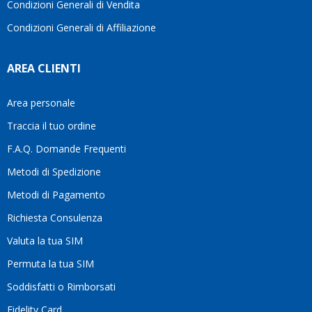
ottime
che si
Condizioni Generali di Vendita
mani.
pren
Condizioni Generali di Affiliazione
il
temp
di
AREA CLIENTI
aiutar
fa
davve
Area personale
la
Traccia il tuo ordine
diffe
quest
F.A.Q. Domande Frequenti
moti
Metodi di Spedizione
li
consi
Metodi di Pagamento
senz
Richiesta Consulenza
alcun
esita
Valuta la tua SIM
Compl
per la
Permuta la tua SIM
seriet
Soddisfatti o Rimborsati
la
comp
Fidelity Card