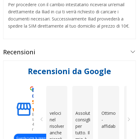
Per procedere con il cambio intestatario riceverai un’email
direttamente da Iliad in cui ti verrà richiesto di caricare i
documenti necessari. Successivamente Iliad provvederà a
spedire la SIM direttamente al tuo domicilio al prezzo di 10€.
Recensioni
Recensioni da Google
Eccellente
Vincenzo Tedeschi
Mirko Cattaneo
Dario Gran
D. & V. International s.r.l.
5.0
veloci
Assolutamente
Ottimo
Oggi 
Basato
su
nel
consigliati
-
facile
427
risolvere
per
affidabile
vende
recensioni
anche
tutto. Il
un
Guarda tutte le recensioni