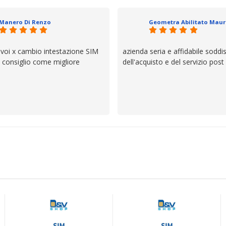
il servizio e ve lo dice un milane
questi dettagli è molto rigido. Fi
Manero Di Renzo
se avete bisogno siete in ottim
 voi x cambio intestazione SIM
azienda seria e affidabile soddi
lo consiglio come migliore
dell'acquisto e del servizio post