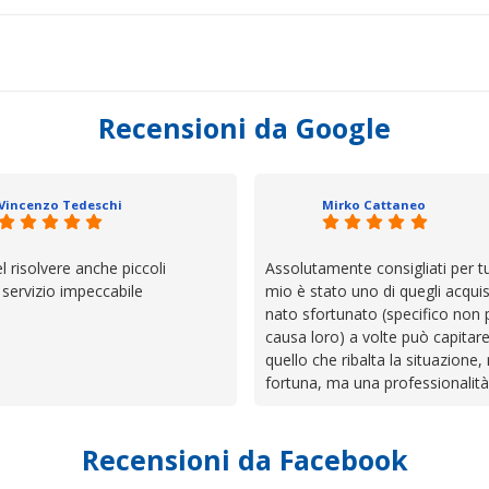
Recensioni da Google
Vincenzo Tedeschi
Mirko Cattaneo
el risolvere anche piccoli
Assolutamente consigliati per tut
, servizio impeccabile
mio è stato uno di quegli acquis
nato sfortunato (specifico non 
causa loro) a volte può capitar
quello che ribalta la situazione,
fortuna, ma una professionalità
presenza e assistenza che non t
lasciano da solo a sistemare tut
Recensioni da Facebook
cose. Be', io qui è proprio quel
trovato, un atteggiamento che 