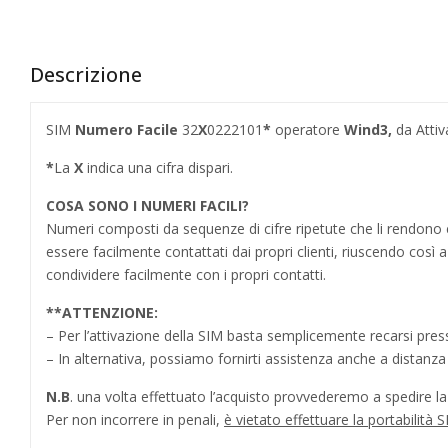
Descrizione
SIM
Numero Facile
32
X
0222101
*
operatore
Wind3,
da Attiv
*
La
X
indica una cifra dispari.
COSA SONO I NUMERI FACILI?
Numeri composti da sequenze di cifre ripetute che li rendo
essere facilmente contattati dai propri clienti, riuscendo cos
condividere facilmente con i propri contatti.
**
ATTENZIONE:
– Per l’attivazione della SIM basta semplicemente recarsi press
– In alternativa, possiamo fornirti assistenza anche a distanz
N.B
. una volta effettuato l’acquisto provvederemo a spedire la S
Per non incorrere in penali,
è vietato effettuare la portabilit