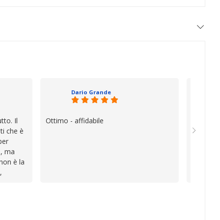
Dario Grande
to. Il
Ottimo - affidabile
Oggi è f
ti che è
vera diff
per
quando i
e, ma
esperien
 non è la
davvero e
,
a vender
i
inconven
te le
impegnat
lo che ho
professio
va oltre
soluzion