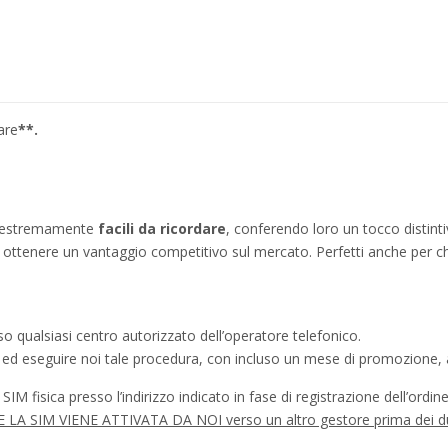
are
**.
no estremamente
facili da ricordare
, conferendo loro un tocco distinti
ì a ottenere un vantaggio competitivo sul mercato. Perfetti anche per c
o qualsiasi centro autorizzato dell’operatore telefonico.
a ed eseguire noi tale procedura, con incluso un mese di promozione, a
IM fisica presso l’indirizzo indicato in fase di registrazione dell’ordine
à SE LA SIM VIENE ATTIVATA DA NOI verso un altro gestore prima dei d