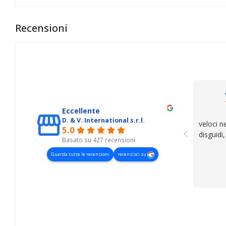
Recensioni
Eccellente
D. & V. International s.r.l.
veloci n
5.0
disguidi
Basato su 427 recensioni
Guarda tutte le recensioni
recensisci su