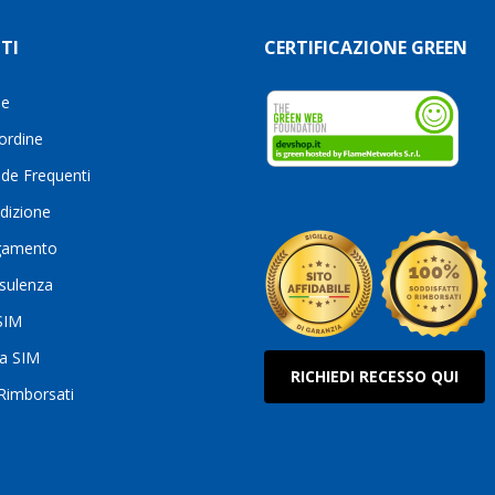
TI
CERTIFICAZIONE GREEN
le
 ordine
de Frequenti
dizione
gamento
sulenza
 SIM
ua SIM
RICHIEDI RECESSO QUI
 Rimborsati