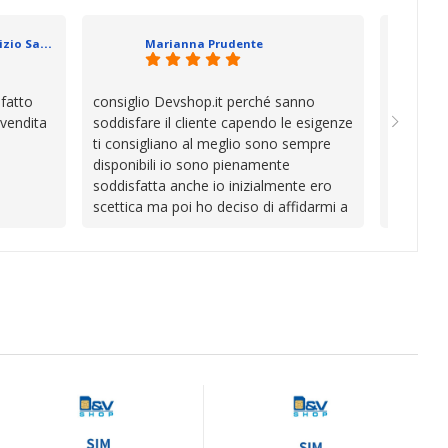
se che si
davvero a
datevi,
in cui l’
Geometra Abilitato Maurizio Sammartano
Marianna Prudente
e mani.
trascura
prendono
la differ
sfatto
consiglio Devshop.it perché sanno
Consegna
consigli
 vendita
soddisfare il cliente capendo le esigenze
cambio i
Complimen
ti consigliano al meglio sono sempre
con Vinc
competen
disponibili io sono pienamente
unici
l’attenzi
soddisfatta anche io inizialmente ero
Continua
scettica ma poi ho deciso di affidarmi a
loro e ho fatto benissimo sono stata
fortunata quel giorno quando ho visto
questo bellissimo sito su internet Ve lo
consiglio ♥️