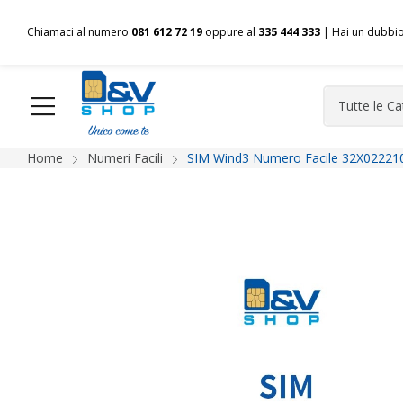
Chiamaci al numero
081 612 72 19
oppure al
335 444 333
| Hai un dubbi
Home
Numeri Facili
SIM Wind3 Numero Facile 32X022210
HOME
Chi siamo
Shop
Spedizioni
Pagamenti
F