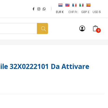
EUR €
CHF Fr.
GBP £
USD $
0
a tua SIM
News
Affiliazione
Sostenibilità
le 32X0222101 Da Attivare