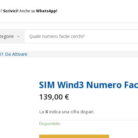
o?
Scrivici!
Anche su
WhatsApp!
1 Da Attivare
.A.Q.
Contatti
Consulenza
Valuta la tua SIM
Permuta l
SIM Wind3 Numero Faci
139,00
€
La
X
indica una cifra dispari.
Disponibile