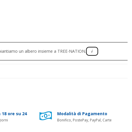
, piantiamo un albero insieme a TREE-NATION.
 18 ore su 24
Modalità di Pagamento
iorni
Bonifico, PostePay, PayPal, Carte