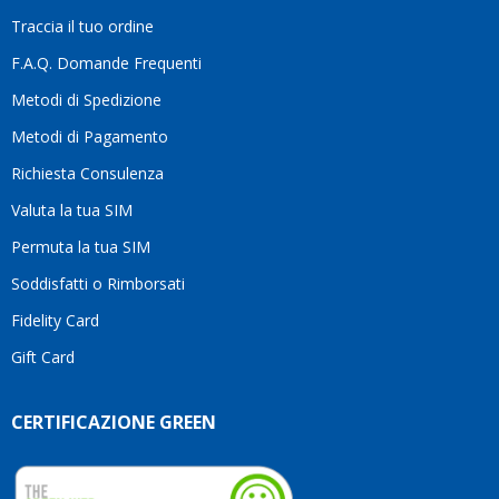
la
Traccia il tuo ordine
diffe
quest
F.A.Q. Domande Frequenti
moti
Metodi di Spedizione
li
consi
Metodi di Pagamento
senz
Richiesta Consulenza
alcun
esita
Valuta la tua SIM
Compl
per la
Permuta la tua SIM
seriet
Soddisfatti o Rimborsati
la
comp
Fidelity Card
e,
Gift Card
sopra
per
l’atte
CERTIFICAZIONE GREEN
che
dedic
ai