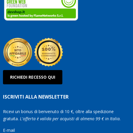
vostri
clienti
Conti
così!
Robe
Olan
RICHIEDI RECESSO QUI
ISCRIVITI ALLA NEWSLETTER
Ricevi un bonus di benvenuto di 10 €, oltre alla spedizione
gratuita.
L'offerta è valida per acquisti di almeno 99 € in Italia.
E-mail