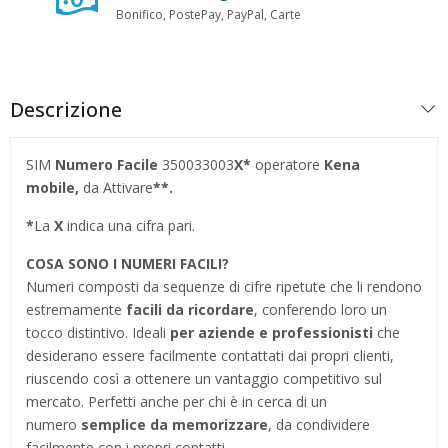
Bonifico, PostePay, PayPal, Carte
Descrizione
SIM
Numero Facile
350033003
X*
operatore
Kena
mobile,
da Attivare
**.
*
La
X
indica una cifra pari.
COSA SONO I NUMERI FACILI?
Numeri composti da sequenze di cifre ripetute che li rendono
estremamente
facili da ricordare
, conferendo loro un
tocco distintivo. Ideali
per aziende e professionisti
che
desiderano essere facilmente contattati dai propri clienti,
riuscendo così a ottenere un vantaggio competitivo sul
mercato. Perfetti anche per chi è in cerca di un
numero
semplice da memorizzare
, da condividere
facilmente con i propri contatti.