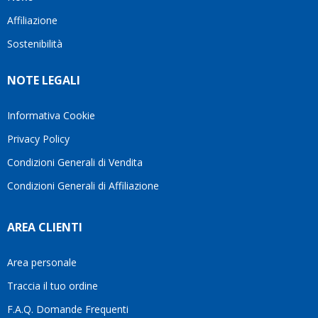
questo
questi
cliente.In
Affiliazione
bellissimo
dettagli
un
sito su
è
periodo
Sostenibilità
internet
molto
in cui
Ve lo
rigido.
l’assistenza
NOTE LEGALI
consiglio
Fidatevi,
viene
♥️
se
spesso
avete
trascurata,
Informativa Cookie
bisogno
trovare
Privacy Policy
siete in
persone
ottime
che si
Condizioni Generali di Vendita
mani.
prendono
Condizioni Generali di Affiliazione
il
tempo
di
AREA CLIENTI
aiutarti
fa
davvero
Area personale
la
Traccia il tuo ordine
differenza.Per
questo
F.A.Q. Domande Frequenti