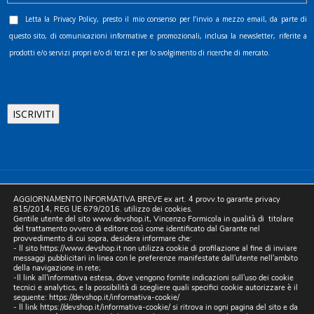
Letta la
Privacy Policy
, presto il mio consenso per l’invio a mezzo email, da parte di
questo sito, di comunicazioni informative e promozionali, inclusa la newsletter, riferite a
prodotti e/o servizi propri e/o di terzi e per lo svolgimento di ricerche di mercato.
©2025 D.& V. International srl | Sede Legale: Via Libertà, 225 -
AGGIORNAMENTO INFORMATIVA BREVE ex art. 4 provv.to garante privacy
80055 Portici (NA). pec: devinternational@pec.it P.IVA
815/2014, REG UE 679/2016. utilizzo dei cookies.
Gentile utente del sito www.devshop.it, Vincenzo Formicola in qualità di titolare
05754741212 | REA NA-773826 | Capitale sociale 10.000 euro i.v.
del trattamento ovvero di editore così come identificato dal Garante nel
provvedimento di cui sopra, desidera informare che:
| Developed by Digital & Viral
- Il sito https://www.devshop.it non utilizza cookie di profilazione al fine di inviare
messaggi pubblicitari in linea con le preferenze manifestate dall'utente nell'ambito
della navigazione in rete;
-Il link all'informativa estesa, dove vengono fornite indicazioni sull'uso dei cookie
tecnici e analytics, e la possibilità di scegliere quali specifici cookie autorizzare è il
seguente:
https://devshop.it/informativa-cookie/
- Il link
https://devshop.it/informativa-cookie/
si ritrova in ogni pagina del sito e da