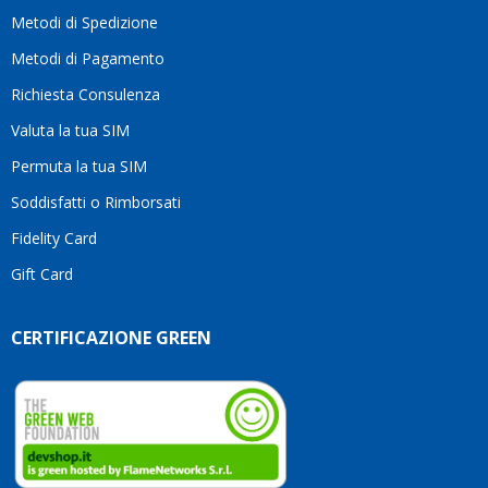
motivo
Metodi di Spedizione
li
consiglio
Metodi di Pagamento
senza
Richiesta Consulenza
alcuna
esitazione.
Valuta la tua SIM
Complimenti
per la
Permuta la tua SIM
serietà,
Soddisfatti o Rimborsati
la
competenza
Fidelity Card
e,
Gift Card
soprattutto,
per
l’attenzione
CERTIFICAZIONE GREEN
che
dedicate
ai
vostri
clienti.
Continuate
così!