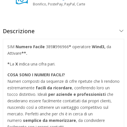
Bonifico, PostePay, PayPal, Carte
Descrizione
SIM
Numero Facile
389
X
996966
*
operatore
Wind3,
da
Attivare
**.
*
La
X
indica una cifra pari.
COSA SONO I NUMERI FACILI?
Numeri composti da sequenze di cifre ripetute che li rendono
estremamente
facili da ricordare
, conferendo loro un
tocco distintivo. Ideali
per aziende e professionisti
che
desiderano essere facilmente contattati dai propri clienti,
riuscendo così a ottenere un vantaggio competitivo sul
mercato. Perfetti anche per chi è in cerca di un
numero
semplice da memorizzare
, da condividere
facilmente con i propri contatti.