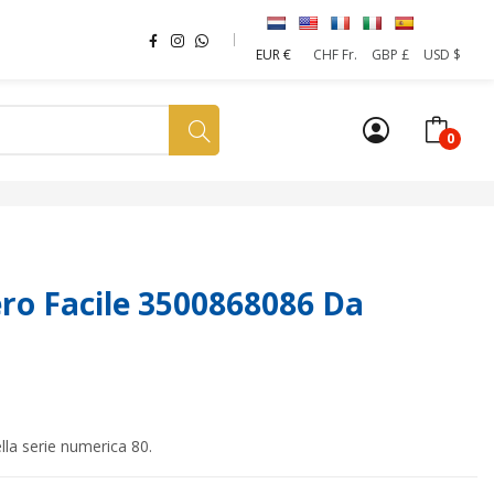
EUR €
CHF Fr.
GBP £
USD $
0
a tua SIM
News
Affiliazione
Sostenibilità
o Facile 3500868086 Da
la serie numerica 80.