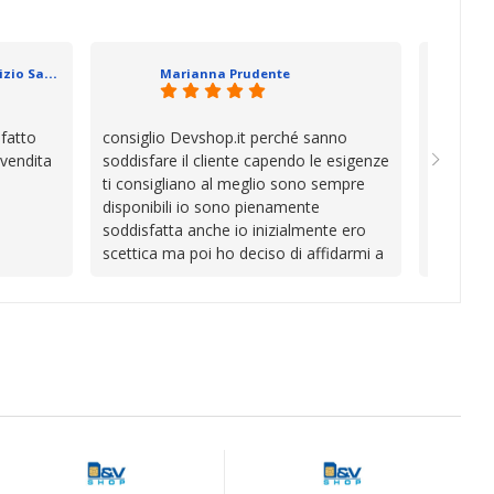
va oltre
soluzion
se che si
davvero a
datevi,
in cui l’
Geometra Abilitato Maurizio Sammartano
Marianna Prudente
e mani.
trascura
prendono
la differ
sfatto
consiglio Devshop.it perché sanno
Consegna
consigli
 vendita
soddisfare il cliente capendo le esigenze
cambio i
Complimen
ti consigliano al meglio sono sempre
con Vinc
competen
disponibili io sono pienamente
unici
l’attenzi
soddisfatta anche io inizialmente ero
Continua
scettica ma poi ho deciso di affidarmi a
loro e ho fatto benissimo sono stata
fortunata quel giorno quando ho visto
questo bellissimo sito su internet Ve lo
consiglio ♥️