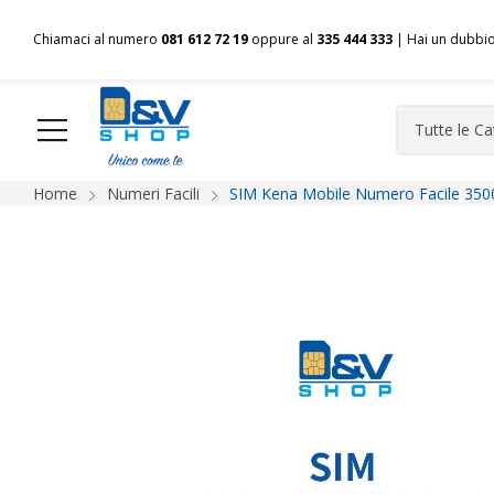
Chiamaci al numero
081 612 72 19
oppure al
335 444 333
| Hai un dubbi
Home
Numeri Facili
SIM Kena Mobile Numero Facile 350
HOME
Chi siamo
Shop
Spedizioni
Pagamenti
F