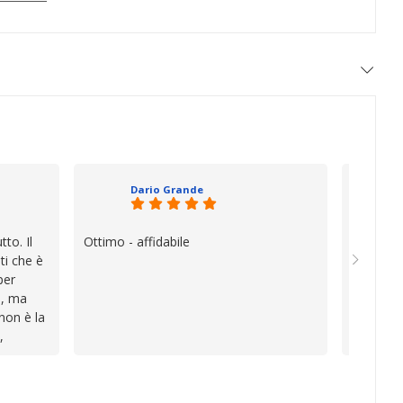
Dario Grande
to. Il
Ottimo - affidabile
Oggi è f
ti che è
vera diff
per
quando i
e, ma
esperien
 non è la
davvero e
,
a vender
i
inconven
te le
impegnat
lo che ho
professio