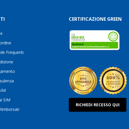
TI
CERTIFICAZIONE GREEN
le
 ordine
de Frequenti
dizione
gamento
sulenza
 SIM
ua SIM
RICHIEDI RECESSO QUI
 Rimborsati