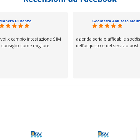
trovato, un atteggiamento che 
il servizio e ve lo dice un milane
questi dettagli è molto rigido. Fi
Manero Di Renzo
se avete bisogno siete in ottim
 voi x cambio intestazione SIM
azienda seria e affidabile soddi
lo consiglio come migliore
dell'acquisto e del servizio post