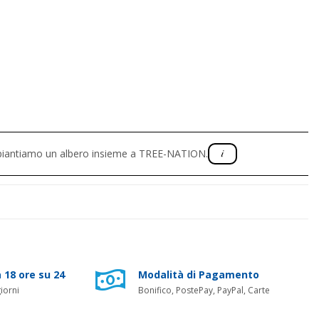
, piantiamo un albero insieme a TREE-NATION.
 18 ore su 24
Modalità di Pagamento
iorni
Bonifico, PostePay, PayPal, Carte