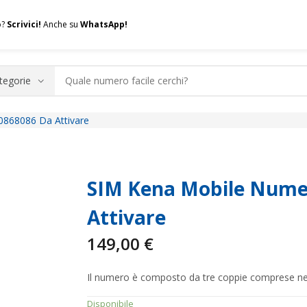
o?
Scrivici!
Anche su
WhatsApp!
0868086 Da Attivare
.A.Q.
Contatti
Consulenza
Valuta la tua SIM
Permuta l
SIM Kena Mobile Numer
Attivare
149,00
€
Il numero è composto da tre coppie comprese nel
Disponibile