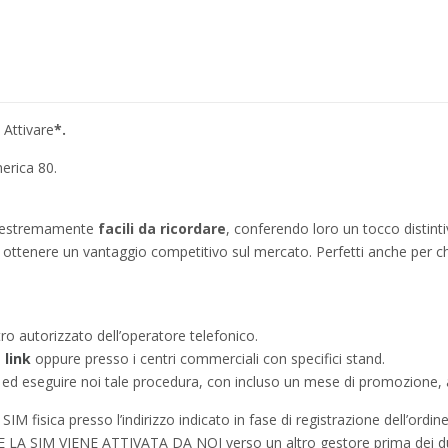
 Attivare
*.
erica 80.
no estremamente
facili da ricordare
, conferendo loro un tocco distinti
ì a ottenere un vantaggio competitivo sul mercato. Perfetti anche per c
tro autorizzato dell’operatore telefonico.
e
link
oppure presso i centri commerciali con specifici stand.
a ed eseguire noi tale procedura, con incluso un mese di promozione, a
IM fisica presso l’indirizzo indicato in fase di registrazione dell’ordine
à SE LA SIM VIENE ATTIVATA DA NOI verso un altro gestore prima dei d