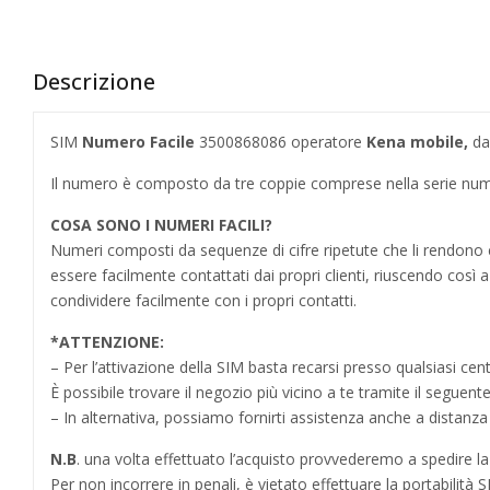
Descrizione
SIM
Numero Facile
3500868086 operatore
Kena mobile,
da
Il numero è composto da tre coppie comprese nella serie num
COSA SONO I NUMERI FACILI?
Numeri composti da sequenze di cifre ripetute che li rendo
essere facilmente contattati dai propri clienti, riuscendo cos
condividere facilmente con i propri contatti.
*
ATTENZIONE:
– Per l’attivazione della SIM basta recarsi presso qualsiasi cen
È possibile trovare il negozio più vicino a te tramite il seguent
– In alternativa, possiamo fornirti assistenza anche a distanz
N.B
. una volta effettuato l’acquisto provvederemo a spedire la S
Per non incorrere in penali,
è vietato effettuare la portabilit