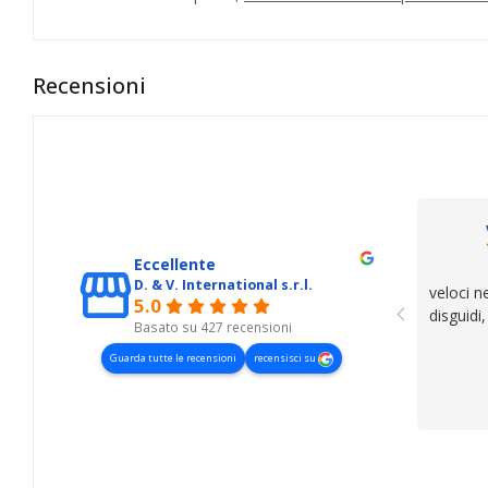
Recensioni
Eccellente
D. & V. International s.r.l.
veloci n
5.0
disguidi
Basato su 427 recensioni
Guarda tutte le recensioni
recensisci su