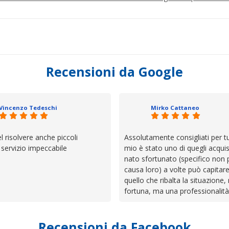
Recensioni da Google
Vincenzo Tedeschi
Mirko Cattaneo
el risolvere anche piccoli
Assolutamente consigliati per tut
, servizio impeccabile
mio è stato uno di quegli acquis
nato sfortunato (specifico non 
causa loro) a volte può capitar
quello che ribalta la situazione,
fortuna, ma una professionalità
presenza e assistenza che non t
lasciano da solo a sistemare tut
Recensioni da Facebook
cose. Be', io qui è proprio quel