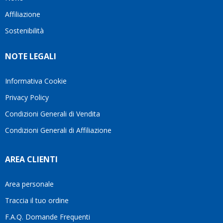
questo
questi
cliente.In
Affiliazione
bellissimo
dettagli
un
sito su
è
periodo
Sostenibilità
internet
molto
in cui
Ve lo
rigido.
l’assistenza
NOTE LEGALI
consiglio
Fidatevi,
viene
♥️
se
spesso
avete
trascurata,
Informativa Cookie
bisogno
trovare
Privacy Policy
siete in
persone
ottime
che si
Condizioni Generali di Vendita
mani.
prendono
Condizioni Generali di Affiliazione
il
tempo
di
AREA CLIENTI
aiutarti
fa
davvero
Area personale
la
Traccia il tuo ordine
differenza.Per
questo
F.A.Q. Domande Frequenti