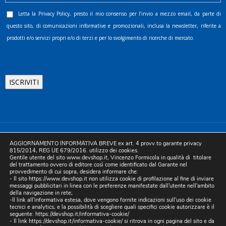
Letta la
Privacy Policy
, presto il mio consenso per l’invio a mezzo email, da parte di
questo sito, di comunicazioni informative e promozionali, inclusa la newsletter, riferite a
prodotti e/o servizi propri e/o di terzi e per lo svolgimento di ricerche di mercato.
©2025 D.& V. International srl | Sede Legale: Via Libertà, 225 -
AGGIORNAMENTO INFORMATIVA BREVE ex art. 4 provv.to garante privacy
80055 Portici (NA). pec: devinternational@pec.it P.IVA
815/2014, REG UE 679/2016. utilizzo dei cookies.
Gentile utente del sito www.devshop.it, Vincenzo Formicola in qualità di titolare
05754741212 | REA NA-773826 | Capitale sociale 10.000 euro i.v.
del trattamento ovvero di editore così come identificato dal Garante nel
provvedimento di cui sopra, desidera informare che:
| Developed by Digital & Viral
- Il sito https://www.devshop.it non utilizza cookie di profilazione al fine di inviare
messaggi pubblicitari in linea con le preferenze manifestate dall'utente nell'ambito
della navigazione in rete;
-Il link all'informativa estesa, dove vengono fornite indicazioni sull'uso dei cookie
tecnici e analytics, e la possibilità di scegliere quali specifici cookie autorizzare è il
seguente:
https://devshop.it/informativa-cookie/
- Il link
https://devshop.it/informativa-cookie/
si ritrova in ogni pagina del sito e da