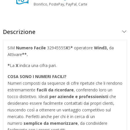
Bonifico, PostePay, PayPal, Carte
Descrizione
SIM
Numero Facile
32945555
X
5
*
operatore
Wind3,
da
Attivare
**.
*
La
X
indica una cifra pari.
COSA SONO I NUMERI FACILI?
Numeri composti da sequenze di cifre ripetute che li rendono
estremamente
facili da ricordare
, conferendo loro un
tocco distintivo. Ideali
per aziende e professionisti
che
desiderano essere facilmente contattati dai propri clienti,
riuscendo così a ottenere un vantaggio competitivo sul
mercato. Perfetti anche per chi è in cerca di un
numero
semplice da memorizzare
, da condividere
facilmente con i propri contatti.