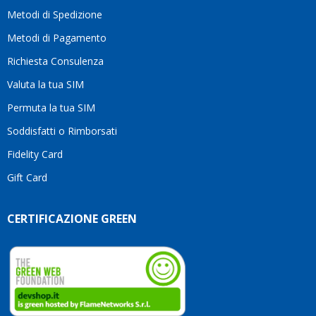
motivo
Metodi di Spedizione
li
consiglio
Metodi di Pagamento
senza
Richiesta Consulenza
alcuna
esitazione.
Valuta la tua SIM
Complimenti
per la
Permuta la tua SIM
serietà,
Soddisfatti o Rimborsati
la
competenza
Fidelity Card
e,
Gift Card
soprattutto,
per
l’attenzione
CERTIFICAZIONE GREEN
che
dedicate
ai
vostri
clienti.
Continuate
così!