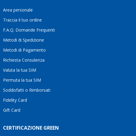
fa
davve
Area personale
la
Traccia il tuo ordine
diffe
quest
F.A.Q. Domande Frequenti
moti
Metodi di Spedizione
li
consi
Metodi di Pagamento
senz
Richiesta Consulenza
alcun
esita
Valuta la tua SIM
Compl
per la
Permuta la tua SIM
seriet
Soddisfatti o Rimborsati
la
comp
Fidelity Card
e,
Gift Card
sopra
per
l’atte
CERTIFICAZIONE GREEN
che