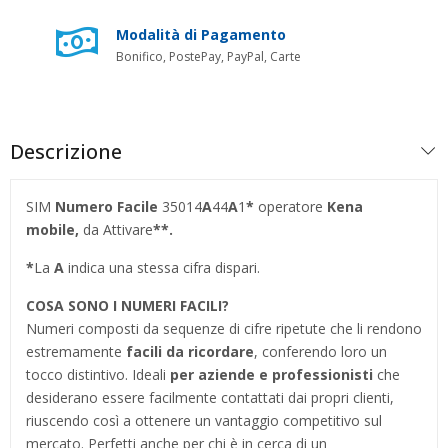
Modalità di Pagamento
Bonifico, PostePay, PayPal, Carte
Descrizione
SIM
Numero Facile
35014
A
44
A
1
*
operatore
Kena
mobile,
da Attivare
**.
*
La
A
indica una stessa cifra dispari.
COSA SONO I NUMERI FACILI?
Numeri composti da sequenze di cifre ripetute che li rendono
estremamente
facili da ricordare
, conferendo loro un
tocco distintivo. Ideali
per aziende e professionisti
che
desiderano essere facilmente contattati dai propri clienti,
riuscendo così a ottenere un vantaggio competitivo sul
mercato. Perfetti anche per chi è in cerca di un