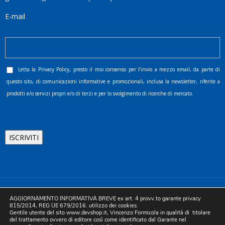
E-mail
Letta la
Privacy Policy
, presto il mio consenso per l’invio a mezzo email, da parte di
questo sito, di comunicazioni informative e promozionali, inclusa la newsletter, riferite a
prodotti e/o servizi propri e/o di terzi e per lo svolgimento di ricerche di mercato.
©2025 D.& V. International srl | Sede Legale: Via Libertà, 225 -
AGGIORNAMENTO INFORMATIVA BREVE ex art. 4 provv.to garante privacy
80055 Portici (NA). pec: devinternational@pec.it P.IVA
815/2014, REG UE 679/2016. utilizzo dei cookies.
Gentile utente del sito www.devshop.it, Vincenzo Formicola in qualità di titolare
05754741212 | REA NA-773826 | Capitale sociale 10.000 euro i.v.
del trattamento ovvero di editore così come identificato dal Garante nel