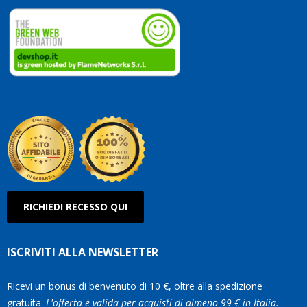
dedic
ai
vostri
clienti
Conti
così!
Robe
Olan
RICHIEDI RECESSO QUI
ISCRIVITI ALLA NEWSLETTER
Ricevi un bonus di benvenuto di 10 €, oltre alla spedizione
gratuita.
L'offerta è valida per acquisti di almeno 99 € in Italia.