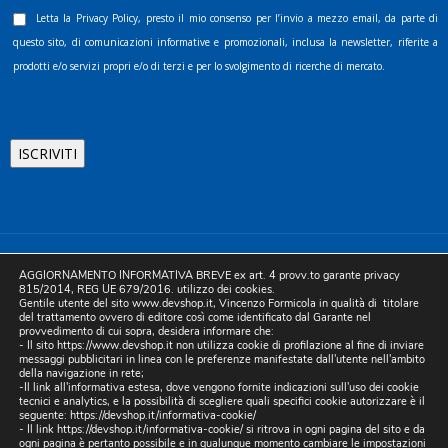
Letta la
Privacy Policy
, presto il mio consenso per l’invio a mezzo email, da parte di
questo sito, di comunicazioni informative e promozionali, inclusa la newsletter, riferite a
prodotti e/o servizi propri e/o di terzi e per lo svolgimento di ricerche di mercato.
©2025 D.& V. International srl | Sede Legale: Via Libertà, 225 -
AGGIORNAMENTO INFORMATIVA BREVE ex art. 4 provv.to garante privacy
80055 Portici (NA). pec: devinternational@pec.it P.IVA
815/2014, REG UE 679/2016. utilizzo dei cookies.
Gentile utente del sito www.devshop.it, Vincenzo Formicola in qualità di titolare
05754741212 | REA NA-773826 | Capitale sociale 10.000 euro i.v.
del trattamento ovvero di editore così come identificato dal Garante nel
provvedimento di cui sopra, desidera informare che:
| Developed by Digital & Viral
- Il sito https://www.devshop.it non utilizza cookie di profilazione al fine di inviare
messaggi pubblicitari in linea con le preferenze manifestate dall'utente nell'ambito
della navigazione in rete;
-Il link all'informativa estesa, dove vengono fornite indicazioni sull'uso dei cookie
tecnici e analytics, e la possibilità di scegliere quali specifici cookie autorizzare è il
seguente:
https://devshop.it/informativa-cookie/
- Il link
https://devshop.it/informativa-cookie/
si ritrova in ogni pagina del sito e da
ogni pagina è pertanto possibile e in qualunque momento cambiare le impostazioni