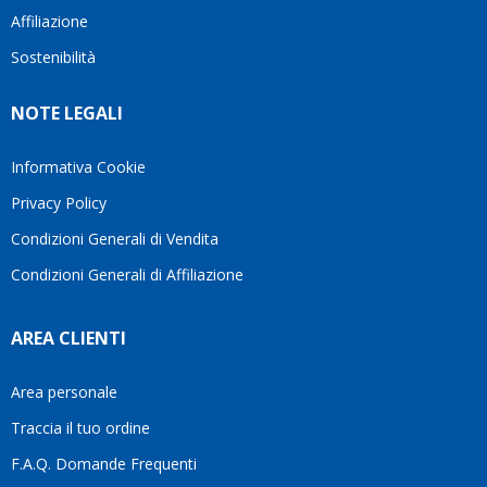
questi
cliente.In
Affiliazione
bellissimo
dettagli
un
sito su
è
periodo
Sostenibilità
internet
molto
in cui
Ve lo
rigido.
l’assistenza
NOTE LEGALI
consiglio
Fidatevi,
viene
♥️
se
spesso
avete
trascurata,
Informativa Cookie
bisogno
trovare
Privacy Policy
siete in
persone
ottime
che si
Condizioni Generali di Vendita
mani.
prendono
Condizioni Generali di Affiliazione
il
tempo
di
AREA CLIENTI
aiutarti
fa
davvero
Area personale
la
Traccia il tuo ordine
differenza.Per
questo
F.A.Q. Domande Frequenti
motivo