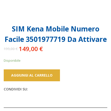
SIM Kena Mobile Numero
Facile 3501977719 Da Attivare
149,00
€
199,00
€
Il
Il
prezzo
prezzo
Disponibile
originale
attuale
era:
è:
199,00 €.
149,00 €.
AGGIUNGI AL CARRELLO
CONDIVIDI SU: