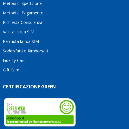
Metodi di Spedizione
li
consiglio
Metodi di Pagamento
senza
Richiesta Consulenza
alcuna
esitazione.
Valuta la tua SIM
Complimenti
per la
Permuta la tua SIM
serietà,
Soddisfatti o Rimborsati
la
competenza
Fidelity Card
e,
Gift Card
soprattutto,
per
l’attenzione
CERTIFICAZIONE GREEN
che
dedicate
ai
vostri
clienti.
Continuate
così!