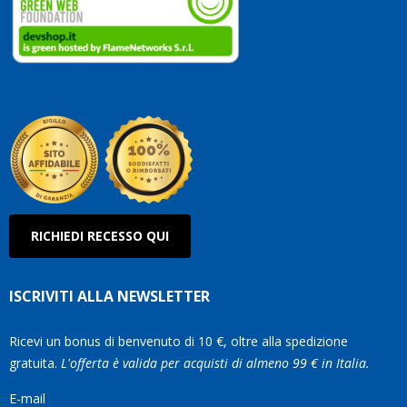
vostri
clienti.
Continuate
così!
Roberto
Olanda
RICHIEDI RECESSO QUI
ISCRIVITI ALLA NEWSLETTER
Ricevi un bonus di benvenuto di 10 €, oltre alla spedizione
gratuita.
L'offerta è valida per acquisti di almeno 99 € in Italia.
E-mail