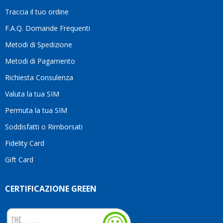
la
Traccia il tuo ordine
differenza.Per
questo
F.A.Q. Domande Frequenti
motivo
Metodi di Spedizione
li
consiglio
Metodi di Pagamento
senza
Richiesta Consulenza
alcuna
esitazione.
Valuta la tua SIM
Complimenti
per la
Permuta la tua SIM
serietà,
Soddisfatti o Rimborsati
la
competenza
Fidelity Card
e,
Gift Card
soprattutto,
per
l’attenzione
CERTIFICAZIONE GREEN
che
dedicate
ai