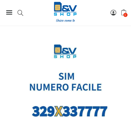
Home
Numeri Facili
SIM Wind3 Numero Facile 329X337777 Da Attivare
0