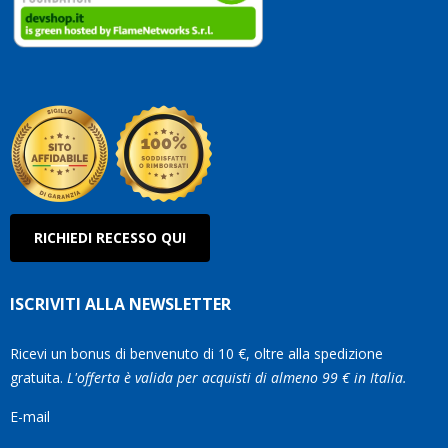
clienti
Conti
così!
Robe
Olan
RICHIEDI RECESSO QUI
ISCRIVITI ALLA NEWSLETTER
Ricevi un bonus di benvenuto di 10 €, oltre alla spedizione
gratuita.
L'offerta è valida per acquisti di almeno 99 € in Italia.
E-mail