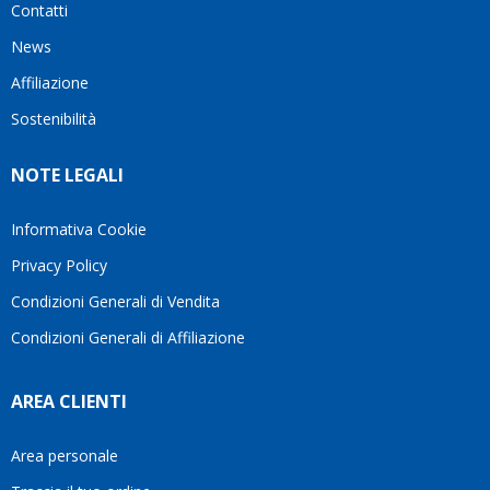
Contatti
ho
milanese
cuore
visto
che si
il
News
questo
questi
client
Affiliazione
bellissimo
dettagli
un
sito su
è
perio
Sostenibilità
internet
molto
in cui
Ve lo
rigido.
l’assi
NOTE LEGALI
consiglio
Fidatevi,
viene
♥️
se
spes
avete
trasc
Informativa Cookie
bisogno
trova
Privacy Policy
siete in
pers
ottime
che si
Condizioni Generali di Vendita
mani.
pren
Condizioni Generali di Affiliazione
il
temp
di
AREA CLIENTI
aiutar
fa
davve
Area personale
la