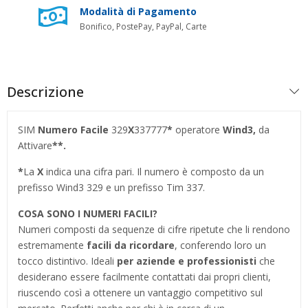
Modalità di Pagamento
Bonifico, PostePay, PayPal, Carte
Descrizione
SIM
Numero Facile
329
X
337777
*
operatore
Wind3,
da
Attivare
**.
*
La
X
indica una cifra pari. Il numero è composto da un
prefisso Wind3 329 e un prefisso Tim 337.
COSA SONO I NUMERI FACILI?
Numeri composti da sequenze di cifre ripetute che li rendono
estremamente
facili da ricordare
, conferendo loro un
tocco distintivo. Ideali
per aziende e professionisti
che
desiderano essere facilmente contattati dai propri clienti,
riuscendo così a ottenere un vantaggio competitivo sul