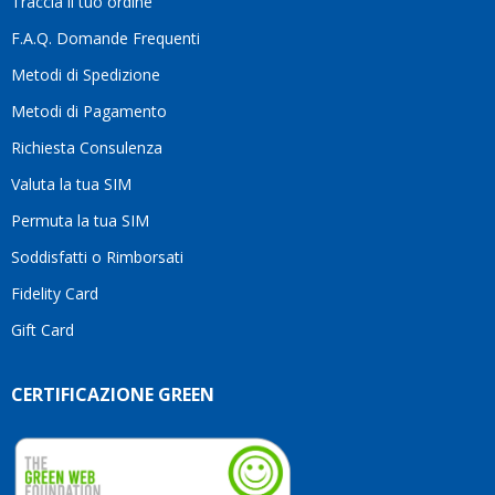
Traccia il tuo ordine
diffe
quest
F.A.Q. Domande Frequenti
moti
Metodi di Spedizione
li
consi
Metodi di Pagamento
senz
Richiesta Consulenza
alcun
esita
Valuta la tua SIM
Compl
per la
Permuta la tua SIM
seriet
Soddisfatti o Rimborsati
la
comp
Fidelity Card
e,
Gift Card
sopra
per
l’atte
CERTIFICAZIONE GREEN
che
dedic
ai
vostri