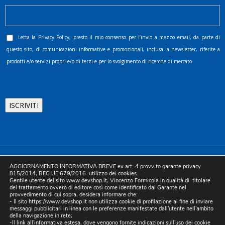
Letta la
Privacy Policy
, presto il mio consenso per l’invio a mezzo email, da parte di
questo sito, di comunicazioni informative e promozionali, inclusa la newsletter, riferite a
prodotti e/o servizi propri e/o di terzi e per lo svolgimento di ricerche di mercato.
©2025 D.& V. International srl | Sede Legale: Via Libertà, 225 -
AGGIORNAMENTO INFORMATIVA BREVE ex art. 4 provv.to garante privacy
80055 Portici (NA). pec: devinternational@pec.it P.IVA
815/2014, REG UE 679/2016. utilizzo dei cookies.
Gentile utente del sito www.devshop.it, Vincenzo Formicola in qualità di titolare
05754741212 | REA NA-773826 | Capitale sociale 10.000 euro i.v.
del trattamento ovvero di editore così come identificato dal Garante nel
provvedimento di cui sopra, desidera informare che:
| Developed by Digital & Viral
- Il sito https://www.devshop.it non utilizza cookie di profilazione al fine di inviare
messaggi pubblicitari in linea con le preferenze manifestate dall'utente nell'ambito
della navigazione in rete;
-Il link all'informativa estesa, dove vengono fornite indicazioni sull'uso dei cookie