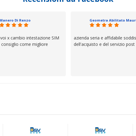
 un atteggiamento che va oltre
io e ve lo dice un milanese che si
ttagli è molto rigido. Fidatevi,
Manero Di Renzo
 bisogno siete in ottime mani.
 voi x cambio intestazione SIM
azienda seria e affidabile soddi
lo consiglio come migliore
dell'acquisto e del servizio post