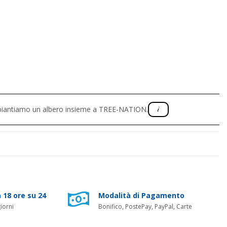
, piantiamo un albero insieme a TREE-NATION.
 18 ore su 24
Modalità di Pagamento
iorni
Bonifico, PostePay, PayPal, Carte