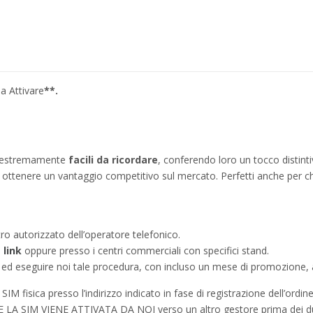
a Attivare
**.
no estremamente
facili da ricordare
, conferendo loro un tocco distinti
ì a ottenere un vantaggio competitivo sul mercato. Perfetti anche per c
tro autorizzato dell’operatore telefonico.
e
link
oppure presso i centri commerciali con specifici stand.
a ed eseguire noi tale procedura, con incluso un mese di promozione, a
IM fisica presso l’indirizzo indicato in fase di registrazione dell’ordine
à SE LA SIM VIENE ATTIVATA DA NOI verso un altro gestore prima dei d