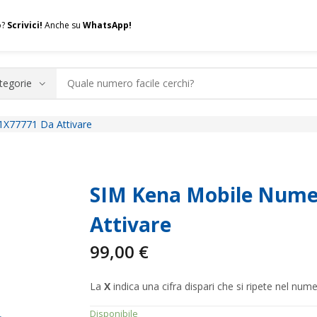
o?
Scrivici!
Anche su
WhatsApp!
1X77771 Da Attivare
.A.Q.
Contatti
Consulenza
Valuta la tua SIM
Permuta l
SIM Kena Mobile Numer
Attivare
99,00
€
La
X
indica una cifra dispari che si ripete nel nume
Disponibile