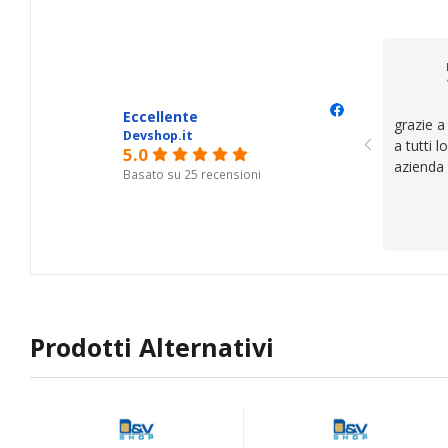
trovato,
il serviz
questi de
se avete
Eccellente
grazie a
Devshop.it
a tutti 
5.0
azienda
Basato su 25 recensioni
Prodotti Alternativi