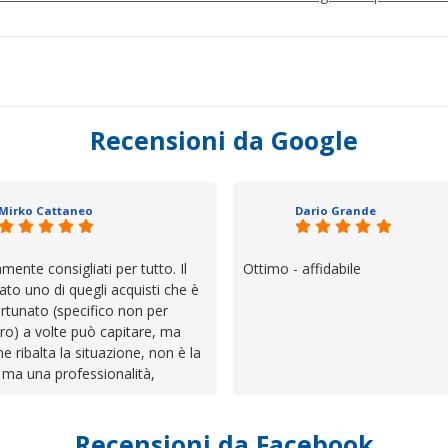
Recensioni da Google
Mirko Cattaneo
Dario Grande
mente consigliati per tutto. Il
Ottimo - affidabile
ato uno di quegli acquisti che è
rtunato (specifico non per
ro) a volte può capitare, ma
he ribalta la situazione, non è la
 ma una professionalità,
 e assistenza che non ti
 da solo a sistemare tutte le
Recensioni da Facebook
', io qui è proprio quello che ho