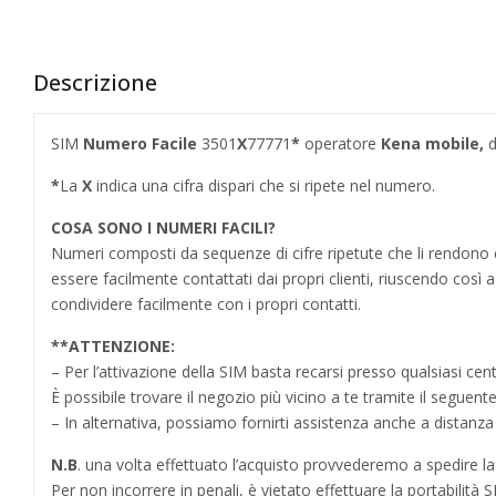
Descrizione
SIM
Numero Facile
3501
X
77771
*
operatore
Kena mobile,
d
*
La
X
indica una cifra dispari che si ripete nel numero.
COSA SONO I NUMERI FACILI?
Numeri composti da sequenze di cifre ripetute che li rendo
essere facilmente contattati dai propri clienti, riuscendo cos
condividere facilmente con i propri contatti.
**
ATTENZIONE:
– Per l’attivazione della SIM basta recarsi presso qualsiasi cen
È possibile trovare il negozio più vicino a te tramite il seguent
– In alternativa, possiamo fornirti assistenza anche a distanz
N.B
. una volta effettuato l’acquisto provvederemo a spedire la S
Per non incorrere in penali,
è vietato effettuare la portabilit