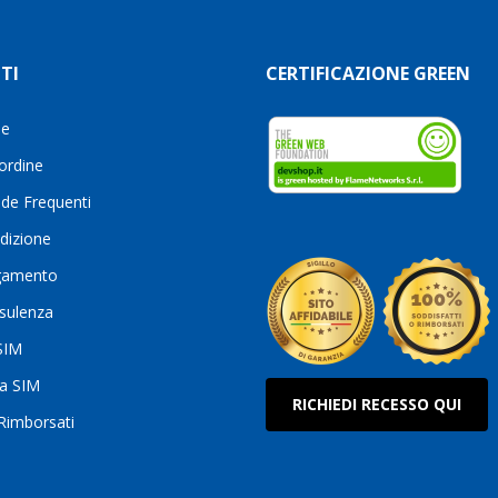
TI
CERTIFICAZIONE GREEN
le
 ordine
de Frequenti
dizione
gamento
sulenza
 SIM
ua SIM
RICHIEDI RECESSO QUI
 Rimborsati