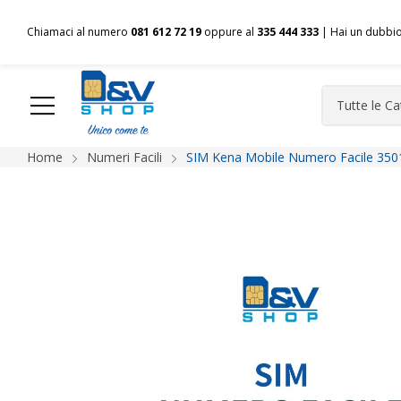
Chiamaci al numero
081 612 72 19
oppure al
335 444 333
| Hai un dubbi
Home
Numeri Facili
SIM Kena Mobile Numero Facile 350
HOME
Chi siamo
Shop
Spedizioni
Pagamenti
F