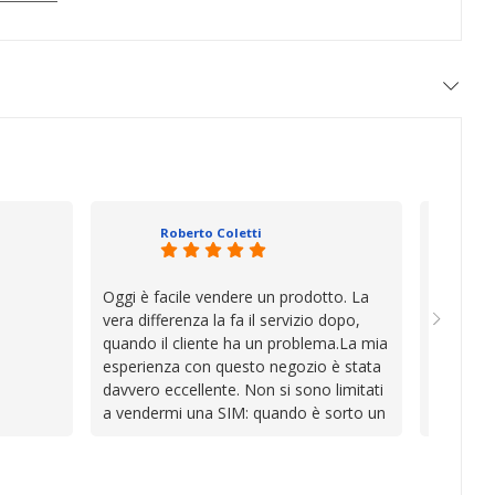
Roberto Coletti
Oggi è facile vendere un prodotto. La
Ho acqui
vera differenza la fa il servizio dopo,
sono rim
quando il cliente ha un problema.La mia
Venditore
esperienza con questo negozio è stata
professi
davvero eccellente. Non si sono limitati
chiara. 
a vendermi una SIM: quando è sorto un
conforme
inconveniente per colpa mia si sono
chi cerca
impegnati con grande disponibilità,
affidabile
professionalità e pazienza per trovare la