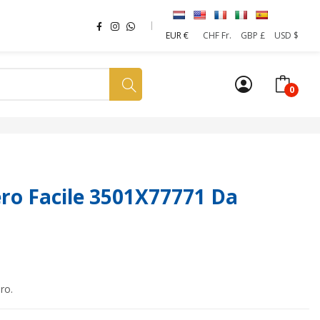
EUR €
CHF Fr.
GBP £
USD $
0
a tua SIM
News
Affiliazione
Sostenibilità
o Facile 3501X77771 Da
ro.