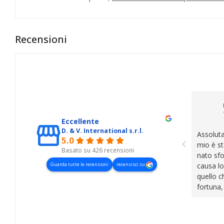
Recensioni
Eccellente
D. & V. International s.r.l.
Assoluta
5.0
mio è st
Basato su 426 recensioni
nato sfo
Guarda tutte le recensioni
recensisci su
causa lo
quello c
fortuna,
presenza
lasciano
cose. Be