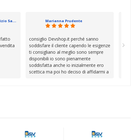
va oltre
soluzion
se che si
davvero a
datevi,
in cui l’
Geometra Abilitato Maurizio Sammartano
Marianna Prudente
e mani.
trascura
prendono
la differ
sfatto
consiglio Devshop.it perché sanno
Consegna
consigli
 vendita
soddisfare il cliente capendo le esigenze
cambio i
Complimen
ti consigliano al meglio sono sempre
con Vinc
competen
disponibili io sono pienamente
unici
l’attenzi
soddisfatta anche io inizialmente ero
Continua
scettica ma poi ho deciso di affidarmi a
loro e ho fatto benissimo sono stata
fortunata quel giorno quando ho visto
questo bellissimo sito su internet Ve lo
consiglio ♥️