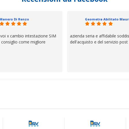
trovato, un atteggiamento che 
il servizio e ve lo dice un milane
questi dettagli è molto rigido. Fi
Manero Di Renzo
se avete bisogno siete in ottim
 voi x cambio intestazione SIM
azienda seria e affidabile soddi
lo consiglio come migliore
dell'acquisto e del servizio post