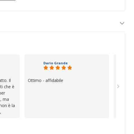
Dario Grande
to. Il
Ottimo - affidabile
Oggi è f
ti che è
vera diff
per
quando i
e, ma
esperien
 non è la
davvero e
,
a vender
i
inconven
te le
impegnat
lo che ho
professio