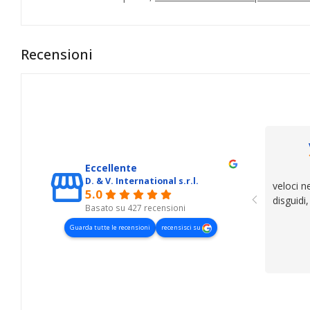
Recensioni
Eccellente
D. & V. International s.r.l.
veloci n
5.0
disguidi
Basato su 427 recensioni
Guarda tutte le recensioni
recensisci su