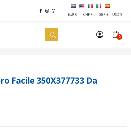
EUR €
CHF Fr.
GBP £
USD $
0
a tua SIM
News
Affiliazione
Sostenibilità
o Facile 350X377733 Da