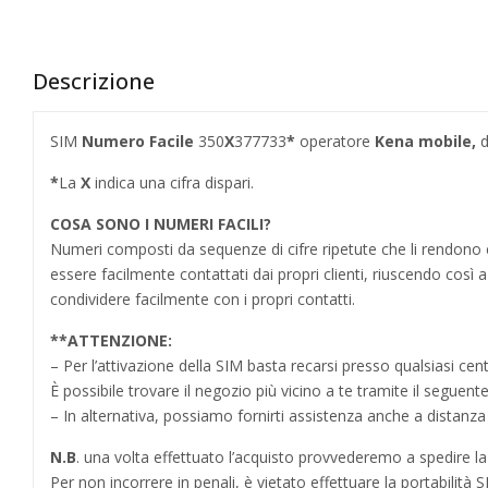
Descrizione
SIM
Numero Facile
350
X
377733
*
operatore
Kena mobile,
d
*
La
X
indica una cifra dispari.
COSA SONO I NUMERI FACILI?
Numeri composti da sequenze di cifre ripetute che li rendo
essere facilmente contattati dai propri clienti, riuscendo cos
condividere facilmente con i propri contatti.
**
ATTENZIONE:
– Per l’attivazione della SIM basta recarsi presso qualsiasi cen
È possibile trovare il negozio più vicino a te tramite il seguent
– In alternativa, possiamo fornirti assistenza anche a distanz
N.B
. una volta effettuato l’acquisto provvederemo a spedire la S
Per non incorrere in penali,
è vietato effettuare la portabilit