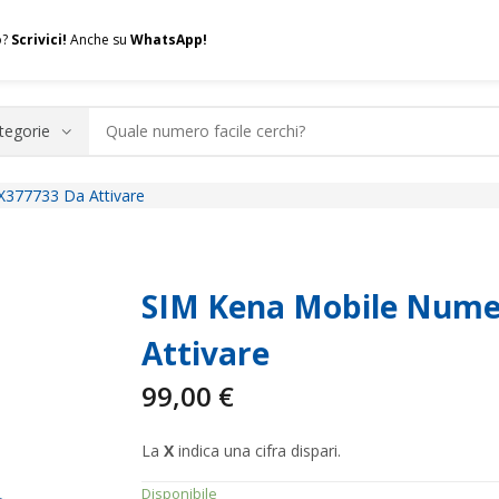
o?
Scrivici!
Anche su
WhatsApp!
X377733 Da Attivare
.A.Q.
Contatti
Consulenza
Valuta la tua SIM
Permuta l
SIM Kena Mobile Numer
Attivare
99,00
€
La
X
indica una cifra dispari.
Disponibile