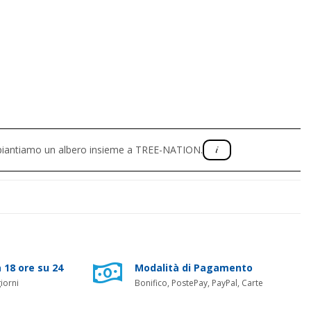
, piantiamo un albero insieme a TREE-NATION.
 18 ore su 24
Modalità di Pagamento
iorni
Bonifico, PostePay, PayPal, Carte