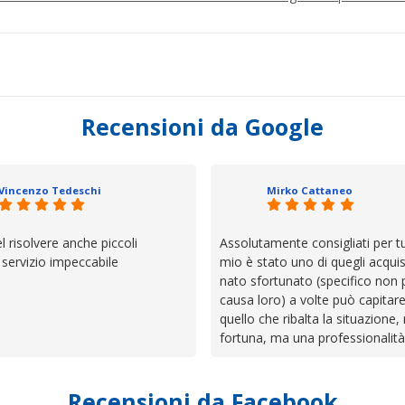
Recensioni da Google
Vincenzo Tedeschi
Mirko Cattaneo
el risolvere anche piccoli
Assolutamente consigliati per tut
, servizio impeccabile
mio è stato uno di quegli acquis
nato sfortunato (specifico non 
causa loro) a volte può capitar
quello che ribalta la situazione,
fortuna, ma una professionalità
presenza e assistenza che non t
lasciano da solo a sistemare tut
Recensioni da Facebook
cose. Be', io qui è proprio quel