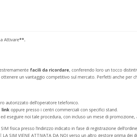
a Attivare
**.
no estremamente
facili da ricordare
, conferendo loro un tocco distinti
ì a ottenere un vantaggio competitivo sul mercato. Perfetti anche per c
tro autorizzato dell’operatore telefonico.
e
link
oppure presso i centri commerciali con specifici stand.
a ed eseguire noi tale procedura, con incluso un mese di promozione, a
IM fisica presso l’indirizzo indicato in fase di registrazione dell’ordine
à SE LA SIM VIENE ATTIVATA DA NOI verso un altro gestore prima dei d