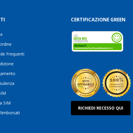
TI
CERTIFICAZIONE GREEN
le
 ordine
de Frequenti
dizione
gamento
sulenza
 SIM
ua SIM
RICHIEDI RECESSO QUI
 Rimborsati