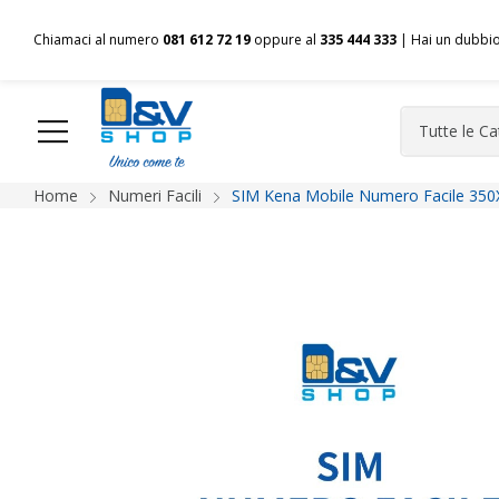
Chiamaci al numero
081 612 72 19
oppure al
335 444 333
| Hai un dubbi
Home
Numeri Facili
SIM Kena Mobile Numero Facile 350
HOME
Chi siamo
Shop
Spedizioni
Pagamenti
F