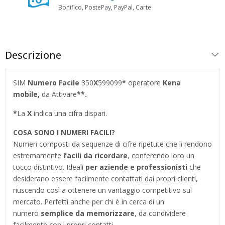
Bonifico, PostePay, PayPal, Carte
Descrizione
SIM
Numero Facile
350
X
599099
*
operatore
Kena
mobile,
da Attivare
**.
*
La
X
indica una cifra dispari.
COSA SONO I NUMERI FACILI?
Numeri composti da sequenze di cifre ripetute che li rendono
estremamente
facili da ricordare
, conferendo loro un
tocco distintivo. Ideali
per aziende e professionisti
che
desiderano essere facilmente contattati dai propri clienti,
riuscendo così a ottenere un vantaggio competitivo sul
mercato. Perfetti anche per chi è in cerca di un
numero
semplice da memorizzare
, da condividere
facilmente con i propri contatti.