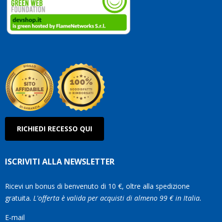
vostri
clienti
Conti
così!
Robe
Olan
RICHIEDI RECESSO QUI
ISCRIVITI ALLA NEWSLETTER
Ricevi un bonus di benvenuto di 10 €, oltre alla spedizione
gratuita.
L'offerta è valida per acquisti di almeno 99 € in Italia.
E-mail