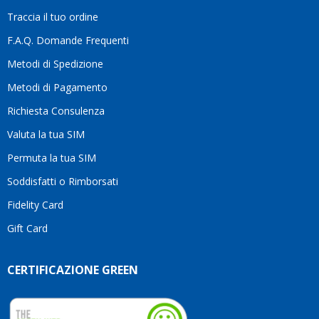
la
Traccia il tuo ordine
diffe
quest
F.A.Q. Domande Frequenti
moti
Metodi di Spedizione
li
consi
Metodi di Pagamento
senz
Richiesta Consulenza
alcun
esita
Valuta la tua SIM
Compl
per la
Permuta la tua SIM
seriet
Soddisfatti o Rimborsati
la
comp
Fidelity Card
e,
Gift Card
sopra
per
l’atte
CERTIFICAZIONE GREEN
che
dedic
ai