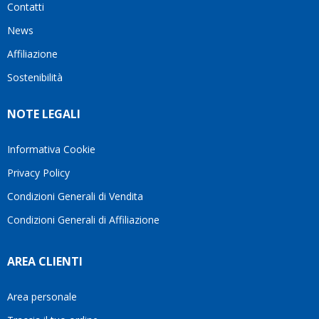
Contatti
ho
milanese
cuore
visto
che si
il
News
questo
questi
client
Affiliazione
bellissimo
dettagli
un
sito su
è
perio
Sostenibilità
internet
molto
in cui
Ve lo
rigido.
l’assi
NOTE LEGALI
consiglio
Fidatevi,
viene
♥️
se
spes
avete
trasc
Informativa Cookie
bisogno
trova
Privacy Policy
siete in
pers
ottime
che si
Condizioni Generali di Vendita
mani.
pren
Condizioni Generali di Affiliazione
il
temp
di
AREA CLIENTI
aiutar
fa
davve
Area personale
la