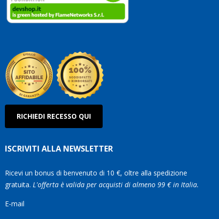
clienti
Conti
così!
Robe
Olan
RICHIEDI RECESSO QUI
ISCRIVITI ALLA NEWSLETTER
Ricevi un bonus di benvenuto di 10 €, oltre alla spedizione
gratuita.
L'offerta è valida per acquisti di almeno 99 € in Italia.
E-mail