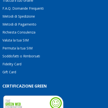
Traccia il tuo ordine
diffe
quest
F.A.Q. Domande Frequenti
moti
Metodi di Spedizione
li
consi
Metodi di Pagamento
senz
Richiesta Consulenza
alcun
esita
Valuta la tua SIM
Compl
per la
Permuta la tua SIM
seriet
Soddisfatti o Rimborsati
la
comp
Fidelity Card
e,
Gift Card
sopra
per
l’atte
CERTIFICAZIONE GREEN
che
dedic
ai
vostri