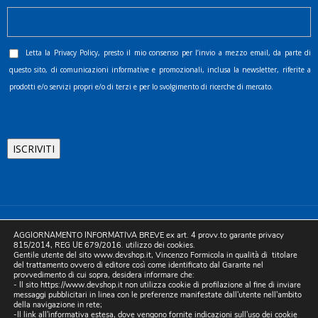
Letta la
Privacy Policy
, presto il mio consenso per l’invio a mezzo email, da parte di
questo sito, di comunicazioni informative e promozionali, inclusa la newsletter, riferite a
prodotti e/o servizi propri e/o di terzi e per lo svolgimento di ricerche di mercato.
©2025 D.& V. International srl | Sede Legale: Via Libertà, 225 -
AGGIORNAMENTO INFORMATIVA BREVE ex art. 4 provv.to garante privacy
80055 Portici (NA). pec: devinternational@pec.it P.IVA
815/2014, REG UE 679/2016. utilizzo dei cookies.
Gentile utente del sito www.devshop.it, Vincenzo Formicola in qualità di titolare
05754741212 | REA NA-773826 | Capitale sociale 10.000 euro i.v.
del trattamento ovvero di editore così come identificato dal Garante nel
provvedimento di cui sopra, desidera informare che:
| Developed by Digital & Viral
- Il sito https://www.devshop.it non utilizza cookie di profilazione al fine di inviare
messaggi pubblicitari in linea con le preferenze manifestate dall'utente nell'ambito
della navigazione in rete;
-Il link all'informativa estesa, dove vengono fornite indicazioni sull'uso dei cookie