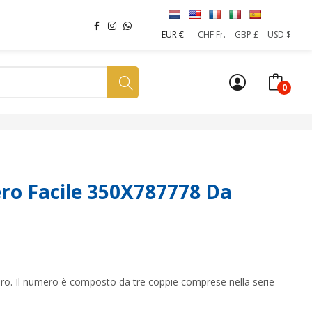
EUR €
CHF Fr.
GBP £
USD $
0
a tua SIM
News
Affiliazione
Sostenibilità
o Facile 350X787778 Da
umero. Il numero è composto da tre coppie comprese nella serie