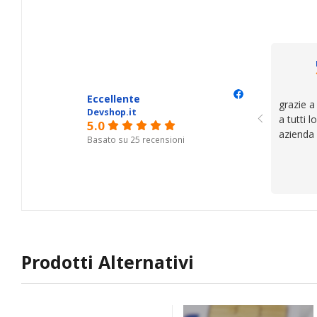
cose. Be
trovato,
il serviz
questi de
se avete
Eccellente
grazie a
Devshop.it
a tutti 
5.0
azienda
Basato su 25 recensioni
Prodotti Alternativi