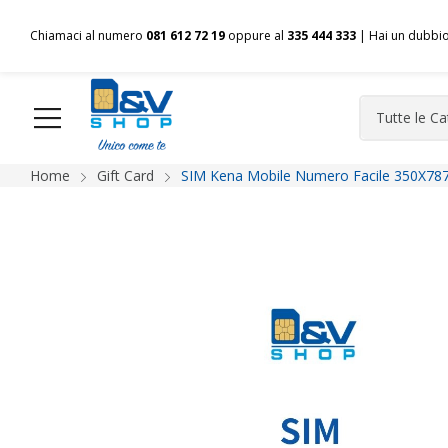
Chiamaci al numero
081 612 72 19
oppure al
335 444 333
| Hai un dubbi
Home
Gift Card
SIM Kena Mobile Numero Facile 350X787
HOME
Chi siamo
Shop
Spedizioni
Pagamenti
F