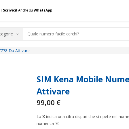
o?
Scrivici!
Anche su
WhatsApp!
778 Da Attivare
.A.Q.
Contatti
Consulenza
Valuta la tua SIM
Permuta l
SIM Kena Mobile Numer
Attivare
99,00
€
La
X
indica una cifra dispari che si ripete nel n
numerica 70.