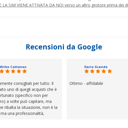
à SE LA SIM VIENE ATTIVATA DA NOI verso un altro gestore prima dei d
Recensioni da Google
Mirko Cattaneo
Dario Grande
mente consigliati per tutto. Il
Ottimo - affidabile
ato uno di quegli acquisti che è
rtunato (specifico non per
ro) a volte può capitare, ma
he ribalta la situazione, non è la
 ma una professionalità,
 e assistenza che non ti
 da solo a sistemare tutte le