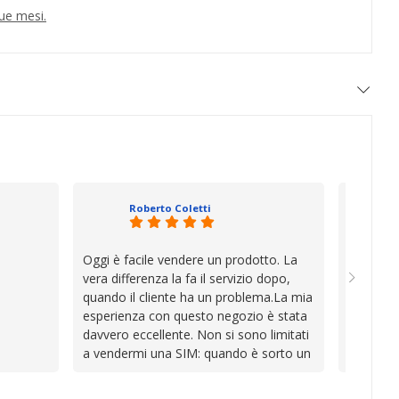
ue mesi.
Roberto Coletti
Oggi è facile vendere un prodotto. La
Ho acqui
vera differenza la fa il servizio dopo,
sono rim
quando il cliente ha un problema.La mia
Venditore
esperienza con questo negozio è stata
professi
davvero eccellente. Non si sono limitati
chiara. 
a vendermi una SIM: quando è sorto un
conforme
inconveniente per colpa mia si sono
chi cerca
impegnati con grande disponibilità,
affidabile