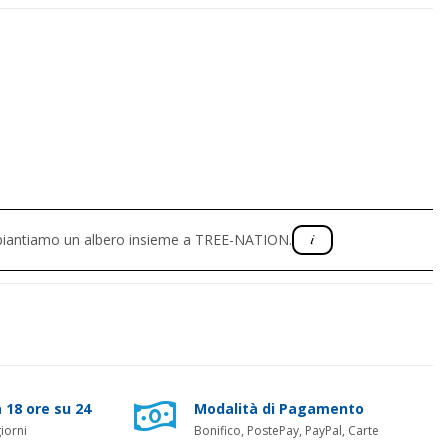
, piantiamo un albero insieme a TREE-NATION.
 18 ore su 24
Modalità di Pagamento
iorni
Bonifico, PostePay, PayPal, Carte