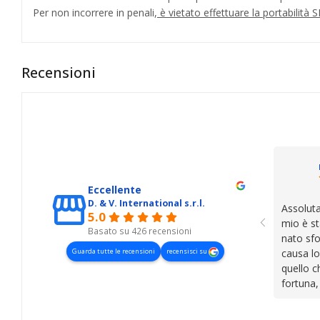
Per non incorrere in penali,
è vietato effettuare la portabilit
Recensioni
Eccellente
D. & V. International s.r.l.
Assoluta
5.0
mio è st
Basato su 426 recensioni
nato sfo
Guarda tutte le recensioni
recensisci su
causa lo
quello c
fortuna,
presenza
lasciano