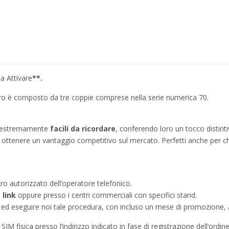
a Attivare
**.
umero è composto da tre coppie comprese nella serie numerica 70.
no estremamente
facili da ricordare
, conferendo loro un tocco distinti
ì a ottenere un vantaggio competitivo sul mercato. Perfetti anche per c
tro autorizzato dell’operatore telefonico.
e
link
oppure presso i centri commerciali con specifici stand.
a ed eseguire noi tale procedura, con incluso un mese di promozione, a
IM fisica presso l’indirizzo indicato in fase di registrazione dell’ordine