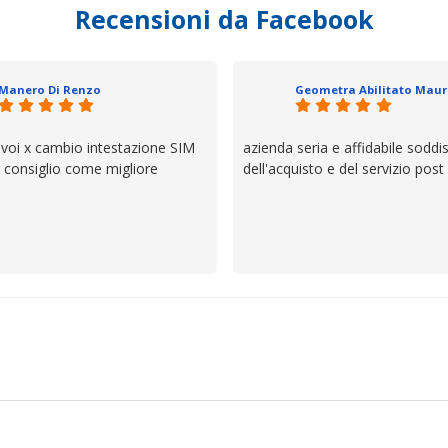
Recensioni da Facebook
', io qui è proprio quello che ho
 un atteggiamento che va oltre
io e ve lo dice un milanese che si
ttagli è molto rigido. Fidatevi,
Manero Di Renzo
 bisogno siete in ottime mani.
 voi x cambio intestazione SIM
azienda seria e affidabile soddi
lo consiglio come migliore
dell'acquisto e del servizio post