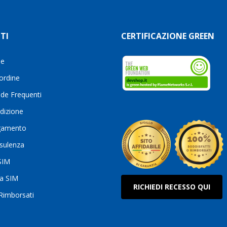
TI
CERTIFICAZIONE GREEN
le
 ordine
de Frequenti
dizione
gamento
sulenza
 SIM
ua SIM
RICHIEDI RECESSO QUI
 Rimborsati