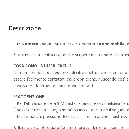
Descrizione
SIM
Numero Facile
350
X
787778
*
operatore
Kena mobile,
d
*
La
X
indica una cifra dispari che si ripete nel numero. Il n
COSA SONO I NUMERI FACILI?
Numeri composti da sequenze di cifre ripetute che li rendo
essere facilmente contattati dai propri clienti, riuscendo cos
condividere facilmente con i propri contatti.
**ATTENZIONE:
– Per l’attivazione della SIM basta recarsi presso qualsiasi cen
È possibile trovare il negozio più vicino a te tramite il seguent
– In alternativa, possiamo fornirti assistenza anche a distanz
N.B
. una volta effettuato l’acquisto provvederemo a spedire la S