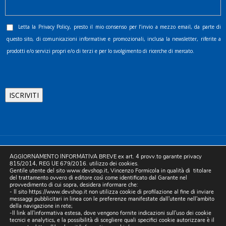
Letta la
Privacy Policy
, presto il mio consenso per l’invio a mezzo email, da parte di
questo sito, di comunicazioni informative e promozionali, inclusa la newsletter, riferite a
prodotti e/o servizi propri e/o di terzi e per lo svolgimento di ricerche di mercato.
©2025 D.& V. International srl | Sede Legale: Via Libertà, 225 -
AGGIORNAMENTO INFORMATIVA BREVE ex art. 4 provv.to garante privacy
80055 Portici (NA). pec: devinternational@pec.it P.IVA
815/2014, REG UE 679/2016. utilizzo dei cookies.
Gentile utente del sito www.devshop.it, Vincenzo Formicola in qualità di titolare
05754741212 | REA NA-773826 | Capitale sociale 10.000 euro i.v.
del trattamento ovvero di editore così come identificato dal Garante nel
provvedimento di cui sopra, desidera informare che:
| Developed by Digital & Viral
- Il sito https://www.devshop.it non utilizza cookie di profilazione al fine di inviare
messaggi pubblicitari in linea con le preferenze manifestate dall'utente nell'ambito
della navigazione in rete;
-Il link all'informativa estesa, dove vengono fornite indicazioni sull'uso dei cookie
tecnici e analytics, e la possibilità di scegliere quali specifici cookie autorizzare è il