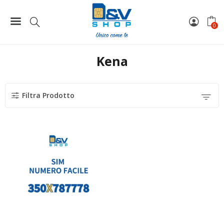
Home
Marchi
Tim
Kena
0
Kena
Filtra Prodotto