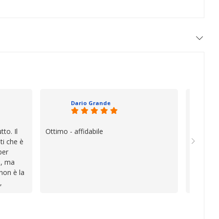
Dario Grande
to. Il
Ottimo - affidabile
Oggi è f
ti che è
vera diff
per
quando i
e, ma
esperien
 non è la
davvero e
,
a vender
i
inconven
te le
impegnat
lo che ho
professio