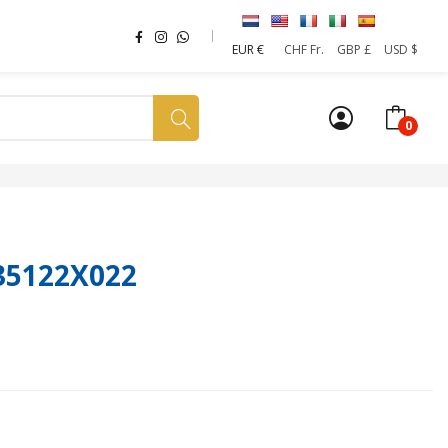
EUR €
CHF Fr.
GBP £
USD $
0
a tua SIM
News
Affiliazione
Sostenibilità
335122X022