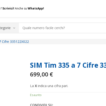
o?
Scrivici!
Anche su
WhatsApp!
7 Cifre 335122X022
.A.Q.
Contatti
Consulenza
Valuta la tua SIM
Permuta l
SIM Tim 335 a 7 Cifre 
699,00
€
La
X
indica una cifra pari.
Esaurito
CONDIVIDI SU: