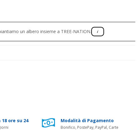
, piantiamo un albero insieme a TREE-NATION.
 18 ore su 24
Modalità di Pagamento
iorni
Bonifico, PostePay, PayPal, Carte