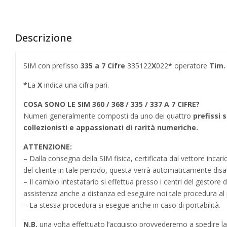
Descrizione
SIM con prefisso
335
a 7 Cifre
335122
X
022
*
operatore
Tim.
*
La
X
indica una cifra pari.
COSA SONO LE SIM 360 / 368 / 335 / 337 A 7 CIFRE?
Numeri generalmente composti da uno dei quattro
prefissi s
collezionisti e appassionati di rarità numeriche.
ATTENZIONE:
– Dalla consegna della SIM fisica, certificata dal vettore incar
del cliente in tale periodo, questa verrà automaticamente disa
– Il cambio intestatario si effettua presso i centri del gestore 
assistenza anche a distanza ed eseguire noi tale procedura al 
– La stessa procedura si esegue anche in caso di portabilità.
N.B.
una volta effettuato l’acquisto provvederemo a spedire la S