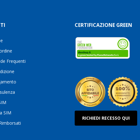
TI
CERTIFICAZIONE GREEN
le
 ordine
de Frequenti
dizione
gamento
sulenza
 SIM
ua SIM
RICHIEDI RECESSO QUI
 Rimborsati