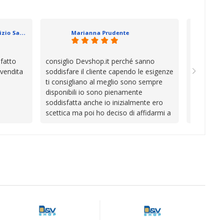
va oltre
soluzion
se che si
davvero a
datevi,
in cui l’
Geometra Abilitato Maurizio Sammartano
Marianna Prudente
e mani.
trascura
prendono
la differ
sfatto
consiglio Devshop.it perché sanno
Consegna
consigli
 vendita
soddisfare il cliente capendo le esigenze
cambio i
Complimen
ti consigliano al meglio sono sempre
con Vinc
competen
disponibili io sono pienamente
unici
l’attenzi
soddisfatta anche io inizialmente ero
Continua
scettica ma poi ho deciso di affidarmi a
loro e ho fatto benissimo sono stata
fortunata quel giorno quando ho visto
questo bellissimo sito su internet Ve lo
consiglio ♥️