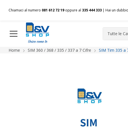
Chiamaci al numero
081 612 72 19
oppure al
335 444 333
| Hai un dubbi
Home
SIM 360 / 368 / 335 / 337 a 7 Cifre
SIM Tim 335 a 
HOME
Chi siamo
Shop
Spedizioni
Pagamenti
F