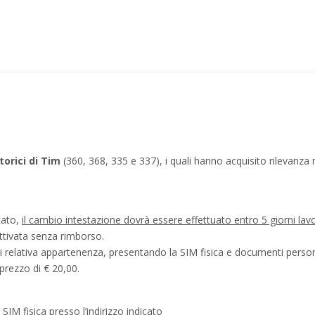
torici di Tim
(360, 368, 335 e 337), i quali hanno acquisito rilevanza
icato,
il cambio intestazione dovrà essere effettuato entro 5 giorni lav
ttivata senza rimborso.
di relativa appartenenza, presentando la SIM fisica e documenti personal
prezzo di € 20,00.
IM fisica presso l’indirizzo indicato