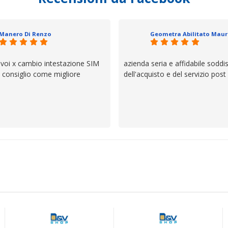
trovato, un atteggiamento che 
il servizio e ve lo dice un milane
questi dettagli è molto rigido. Fi
Manero Di Renzo
se avete bisogno siete in ottim
 voi x cambio intestazione SIM
azienda seria e affidabile soddi
lo consiglio come migliore
dell'acquisto e del servizio post