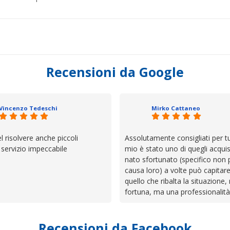
Recensioni da Google
Vincenzo Tedeschi
Mirko Cattaneo
el risolvere anche piccoli
Assolutamente consigliati per tut
, servizio impeccabile
mio è stato uno di quegli acquis
nato sfortunato (specifico non 
causa loro) a volte può capitar
quello che ribalta la situazione,
fortuna, ma una professionalità
presenza e assistenza che non t
lasciano da solo a sistemare tut
Recensioni da Facebook
cose. Be', io qui è proprio quel