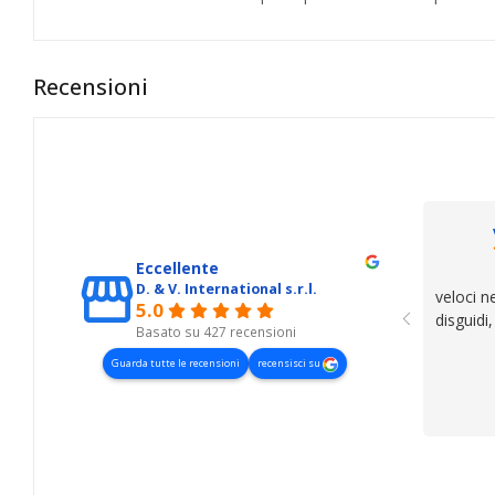
Recensioni
Eccellente
D. & V. International s.r.l.
veloci n
5.0
disguidi
Basato su 427 recensioni
Guarda tutte le recensioni
recensisci su