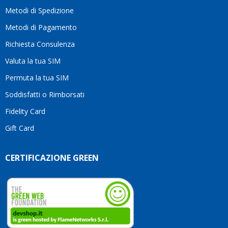
motivo
Metodi di Spedizione
li
consiglio
Metodi di Pagamento
senza
Richiesta Consulenza
alcuna
esitazione.
Valuta la tua SIM
Complimenti
per la
Permuta la tua SIM
serietà,
Soddisfatti o Rimborsati
la
competenza
Fidelity Card
e,
Gift Card
soprattutto,
per
l’attenzione
CERTIFICAZIONE GREEN
che
dedicate
ai
vostri
clienti.
Continuate
così!