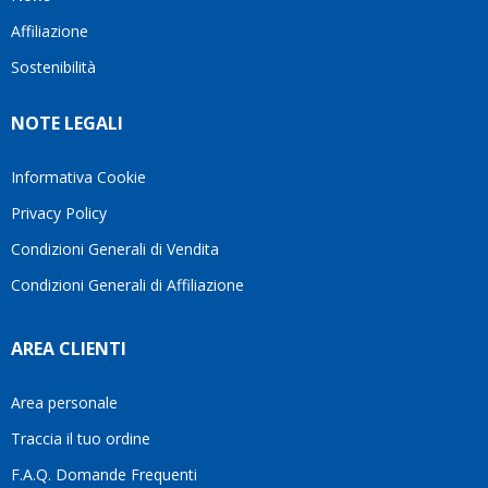
questo
questi
cliente.In
Affiliazione
bellissimo
dettagli
un
sito su
è
periodo
Sostenibilità
internet
molto
in cui
Ve lo
rigido.
l’assistenza
NOTE LEGALI
consiglio
Fidatevi,
viene
♥️
se
spesso
avete
trascurata,
Informativa Cookie
bisogno
trovare
Privacy Policy
siete in
persone
ottime
che si
Condizioni Generali di Vendita
mani.
prendono
Condizioni Generali di Affiliazione
il
tempo
di
AREA CLIENTI
aiutarti
fa
davvero
Area personale
la
Traccia il tuo ordine
differenza.Per
questo
F.A.Q. Domande Frequenti