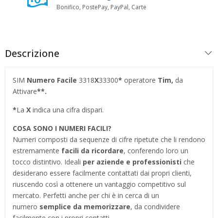
Bonifico, PostePay, PayPal, Carte
Descrizione
SIM
Numero Facile
3318
X
33300
*
operatore
Tim,
da
Attivare
**.
*
La
X
indica una cifra dispari.
COSA SONO I NUMERI FACILI?
Numeri composti da sequenze di cifre ripetute che li rendono
estremamente
facili da ricordare
, conferendo loro un
tocco distintivo. Ideali
per aziende e professionisti
che
desiderano essere facilmente contattati dai propri clienti,
riuscendo così a ottenere un vantaggio competitivo sul
mercato. Perfetti anche per chi è in cerca di un
numero
semplice da memorizzare
, da condividere
facilmente con i propri contatti.