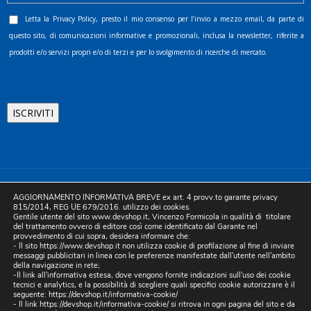
Letta la
Privacy Policy
, presto il mio consenso per l’invio a mezzo email, da parte di
questo sito, di comunicazioni informative e promozionali, inclusa la newsletter, riferite a
prodotti e/o servizi propri e/o di terzi e per lo svolgimento di ricerche di mercato.
©2025 D.& V. International srl | Sede Legale: Via Libertà, 225 -
AGGIORNAMENTO INFORMATIVA BREVE ex art. 4 provv.to garante privacy
80055 Portici (NA). pec: devinternational@pec.it P.IVA
815/2014, REG UE 679/2016. utilizzo dei cookies.
Gentile utente del sito www.devshop.it, Vincenzo Formicola in qualità di titolare
05754741212 | REA NA-773826 | Capitale sociale 10.000 euro i.v.
del trattamento ovvero di editore così come identificato dal Garante nel
provvedimento di cui sopra, desidera informare che:
| Developed by Digital & Viral
- Il sito https://www.devshop.it non utilizza cookie di profilazione al fine di inviare
messaggi pubblicitari in linea con le preferenze manifestate dall'utente nell'ambito
della navigazione in rete;
-Il link all'informativa estesa, dove vengono fornite indicazioni sull'uso dei cookie
tecnici e analytics, e la possibilità di scegliere quali specifici cookie autorizzare è il
seguente:
https://devshop.it/informativa-cookie/
- Il link
https://devshop.it/informativa-cookie/
si ritrova in ogni pagina del sito e da