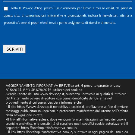
Letta la
Privacy Policy
, presto il mio consenso per l’invio a mezzo email, da parte di
questo sito, di comunicazioni informative e promozionali, inclusa la newsletter, riferite a
prodotti e/o servizi propri e/o di terzi e per lo svolgimento di ricerche di mercato.
©2025 D.& V. International srl | Sede Legale: Via Libertà, 225 -
AGGIORNAMENTO INFORMATIVA BREVE ex art. 4 provv.to garante privacy
80055 Portici (NA). pec: devinternational@pec.it P.IVA
815/2014, REG UE 679/2016. utilizzo dei cookies.
Gentile utente del sito www.devshop.it, Vincenzo Formicola in qualità di titolare
05754741212 | REA NA-773826 | Capitale sociale 10.000 euro i.v.
del trattamento ovvero di editore così come identificato dal Garante nel
provvedimento di cui sopra, desidera informare che:
| Developed by Digital & Viral
- Il sito https://www.devshop.it non utilizza cookie di profilazione al fine di inviare
messaggi pubblicitari in linea con le preferenze manifestate dall'utente nell'ambito
della navigazione in rete;
-Il link all'informativa estesa, dove vengono fornite indicazioni sull'uso dei cookie
tecnici e analytics, e la possibilità di scegliere quali specifici cookie autorizzare è il
seguente:
https://devshop.it/informativa-cookie/
- Il link
https://devshop.it/informativa-cookie/
si ritrova in ogni pagina del sito e da