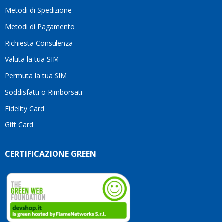
moti
Metodi di Spedizione
li
consi
Metodi di Pagamento
senz
Richiesta Consulenza
alcun
esita
Valuta la tua SIM
Compl
per la
Permuta la tua SIM
seriet
Soddisfatti o Rimborsati
la
comp
Fidelity Card
e,
Gift Card
sopra
per
l’atte
CERTIFICAZIONE GREEN
che
dedic
ai
vostri
clienti
Conti
così!