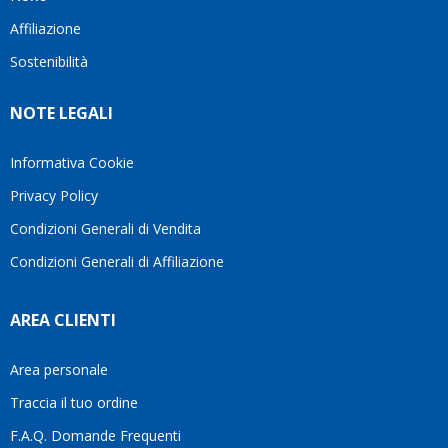
questo
questi
client
Affiliazione
bellissimo
dettagli
un
sito su
è
perio
Sostenibilità
internet
molto
in cui
Ve lo
rigido.
l’assi
NOTE LEGALI
consiglio
Fidatevi,
viene
♥️
se
spes
avete
trasc
Informativa Cookie
bisogno
trova
Privacy Policy
siete in
pers
ottime
che si
Condizioni Generali di Vendita
mani.
pren
Condizioni Generali di Affiliazione
il
temp
di
AREA CLIENTI
aiutar
fa
davve
Area personale
la
Traccia il tuo ordine
diffe
quest
F.A.Q. Domande Frequenti