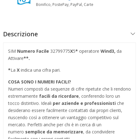
Bonifico, PostePay, PayPal, Carte
Descrizione
SIM
Numero Facile
32799775
X
5
*
operatore
Wind3,
da
Attivare
**.
*
La
X
indica una cifra pari.
COSA SONO I NUMERI FACILI?
Numeri composti da sequenze di cifre ripetute che li rendono
estremamente
facili da ricordare
, conferendo loro un
tocco distintivo. Ideali
per aziende e professionisti
che
desiderano essere facilmente contattati dai propri clienti,
riuscendo così a ottenere un vantaggio competitivo sul
mercato. Perfetti anche per chi è in cerca di un
numero
semplice da memorizzare
, da condividere
facilmente con i propri contatti.