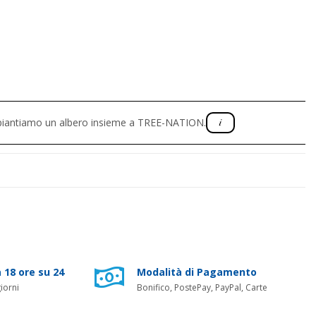
, piantiamo un albero insieme a TREE-NATION.
 18 ore su 24
Modalità di Pagamento
iorni
Bonifico, PostePay, PayPal, Carte