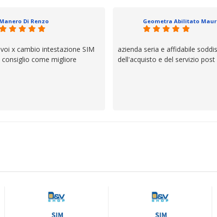
io e ve lo dice un milanese che si
ttagli è molto rigido. Fidatevi,
Manero Di Renzo
 bisogno siete in ottime mani.
 voi x cambio intestazione SIM
azienda seria e affidabile soddi
lo consiglio come migliore
dell'acquisto e del servizio post