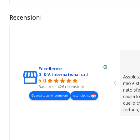
Recensioni
Eccellente
D. & V. International s.r.l.
Assoluta
5.0
mio è st
Basato su 426 recensioni
nato sfo
Guarda tutte le recensioni
recensisci su
causa lo
quello c
fortuna,
presenza
lasciano
cose. Be
trovato,