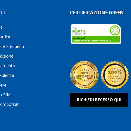
TI
CERTIFICAZIONE GREEN
le
 ordine
de Frequenti
dizione
gamento
sulenza
 SIM
ua SIM
RICHIEDI RECESSO QUI
 Rimborsati