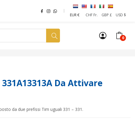
EUR €
CHF Fr.
GBP £
USD $
0
a tua SIM
News
Affiliazione
Sostenibilità
 331A13313A Da Attivare
posto da due prefissi Tim uguali 331 – 331.