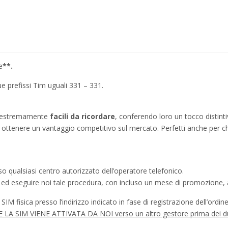
e
**.
e prefissi Tim uguali 331 – 331.
no estremamente
facili da ricordare
, conferendo loro un tocco distinti
ì a ottenere un vantaggio competitivo sul mercato. Perfetti anche per c
o qualsiasi centro autorizzato dell’operatore telefonico.
a ed eseguire noi tale procedura, con incluso un mese di promozione, a
IM fisica presso l’indirizzo indicato in fase di registrazione dell’ordine
à SE LA SIM VIENE ATTIVATA DA NOI verso un altro gestore prima dei d