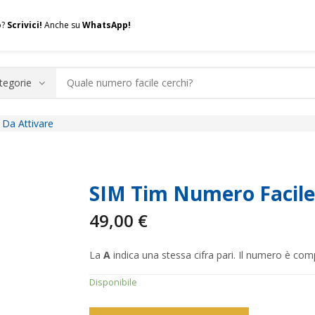
o?
Scrivici!
Anche su
WhatsApp!
Da Attivare
.A.Q.
Contatti
Consulenza
Valuta la tua SIM
Permuta l
SIM Tim Numero Facile
49,00
€
La
A
indica una stessa cifra pari. Il numero è com
Disponibile