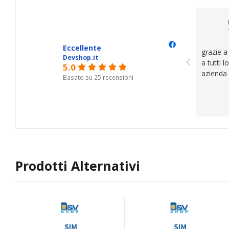
il serviz
questi de
se avete
Eccellente
grazie a
Devshop.it
a tutti 
5.0
azienda
Basato su 25 recensioni
Prodotti Alternativi