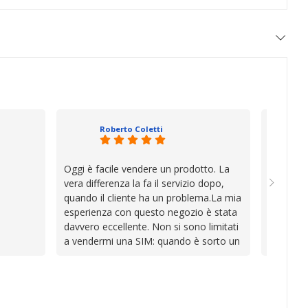
Roberto Coletti
Oggi è facile vendere un prodotto. La
Ho acqui
vera differenza la fa il servizio dopo,
sono rim
quando il cliente ha un problema.La mia
Venditore
esperienza con questo negozio è stata
professi
davvero eccellente. Non si sono limitati
chiara. 
a vendermi una SIM: quando è sorto un
conforme
inconveniente per colpa mia si sono
chi cerca
impegnati con grande disponibilità,
affidabile
professionalità e pazienza per trovare la
soluzione, dimostrando di avere