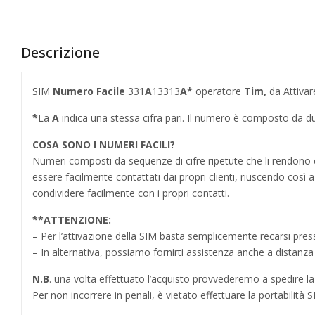
Descrizione
SIM
Numero Facile
331
A
13313
A
*
operatore
Tim,
da Attivar
*
La
A
indica una stessa cifra pari. Il numero è composto da du
COSA SONO I NUMERI FACILI?
Numeri composti da sequenze di cifre ripetute che li rendo
essere facilmente contattati dai propri clienti, riuscendo cos
condividere facilmente con i propri contatti.
**
ATTENZIONE:
– Per l’attivazione della SIM basta semplicemente recarsi press
– In alternativa, possiamo fornirti assistenza anche a distanz
N.B
. una volta effettuato l’acquisto provvederemo a spedire la S
Per non incorrere in penali,
è vietato effettuare la portabilit