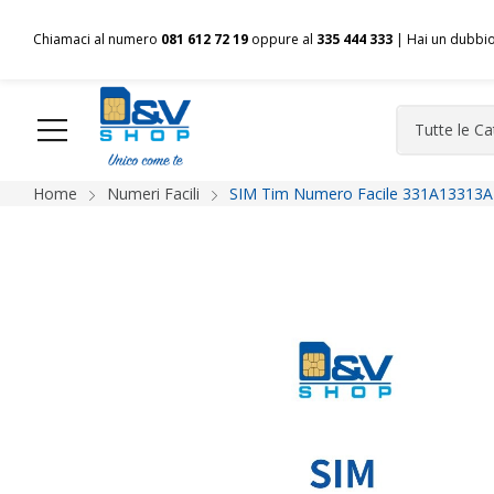
Chiamaci al numero
081 612 72 19
oppure al
335 444 333
| Hai un dubbi
Home
Numeri Facili
SIM Tim Numero Facile 331A13313A 
HOME
Chi siamo
Shop
Spedizioni
Pagamenti
F