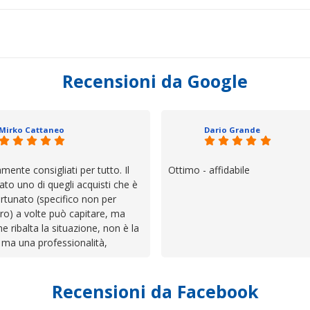
Recensioni da Google
Mirko Cattaneo
Dario Grande
mente consigliati per tutto. Il
Ottimo - affidabile
ato uno di quegli acquisti che è
rtunato (specifico non per
ro) a volte può capitare, ma
he ribalta la situazione, non è la
 ma una professionalità,
 e assistenza che non ti
 da solo a sistemare tutte le
Recensioni da Facebook
', io qui è proprio quello che ho
 un atteggiamento che va oltre