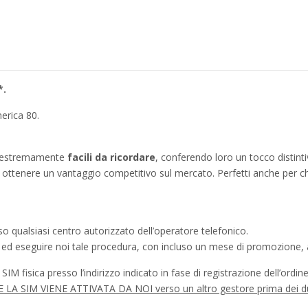
*.
erica 80.
no estremamente
facili da ricordare
, conferendo loro un tocco distinti
ì a ottenere un vantaggio competitivo sul mercato. Perfetti anche per c
o qualsiasi centro autorizzato dell’operatore telefonico.
a ed eseguire noi tale procedura, con incluso un mese di promozione, a
IM fisica presso l’indirizzo indicato in fase di registrazione dell’ordine
à SE LA SIM VIENE ATTIVATA DA NOI verso un altro gestore prima dei d