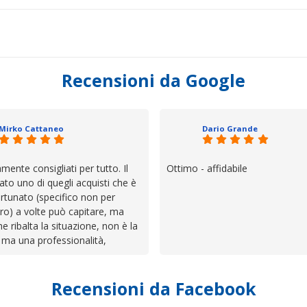
Recensioni da Google
Mirko Cattaneo
Dario Grande
mente consigliati per tutto. Il
Ottimo - affidabile
ato uno di quegli acquisti che è
rtunato (specifico non per
ro) a volte può capitare, ma
he ribalta la situazione, non è la
 ma una professionalità,
 e assistenza che non ti
 da solo a sistemare tutte le
Recensioni da Facebook
', io qui è proprio quello che ho
 un atteggiamento che va oltre