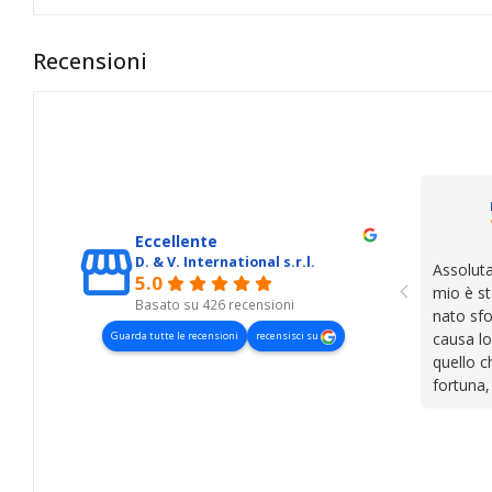
Recensioni
Eccellente
D. & V. International s.r.l.
Assoluta
5.0
mio è st
Basato su 426 recensioni
nato sfo
Guarda tutte le recensioni
recensisci su
causa lo
quello c
fortuna,
presenza
lasciano
cose. Be
trovato,