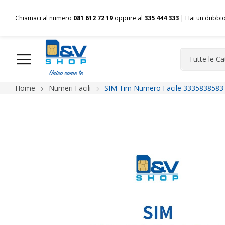
Chiamaci al numero
081 612 72 19
oppure al
335 444 333
| Hai un dubbi
Home
Numeri Facili
SIM Tim Numero Facile 3335838583 
HOME
Chi siamo
Shop
Spedizioni
Pagamenti
F