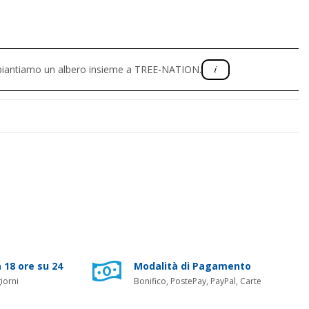
, piantiamo un albero insieme a TREE-NATION.
 18 ore su 24
Modalità di Pagamento
iorni
Bonifico, PostePay, PayPal, Carte