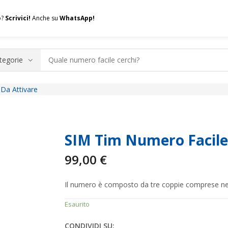
o?
Scrivici!
Anche su
WhatsApp!
Da Attivare
.A.Q.
Contatti
Consulenza
Valuta la tua SIM
Permuta l
SIM Tim Numero Facile
99,00
€
Il numero è composto da tre coppie comprese nel
Esaurito
CONDIVIDI SU: