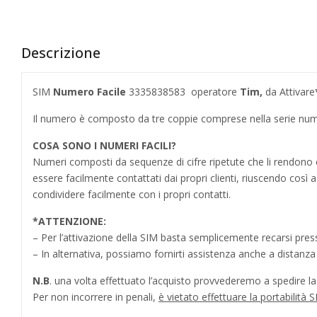
Descrizione
SIM
Numero Facile
3335838583
operatore
Tim,
da Attivare
Il numero è composto da tre coppie comprese nella serie num
COSA SONO I NUMERI FACILI?
Numeri composti da sequenze di cifre ripetute che li rendo
essere facilmente contattati dai propri clienti, riuscendo cos
condividere facilmente con i propri contatti.
*
ATTENZIONE:
– Per l’attivazione della SIM basta semplicemente recarsi press
– In alternativa, possiamo fornirti assistenza anche a distanz
N.B
. una volta effettuato l’acquisto provvederemo a spedire la S
Per non incorrere in penali,
è vietato effettuare la portabilit