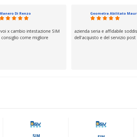
io e ve lo dice un milanese che si
ttagli è molto rigido. Fidatevi,
Manero Di Renzo
 bisogno siete in ottime mani.
 voi x cambio intestazione SIM
azienda seria e affidabile soddi
lo consiglio come migliore
dell'acquisto e del servizio post