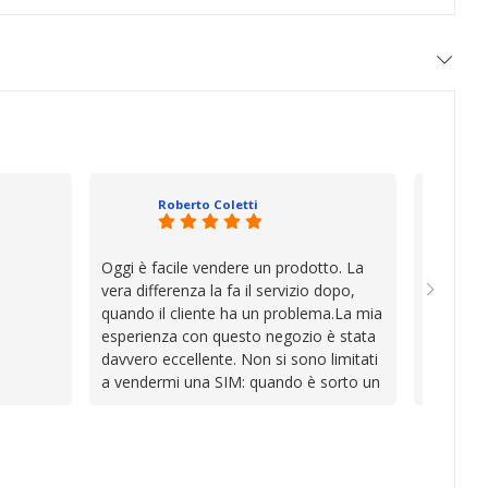
Roberto Coletti
Oggi è facile vendere un prodotto. La
Ho acqui
vera differenza la fa il servizio dopo,
sono rim
quando il cliente ha un problema.La mia
Venditore
esperienza con questo negozio è stata
professi
davvero eccellente. Non si sono limitati
chiara. 
a vendermi una SIM: quando è sorto un
conforme
inconveniente per colpa mia si sono
chi cerca
impegnati con grande disponibilità,
affidabile
professionalità e pazienza per trovare la
soluzione, dimostrando di avere