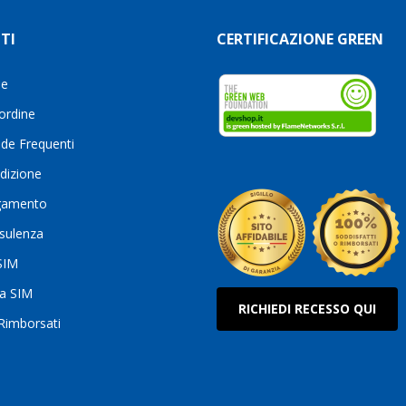
TI
CERTIFICAZIONE GREEN
le
 ordine
de Frequenti
dizione
gamento
sulenza
 SIM
ua SIM
RICHIEDI RECESSO QUI
 Rimborsati