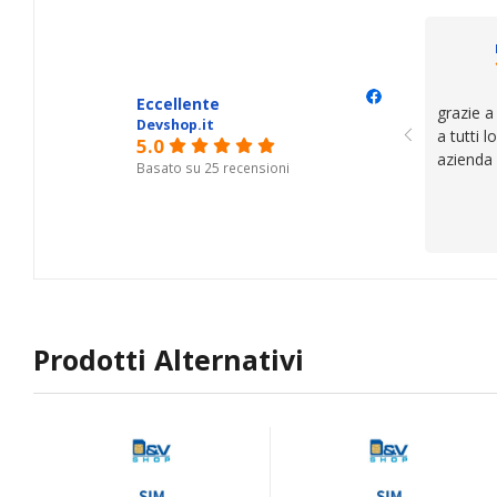
il serviz
questi de
se avete
Eccellente
grazie a
Devshop.it
a tutti 
5.0
azienda
Basato su 25 recensioni
Prodotti Alternativi