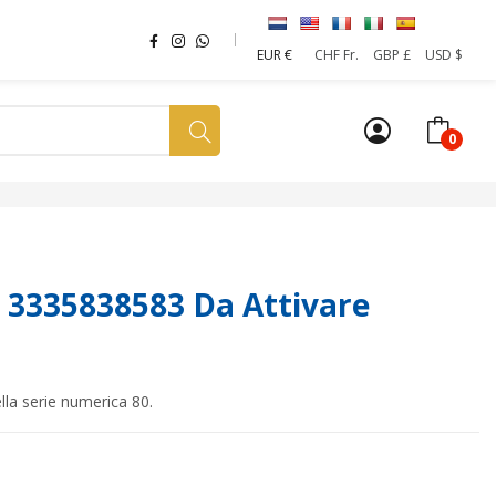
EUR €
CHF Fr.
GBP £
USD $
0
a tua SIM
News
Affiliazione
Sostenibilità
 3335838583 Da Attivare
la serie numerica 80.