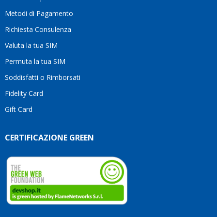
li
consi
Metodi di Pagamento
senz
Richiesta Consulenza
alcun
esita
Valuta la tua SIM
Compl
per la
Permuta la tua SIM
seriet
Soddisfatti o Rimborsati
la
comp
Fidelity Card
e,
Gift Card
sopra
per
l’atte
CERTIFICAZIONE GREEN
che
dedic
ai
vostri
clienti
Conti
così!
Robe