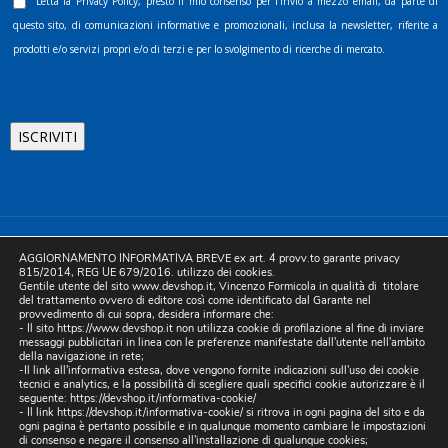
Letta la
Privacy Policy
, presto il mio consenso per l’invio a mezzo email, da parte di
questo sito, di comunicazioni informative e promozionali, inclusa la newsletter, riferite a
prodotti e/o servizi propri e/o di terzi e per lo svolgimento di ricerche di mercato.
©2025 D.& V. International srl | Sede Legale: Via Libertà, 225 -
AGGIORNAMENTO INFORMATIVA BREVE ex art. 4 provv.to garante privacy
80055 Portici (NA). pec: devinternational@pec.it P.IVA
815/2014, REG UE 679/2016. utilizzo dei cookies.
Gentile utente del sito www.devshop.it, Vincenzo Formicola in qualità di titolare
05754741212 | REA NA-773826 | Capitale sociale 10.000 euro i.v.
del trattamento ovvero di editore così come identificato dal Garante nel
provvedimento di cui sopra, desidera informare che:
| Developed by Digital & Viral
- Il sito https://www.devshop.it non utilizza cookie di profilazione al fine di inviare
messaggi pubblicitari in linea con le preferenze manifestate dall'utente nell'ambito
della navigazione in rete;
-Il link all'informativa estesa, dove vengono fornite indicazioni sull'uso dei cookie
tecnici e analytics, e la possibilità di scegliere quali specifici cookie autorizzare è il
seguente:
https://devshop.it/informativa-cookie/
- Il link
https://devshop.it/informativa-cookie/
si ritrova in ogni pagina del sito e da
ogni pagina è pertanto possibile e in qualunque momento cambiare le impostazioni
di consenso e negare il consenso all'installazione di qualunque cookies;