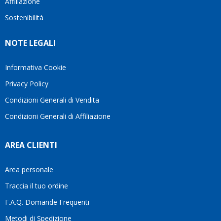
Affiliazione
bellissimo
dettagli
un
sito su
è
perio
Sostenibilità
internet
molto
in cui
Ve lo
rigido.
l’assi
NOTE LEGALI
consiglio
Fidatevi,
viene
♥️
se
spes
avete
trasc
Informativa Cookie
bisogno
trova
Privacy Policy
siete in
pers
ottime
che si
Condizioni Generali di Vendita
mani.
pren
Condizioni Generali di Affiliazione
il
temp
di
AREA CLIENTI
aiutar
fa
davve
Area personale
la
Traccia il tuo ordine
diffe
quest
F.A.Q. Domande Frequenti
moti
Metodi di Spedizione