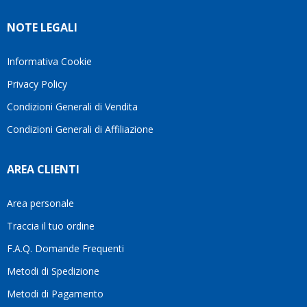
molto
in cui
Ve lo
rigido.
l’assistenza
NOTE LEGALI
consiglio
Fidatevi,
viene
♥️
se
spesso
avete
trascurata,
Informativa Cookie
bisogno
trovare
Privacy Policy
siete in
persone
ottime
che si
Condizioni Generali di Vendita
mani.
prendono
Condizioni Generali di Affiliazione
il
tempo
di
AREA CLIENTI
aiutarti
fa
davvero
Area personale
la
Traccia il tuo ordine
differenza.Per
questo
F.A.Q. Domande Frequenti
motivo
Metodi di Spedizione
li
consiglio
Metodi di Pagamento
senza