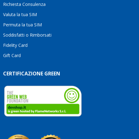
Richiesta Consulenza
alcuna
esitazione.
Valuta la tua SIM
Complimenti
per la
Permuta la tua SIM
serietà,
Soddisfatti o Rimborsati
la
competenza
Fidelity Card
e,
Gift Card
soprattutto,
per
l’attenzione
CERTIFICAZIONE GREEN
che
dedicate
ai
vostri
clienti.
Continuate
così!
Roberto
Olanda