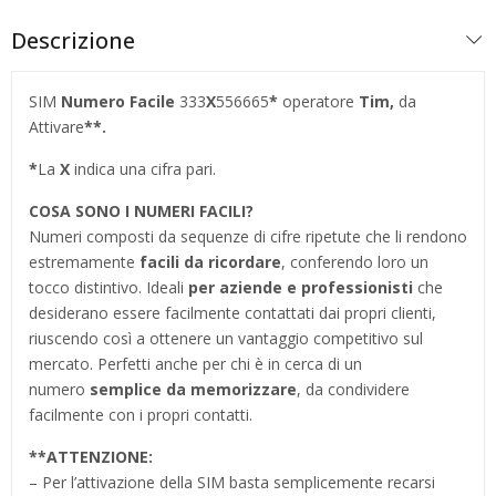
Descrizione
SIM
Numero Facile
333
X
556665
*
operatore
Tim,
da
Attivare
**.
*
La
X
indica una cifra pari.
COSA SONO I NUMERI FACILI?
Numeri composti da sequenze di cifre ripetute che li rendono
estremamente
facili da ricordare
, conferendo loro un
tocco distintivo. Ideali
per aziende e professionisti
che
desiderano essere facilmente contattati dai propri clienti,
riuscendo così a ottenere un vantaggio competitivo sul
mercato. Perfetti anche per chi è in cerca di un
numero
semplice da memorizzare
, da condividere
facilmente con i propri contatti.
**
ATTENZIONE:
– Per l’attivazione della SIM basta semplicemente recarsi