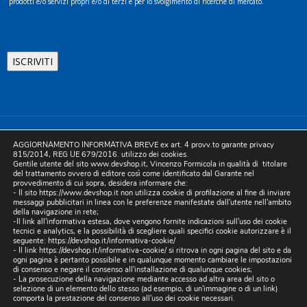
prodotti e/o servizi propri e/o di terzi e per lo svolgimento di ricerche di mercato.
©2025 D.& V. International srl | Sede Legale: Via Libertà, 225 -
AGGIORNAMENTO INFORMATIVA BREVE ex art. 4 provv.to garante privacy
80055 Portici (NA). pec: devinternational@pec.it P.IVA
815/2014, REG UE 679/2016. utilizzo dei cookies.
Gentile utente del sito www.devshop.it, Vincenzo Formicola in qualità di titolare
05754741212 | REA NA-773826 | Capitale sociale 10.000 euro i.v.
del trattamento ovvero di editore così come identificato dal Garante nel
provvedimento di cui sopra, desidera informare che:
| Developed by Digital & Viral
- Il sito https://www.devshop.it non utilizza cookie di profilazione al fine di inviare
messaggi pubblicitari in linea con le preferenze manifestate dall'utente nell'ambito
della navigazione in rete;
-Il link all'informativa estesa, dove vengono fornite indicazioni sull'uso dei cookie
tecnici e analytics, e la possibilità di scegliere quali specifici cookie autorizzare è il
seguente:
https://devshop.it/informativa-cookie/
- Il link
https://devshop.it/informativa-cookie/
si ritrova in ogni pagina del sito e da
ogni pagina è pertanto possibile e in qualunque momento cambiare le impostazioni
di consenso e negare il consenso all'installazione di qualunque cookies;
- La prosecuzione della navigazione mediante accesso ad altra area del sito o
selezione di un elemento dello stesso (ad esempio, di un'immagine o di un link)
comporta la prestazione del consenso all'uso dei cookie necessari.