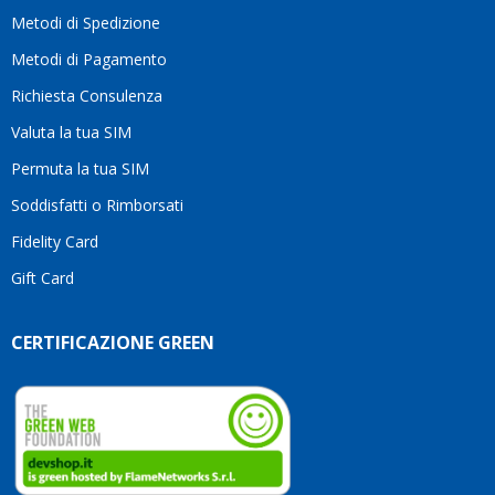
motivo
Metodi di Spedizione
li
consiglio
Metodi di Pagamento
senza
Richiesta Consulenza
alcuna
esitazione.
Valuta la tua SIM
Complimenti
per la
Permuta la tua SIM
serietà,
Soddisfatti o Rimborsati
la
competenza
Fidelity Card
e,
Gift Card
soprattutto,
per
l’attenzione
CERTIFICAZIONE GREEN
che
dedicate
ai
vostri
clienti.
Continuate
così!