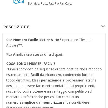
Bonifico, PostePay, PayPal, Carte
Descrizione
SIM
Numero Facile
334144
A
14
A*
operatore
Tim,
da
Attivare
**.
*
La
A
indica una stessa cifra dispari.
COSA SONO I NUMERI FACILI?
Numeri composti da sequenze di cifre ripetute che li rendono
estremamente
facili da ricordare
, conferendo loro un
tocco distintivo. Ideali
per aziende e professionisti
che
desiderano essere facilmente contattati dai propri clienti,
riuscendo così a ottenere un vantaggio competitivo sul
mercato. Perfetti anche per chi è in cerca di un
numero
semplice da memorizzare
, da condividere
facilmente con i propri contatti.