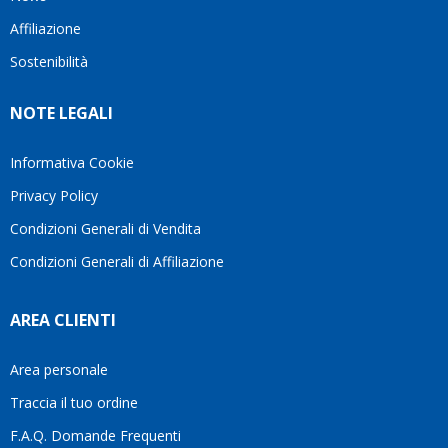
questo
questi
cliente.In
Affiliazione
bellissimo
dettagli
un
sito su
è
periodo
Sostenibilità
internet
molto
in cui
Ve lo
rigido.
l’assistenza
NOTE LEGALI
consiglio
Fidatevi,
viene
♥️
se
spesso
avete
trascurata,
Informativa Cookie
bisogno
trovare
Privacy Policy
siete in
persone
ottime
che si
Condizioni Generali di Vendita
mani.
prendono
Condizioni Generali di Affiliazione
il
tempo
di
AREA CLIENTI
aiutarti
fa
davvero
Area personale
la
Traccia il tuo ordine
differenza.Per
questo
F.A.Q. Domande Frequenti