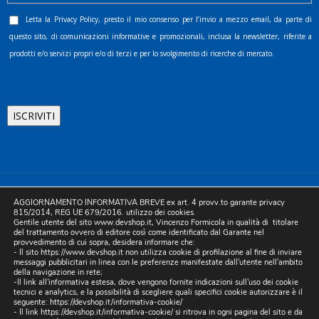
Letta la
Privacy Policy
, presto il mio consenso per l’invio a mezzo email, da parte di
questo sito, di comunicazioni informative e promozionali, inclusa la newsletter, riferite a
prodotti e/o servizi propri e/o di terzi e per lo svolgimento di ricerche di mercato.
©2025 D.& V. International srl | Sede Legale: Via Libertà, 225 -
AGGIORNAMENTO INFORMATIVA BREVE ex art. 4 provv.to garante privacy
80055 Portici (NA). pec: devinternational@pec.it P.IVA
815/2014, REG UE 679/2016. utilizzo dei cookies.
Gentile utente del sito www.devshop.it, Vincenzo Formicola in qualità di titolare
05754741212 | REA NA-773826 | Capitale sociale 10.000 euro i.v.
del trattamento ovvero di editore così come identificato dal Garante nel
provvedimento di cui sopra, desidera informare che:
| Developed by Digital & Viral
- Il sito https://www.devshop.it non utilizza cookie di profilazione al fine di inviare
messaggi pubblicitari in linea con le preferenze manifestate dall'utente nell'ambito
della navigazione in rete;
-Il link all'informativa estesa, dove vengono fornite indicazioni sull'uso dei cookie
tecnici e analytics, e la possibilità di scegliere quali specifici cookie autorizzare è il
seguente:
https://devshop.it/informativa-cookie/
- Il link
https://devshop.it/informativa-cookie/
si ritrova in ogni pagina del sito e da