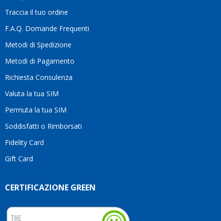
la
Traccia il tuo ordine
differenza.Per
questo
F.A.Q. Domande Frequenti
motivo
Metodi di Spedizione
li
consiglio
Metodi di Pagamento
senza
Richiesta Consulenza
alcuna
esitazione.
Valuta la tua SIM
Complimenti
per la
Permuta la tua SIM
serietà,
Soddisfatti o Rimborsati
la
competenza
Fidelity Card
e,
Gift Card
soprattutto,
per
l’attenzione
CERTIFICAZIONE GREEN
che
dedicate
ai