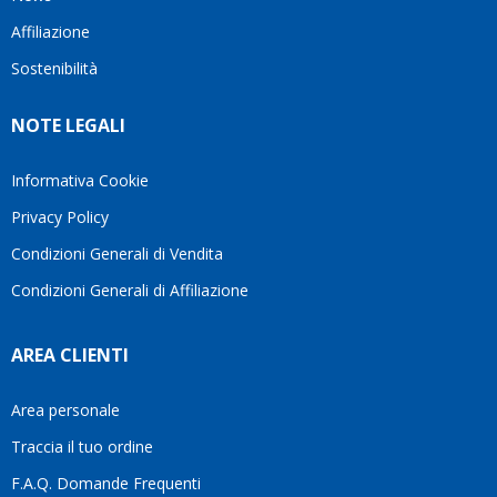
questo
questi
client
Affiliazione
bellissimo
dettagli
un
sito su
è
perio
Sostenibilità
internet
molto
in cui
Ve lo
rigido.
l’assi
NOTE LEGALI
consiglio
Fidatevi,
viene
♥️
se
spes
avete
trasc
Informativa Cookie
bisogno
trova
Privacy Policy
siete in
pers
ottime
che si
Condizioni Generali di Vendita
mani.
pren
Condizioni Generali di Affiliazione
il
temp
di
AREA CLIENTI
aiutar
fa
davve
Area personale
la
Traccia il tuo ordine
diffe
quest
F.A.Q. Domande Frequenti