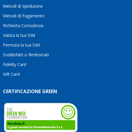
moti
Metodi di Spedizione
li
consi
Metodi di Pagamento
senz
Richiesta Consulenza
alcun
esita
Valuta la tua SIM
Compl
per la
Permuta la tua SIM
seriet
Soddisfatti o Rimborsati
la
comp
Fidelity Card
e,
Gift Card
sopra
per
l’atte
CERTIFICAZIONE GREEN
che
dedic
ai
vostri
clienti
Conti
così!