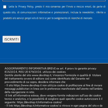
Letta la
Privacy Policy
, presto il mio consenso per l’invio a mezzo email, da parte di
questo sito, di comunicazioni informative e promozionali, inclusa la newsletter, riferite a
prodotti e/o servizi propri e/o di terzi e per lo svolgimento di ricerche di mercato.
©2025 D.& V. International srl | Sede Legale: Via Libertà, 225 -
AGGIORNAMENTO INFORMATIVA BREVE ex art. 4 provv.to garante privacy
80055 Portici (NA). pec: devinternational@pec.it P.IVA
815/2014, REG UE 679/2016. utilizzo dei cookies.
Gentile utente del sito www.devshop.it, Vincenzo Formicola in qualità di titolare
05754741212 | REA NA-773826 | Capitale sociale 10.000 euro i.v.
del trattamento ovvero di editore così come identificato dal Garante nel
provvedimento di cui sopra, desidera informare che:
| Developed by Digital & Viral
- Il sito https://www.devshop.it non utilizza cookie di profilazione al fine di inviare
messaggi pubblicitari in linea con le preferenze manifestate dall'utente nell'ambito
della navigazione in rete;
-Il link all'informativa estesa, dove vengono fornite indicazioni sull'uso dei cookie
tecnici e analytics, e la possibilità di scegliere quali specifici cookie autorizzare è il
seguente:
https://devshop.it/informativa-cookie/
- Il link
https://devshop.it/informativa-cookie/
si ritrova in ogni pagina del sito e da