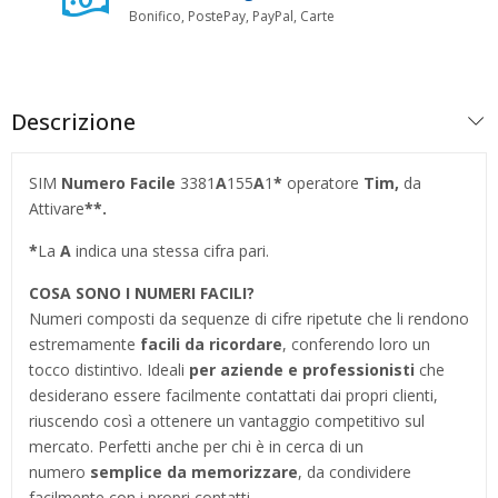
Bonifico, PostePay, PayPal, Carte
Descrizione
SIM
Numero Facile
3381
A
155
A
1
*
operatore
Tim,
da
Attivare
**.
*
La
A
indica una stessa cifra pari.
COSA SONO I NUMERI FACILI?
Numeri composti da sequenze di cifre ripetute che li rendono
estremamente
facili da ricordare
, conferendo loro un
tocco distintivo. Ideali
per aziende e professionisti
che
desiderano essere facilmente contattati dai propri clienti,
riuscendo così a ottenere un vantaggio competitivo sul
mercato. Perfetti anche per chi è in cerca di un
numero
semplice da memorizzare
, da condividere
facilmente con i propri contatti.