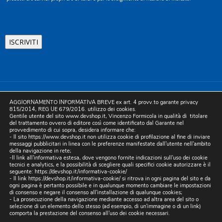
©2025 D.& V. International srl | Sede Legale: Via Libertà, 225 -
AGGIORNAMENTO INFORMATIVA BREVE ex art. 4 provv.to garante privacy
80055 Portici (NA). pec: devinternational@pec.it P.IVA
815/2014, REG UE 679/2016. utilizzo dei cookies.
Gentile utente del sito www.devshop.it, Vincenzo Formicola in qualità di titolare
05754741212 | REA NA-773826 | Capitale sociale 10.000 euro i.v.
del trattamento ovvero di editore così come identificato dal Garante nel
provvedimento di cui sopra, desidera informare che:
| Developed by Digital & Viral
- Il sito https://www.devshop.it non utilizza cookie di profilazione al fine di inviare
messaggi pubblicitari in linea con le preferenze manifestate dall'utente nell'ambito
della navigazione in rete;
-Il link all'informativa estesa, dove vengono fornite indicazioni sull'uso dei cookie
tecnici e analytics, e la possibilità di scegliere quali specifici cookie autorizzare è il
seguente:
https://devshop.it/informativa-cookie/
- Il link
https://devshop.it/informativa-cookie/
si ritrova in ogni pagina del sito e da
ogni pagina è pertanto possibile e in qualunque momento cambiare le impostazioni
di consenso e negare il consenso all'installazione di qualunque cookies;
- La prosecuzione della navigazione mediante accesso ad altra area del sito o
selezione di un elemento dello stesso (ad esempio, di un'immagine o di un link)
comporta la prestazione del consenso all'uso dei cookie necessari.