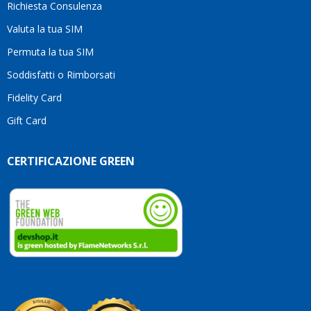
Richiesta Consulenza
alcun
esita
Valuta la tua SIM
Compl
per la
Permuta la tua SIM
seriet
Soddisfatti o Rimborsati
la
comp
Fidelity Card
e,
Gift Card
sopra
per
l’atte
CERTIFICAZIONE GREEN
che
dedic
ai
vostri
clienti
Conti
così!
Robe
Olan