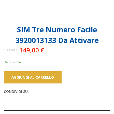
SIM Tre Numero Facile
3920013133 Da Attivare
149,00
€
199,00
€
Il
Il
prezzo
prezzo
Disponibile
originale
attuale
era:
è:
199,00 €.
149,00 €.
AGGIUNGI AL CARRELLO
CONDIVIDI SU: