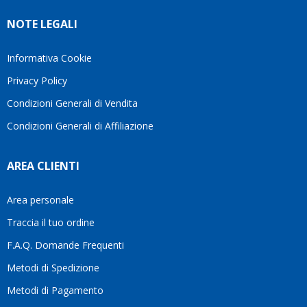
Ve lo
rigido.
l’assi
NOTE LEGALI
consiglio
Fidatevi,
viene
♥️
se
spes
avete
trasc
Informativa Cookie
bisogno
trova
Privacy Policy
siete in
pers
ottime
che si
Condizioni Generali di Vendita
mani.
pren
Condizioni Generali di Affiliazione
il
temp
di
AREA CLIENTI
aiutar
fa
davve
Area personale
la
Traccia il tuo ordine
diffe
quest
F.A.Q. Domande Frequenti
moti
Metodi di Spedizione
li
consi
Metodi di Pagamento
senz