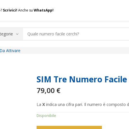
o?
Scrivici!
Anche su
WhatsApp!
Da Attivare
.A.Q.
Contatti
Consulenza
Valuta la tua SIM
Permuta l
SIM Tre Numero Facile
79,00
€
La
X
indica una cifra pari. Il numero è composto 
Disponibile