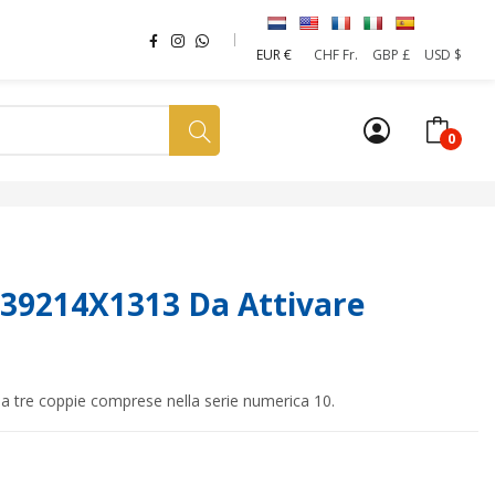
EUR €
CHF Fr.
GBP £
USD $
0
a tua SIM
News
Affiliazione
Sostenibilità
 39214X1313 Da Attivare
da tre coppie comprese nella serie numerica 10.