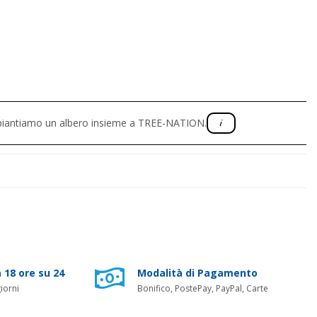
, piantiamo un albero insieme a TREE-NATION.
 18 ore su 24
Modalità di Pagamento
iorni
Bonifico, PostePay, PayPal, Carte