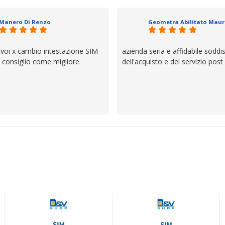
io e ve lo dice un milanese che si
ttagli è molto rigido. Fidatevi,
Manero Di Renzo
 bisogno siete in ottime mani.
 voi x cambio intestazione SIM
azienda seria e affidabile soddi
lo consiglio come migliore
dell'acquisto e del servizio post