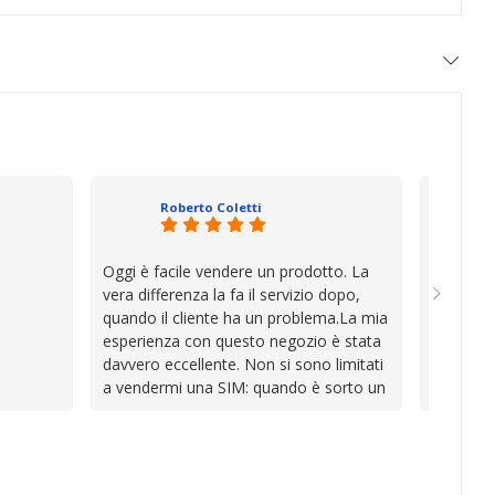
Roberto Coletti
Oggi è facile vendere un prodotto. La
Ho acqui
vera differenza la fa il servizio dopo,
sono rim
quando il cliente ha un problema.La mia
Venditore
esperienza con questo negozio è stata
professi
davvero eccellente. Non si sono limitati
chiara. 
a vendermi una SIM: quando è sorto un
conforme
inconveniente per colpa mia si sono
chi cerca
impegnati con grande disponibilità,
affidabile
professionalità e pazienza per trovare la
soluzione, dimostrando di avere