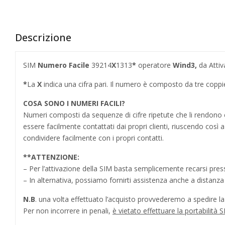
Descrizione
SIM
Numero Facile
39214
X
1313
*
operatore
Wind3,
da Attiv
*
La
X
indica una cifra pari. Il numero è composto da tre copp
COSA SONO I NUMERI FACILI?
Numeri composti da sequenze di cifre ripetute che li rendo
essere facilmente contattati dai propri clienti, riuscendo cos
condividere facilmente con i propri contatti.
**
ATTENZIONE:
– Per l’attivazione della SIM basta semplicemente recarsi press
– In alternativa, possiamo fornirti assistenza anche a distanz
N.B
. una volta effettuato l’acquisto provvederemo a spedire la S
Per non incorrere in penali,
è vietato effettuare la portabilit