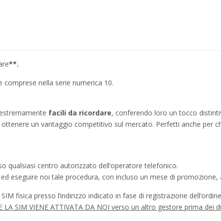
are
**.
ie comprese nella serie numerica 10.
no estremamente
facili da ricordare
, conferendo loro un tocco distinti
ì a ottenere un vantaggio competitivo sul mercato. Perfetti anche per c
o qualsiasi centro autorizzato dell’operatore telefonico.
a ed eseguire noi tale procedura, con incluso un mese di promozione, a
IM fisica presso l’indirizzo indicato in fase di registrazione dell’ordine
à SE LA SIM VIENE ATTIVATA DA NOI verso un altro gestore prima dei d