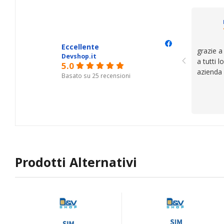
il serviz
questi de
se avete
Eccellente
grazie a
Devshop.it
a tutti 
5.0
azienda
Basato su 25 recensioni
Prodotti Alternativi