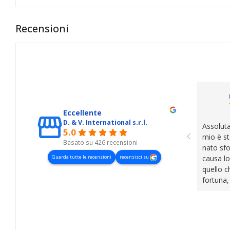
Recensioni
Eccellente
D. & V. International s.r.l.
Assoluta
5.0
mio è st
Basato su 426 recensioni
nato sfo
Guarda tutte le recensioni
recensisci su
causa lo
quello c
fortuna,
presenza
lasciano
cose. Be
trovato,