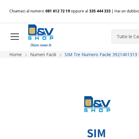
Chiamaci al numero
081 612 72 19
oppure al
335 444 333
| Hai un dubbi
Home
Numeri Facili
SIM Tre Numero Facile 39214X1313 
HOME
Chi siamo
Shop
Spedizioni
Pagamenti
F