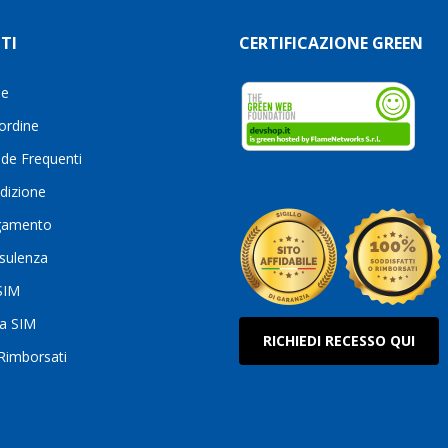
TI
CERTIFICAZIONE GREEN
le
 ordine
de Frequenti
dizione
gamento
sulenza
 SIM
ua SIM
RICHIEDI RECESSO QUI
 Rimborsati