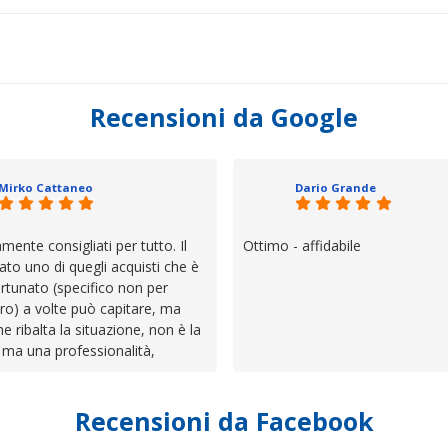
Recensioni da Google
Mirko Cattaneo
Dario Grande
mente consigliati per tutto. Il
Ottimo - affidabile
ato uno di quegli acquisti che è
rtunato (specifico non per
ro) a volte può capitare, ma
he ribalta la situazione, non è la
 ma una professionalità,
 e assistenza che non ti
 da solo a sistemare tutte le
Recensioni da Facebook
', io qui è proprio quello che ho
 un atteggiamento che va oltre