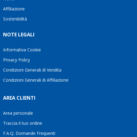
questo
questi
client
Affiliazione
bellissimo
dettagli
un
sito su
è
perio
Sostenibilità
internet
molto
in cui
Ve lo
rigido.
l’assi
NOTE LEGALI
consiglio
Fidatevi,
viene
♥️
se
spes
avete
trasc
Informativa Cookie
bisogno
trova
Privacy Policy
siete in
pers
ottime
che si
Condizioni Generali di Vendita
mani.
pren
Condizioni Generali di Affiliazione
il
temp
di
AREA CLIENTI
aiutar
fa
davve
Area personale
la
Traccia il tuo ordine
diffe
quest
F.A.Q. Domande Frequenti