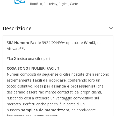
Bonifico, PostePay, PayPal, Carte
Descrizione
SIM
Numero Facile
39244
X
4499
*
operatore
Wind3
,
da
Attivare
**.
*
La
X
indica una cifra pari.
COSA SONO I NUMERI FACILI?
Numeri composti da sequenze di cifre ripetute che li rendono
estremamente
facili da ricordare
, conferendo loro un
tocco distintivo. Ideali
per aziende e professionisti
che
desiderano essere facilmente contattati dai propri clienti,
riuscendo così a ottenere un vantaggio competitivo sul
mercato. Perfetti anche per chi è in cerca di un
numero
semplice da memorizzare
, da condividere
facilmente con i propri contatti.