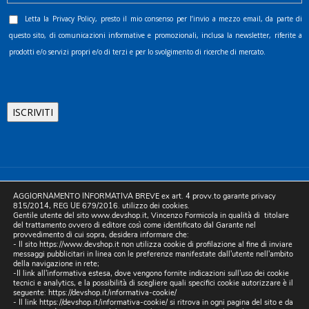
Letta la
Privacy Policy
, presto il mio consenso per l’invio a mezzo email, da parte di
questo sito, di comunicazioni informative e promozionali, inclusa la newsletter, riferite a
prodotti e/o servizi propri e/o di terzi e per lo svolgimento di ricerche di mercato.
©2025 D.& V. International srl | Sede Legale: Via Libertà, 225 -
AGGIORNAMENTO INFORMATIVA BREVE ex art. 4 provv.to garante privacy
80055 Portici (NA). pec: devinternational@pec.it P.IVA
815/2014, REG UE 679/2016. utilizzo dei cookies.
Gentile utente del sito www.devshop.it, Vincenzo Formicola in qualità di titolare
05754741212 | REA NA-773826 | Capitale sociale 10.000 euro i.v.
del trattamento ovvero di editore così come identificato dal Garante nel
provvedimento di cui sopra, desidera informare che:
| Developed by Digital & Viral
- Il sito https://www.devshop.it non utilizza cookie di profilazione al fine di inviare
messaggi pubblicitari in linea con le preferenze manifestate dall'utente nell'ambito
della navigazione in rete;
-Il link all'informativa estesa, dove vengono fornite indicazioni sull'uso dei cookie
tecnici e analytics, e la possibilità di scegliere quali specifici cookie autorizzare è il
seguente:
https://devshop.it/informativa-cookie/
- Il link
https://devshop.it/informativa-cookie/
si ritrova in ogni pagina del sito e da