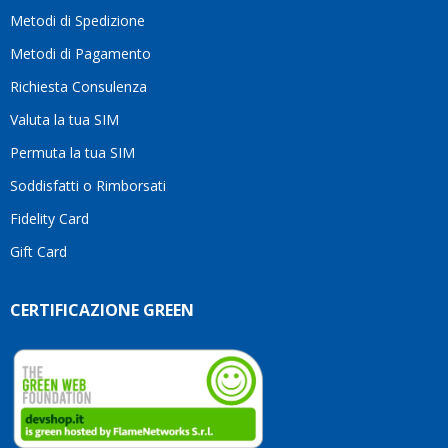
moti
Metodi di Spedizione
li
consi
Metodi di Pagamento
senz
Richiesta Consulenza
alcun
esita
Valuta la tua SIM
Compl
per la
Permuta la tua SIM
seriet
Soddisfatti o Rimborsati
la
comp
Fidelity Card
e,
Gift Card
sopra
per
l’atte
CERTIFICAZIONE GREEN
che
dedic
ai
vostri
clienti
Conti
così!