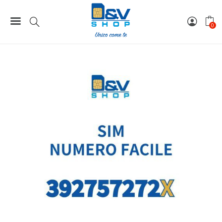
Home
Numeri Facili
SIM Tre Numero Facile 392757272X Da Attivare
0