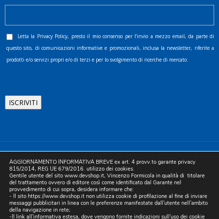
Letta la
Privacy Policy
, presto il mio consenso per l’invio a mezzo email, da parte di
questo sito, di comunicazioni informative e promozionali, inclusa la newsletter, riferite a
prodotti e/o servizi propri e/o di terzi e per lo svolgimento di ricerche di mercato.
©2025 D.& V. International srl | Sede Legale: Via Libertà, 225 -
AGGIORNAMENTO INFORMATIVA BREVE ex art. 4 provv.to garante privacy
80055 Portici (NA). pec: devinternational@pec.it P.IVA
815/2014, REG UE 679/2016. utilizzo dei cookies.
Gentile utente del sito www.devshop.it, Vincenzo Formicola in qualità di titolare
05754741212 | REA NA-773826 | Capitale sociale 10.000 euro i.v.
del trattamento ovvero di editore così come identificato dal Garante nel
provvedimento di cui sopra, desidera informare che:
| Developed by Digital & Viral
- Il sito https://www.devshop.it non utilizza cookie di profilazione al fine di inviare
messaggi pubblicitari in linea con le preferenze manifestate dall'utente nell'ambito
della navigazione in rete;
-Il link all'informativa estesa, dove vengono fornite indicazioni sull'uso dei cookie