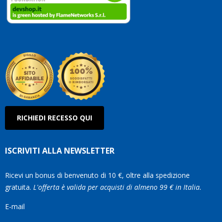
clienti.
Continuate
così!
Roberto
Olanda
RICHIEDI RECESSO QUI
ISCRIVITI ALLA NEWSLETTER
Ricevi un bonus di benvenuto di 10 €, oltre alla spedizione
gratuita.
L'offerta è valida per acquisti di almeno 99 € in Italia.
E-mail