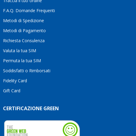
Traccia il tuo ordine
differenza.Per
questo
F.A.Q. Domande Frequenti
motivo
Metodi di Spedizione
li
consiglio
Metodi di Pagamento
senza
Richiesta Consulenza
alcuna
esitazione.
Valuta la tua SIM
Complimenti
per la
Permuta la tua SIM
serietà,
Soddisfatti o Rimborsati
la
competenza
Fidelity Card
e,
Gift Card
soprattutto,
per
l’attenzione
CERTIFICAZIONE GREEN
che
dedicate
ai
vostri