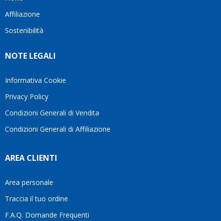
questo
questi
client
Affiliazione
bellissimo
dettagli
un
sito su
è
perio
Sostenibilità
internet
molto
in cui
Ve lo
rigido.
l’assi
NOTE LEGALI
consiglio
Fidatevi,
viene
♥️
se
spes
avete
trasc
Informativa Cookie
bisogno
trova
Privacy Policy
siete in
pers
ottime
che si
Condizioni Generali di Vendita
mani.
pren
Condizioni Generali di Affiliazione
il
temp
di
AREA CLIENTI
aiutar
fa
davve
Area personale
la
Traccia il tuo ordine
diffe
quest
F.A.Q. Domande Frequenti