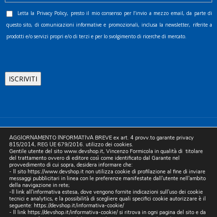
Letta la
Privacy Policy
, presto il mio consenso per l’invio a mezzo email, da parte di
questo sito, di comunicazioni informative e promozionali, inclusa la newsletter, riferite a
prodotti e/o servizi propri e/o di terzi e per lo svolgimento di ricerche di mercato.
©2025 D.& V. International srl | Sede Legale: Via Libertà, 225 -
AGGIORNAMENTO INFORMATIVA BREVE ex art. 4 provv.to garante privacy
80055 Portici (NA). pec: devinternational@pec.it P.IVA
815/2014, REG UE 679/2016. utilizzo dei cookies.
Gentile utente del sito www.devshop.it, Vincenzo Formicola in qualità di titolare
05754741212 | REA NA-773826 | Capitale sociale 10.000 euro i.v.
del trattamento ovvero di editore così come identificato dal Garante nel
provvedimento di cui sopra, desidera informare che:
| Developed by Digital & Viral
- Il sito https://www.devshop.it non utilizza cookie di profilazione al fine di inviare
messaggi pubblicitari in linea con le preferenze manifestate dall'utente nell'ambito
della navigazione in rete;
-Il link all'informativa estesa, dove vengono fornite indicazioni sull'uso dei cookie
tecnici e analytics, e la possibilità di scegliere quali specifici cookie autorizzare è il
seguente:
https://devshop.it/informativa-cookie/
- Il link
https://devshop.it/informativa-cookie/
si ritrova in ogni pagina del sito e da