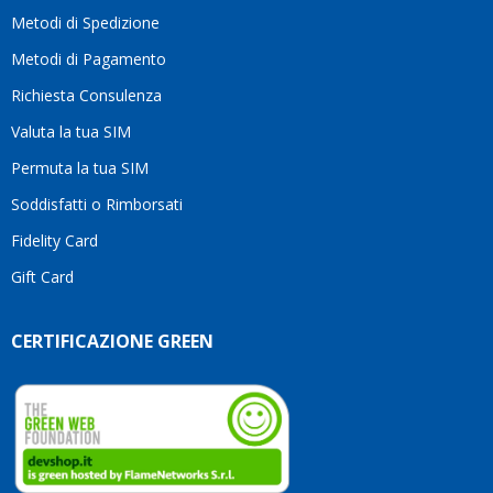
moti
Metodi di Spedizione
li
consi
Metodi di Pagamento
senz
Richiesta Consulenza
alcun
esita
Valuta la tua SIM
Compl
per la
Permuta la tua SIM
seriet
Soddisfatti o Rimborsati
la
comp
Fidelity Card
e,
Gift Card
sopra
per
l’atte
CERTIFICAZIONE GREEN
che
dedic
ai
vostri
clienti
Conti
così!