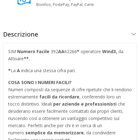
Bonifico, PostePay, PayPal, Carte
Descrizione
SIM
Numero Facile
392
AA
62266
*
operatore
Wind3
,
da
Attivare
**.
*
La
A
indica una stessa cifra pari.
COSA SONO I NUMERI FACILI?
Numeri composti da sequenze di cifre ripetute che li rendono
estremamente
facili da ricordare
, conferendo loro un
tocco distintivo. Ideali
per aziende e professionisti
che
desiderano essere facilmente contattati dai propri clienti,
riuscendo così a ottenere un vantaggio competitivo sul
mercato. Perfetti anche per chi è in cerca di un
numero
semplice da memorizzare
, da condividere
facilmente con i propri contatti.