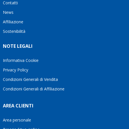
Contatti
ho
milanese
cuore
visto
che si
il
News
questo
questi
client
Affiliazione
bellissimo
dettagli
un
sito su
è
perio
Sostenibilità
internet
molto
in cui
Ve lo
rigido.
l’assi
NOTE LEGALI
consiglio
Fidatevi,
viene
♥️
se
spes
avete
trasc
Informativa Cookie
bisogno
trova
Privacy Policy
siete in
pers
ottime
che si
Condizioni Generali di Vendita
mani.
pren
Condizioni Generali di Affiliazione
il
temp
di
AREA CLIENTI
aiutar
fa
davve
Area personale
la