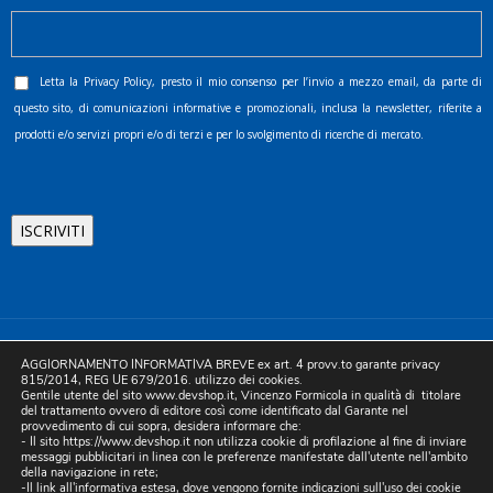
Letta la
Privacy Policy
, presto il mio consenso per l’invio a mezzo email, da parte di
questo sito, di comunicazioni informative e promozionali, inclusa la newsletter, riferite a
prodotti e/o servizi propri e/o di terzi e per lo svolgimento di ricerche di mercato.
©2025 D.& V. International srl | Sede Legale: Via Libertà, 225 -
AGGIORNAMENTO INFORMATIVA BREVE ex art. 4 provv.to garante privacy
80055 Portici (NA). pec: devinternational@pec.it P.IVA
815/2014, REG UE 679/2016. utilizzo dei cookies.
Gentile utente del sito www.devshop.it, Vincenzo Formicola in qualità di titolare
05754741212 | REA NA-773826 | Capitale sociale 10.000 euro i.v.
del trattamento ovvero di editore così come identificato dal Garante nel
provvedimento di cui sopra, desidera informare che:
| Developed by Digital & Viral
- Il sito https://www.devshop.it non utilizza cookie di profilazione al fine di inviare
messaggi pubblicitari in linea con le preferenze manifestate dall'utente nell'ambito
della navigazione in rete;
-Il link all'informativa estesa, dove vengono fornite indicazioni sull'uso dei cookie