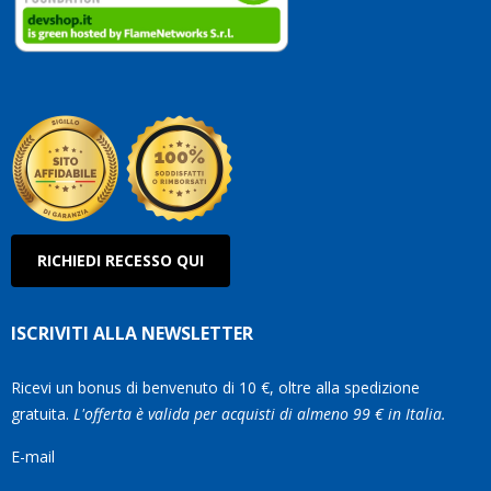
clienti
Conti
così!
Robe
Olan
RICHIEDI RECESSO QUI
ISCRIVITI ALLA NEWSLETTER
Ricevi un bonus di benvenuto di 10 €, oltre alla spedizione
gratuita.
L'offerta è valida per acquisti di almeno 99 € in Italia.
E-mail