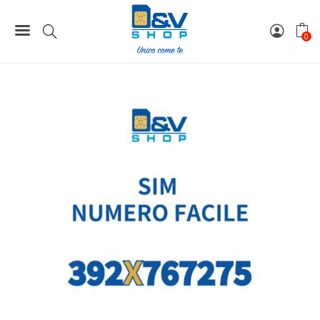
Home
Numeri Facili
SIM Tre Numero Facile 392X767275 Da Attivare
0