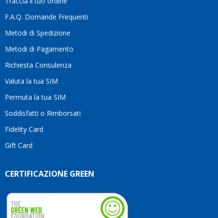
Traccia il tuo ordine
diffe
quest
F.A.Q. Domande Frequenti
moti
Metodi di Spedizione
li
consi
Metodi di Pagamento
senz
Richiesta Consulenza
alcun
esita
Valuta la tua SIM
Compl
per la
Permuta la tua SIM
seriet
Soddisfatti o Rimborsati
la
comp
Fidelity Card
e,
Gift Card
sopra
per
l’atte
CERTIFICAZIONE GREEN
che
dedic
ai
vostri