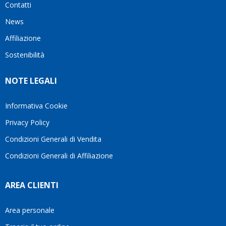
Contatti
ho
milanese
cuore
visto
che si
il
News
questo
questi
client
Affiliazione
bellissimo
dettagli
un
sito su
è
perio
Sostenibilità
internet
molto
in cui
Ve lo
rigido.
l’assi
NOTE LEGALI
consiglio
Fidatevi,
viene
♥️
se
spes
avete
trasc
Informativa Cookie
bisogno
trova
Privacy Policy
siete in
pers
ottime
che si
Condizioni Generali di Vendita
mani.
pren
Condizioni Generali di Affiliazione
il
temp
di
AREA CLIENTI
aiutar
fa
davve
Area personale
la