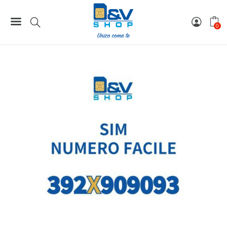
Home
Numeri Facili
SIM Tre Numero Facile 392X909093 Da Attivare
0