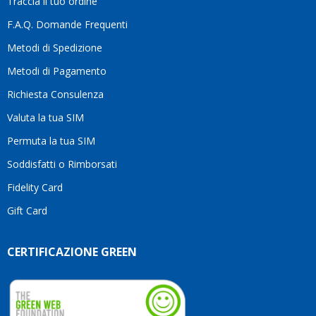
Traccia il tuo ordine
diffe
quest
F.A.Q. Domande Frequenti
moti
Metodi di Spedizione
li
consi
Metodi di Pagamento
senz
Richiesta Consulenza
alcun
esita
Valuta la tua SIM
Compl
per la
Permuta la tua SIM
seriet
Soddisfatti o Rimborsati
la
comp
Fidelity Card
e,
Gift Card
sopra
per
l’atte
CERTIFICAZIONE GREEN
che
dedic
ai
vostri