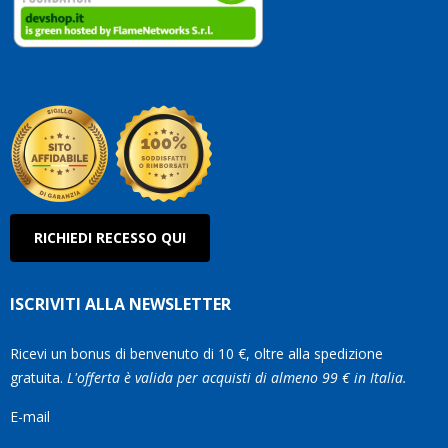
clienti
Conti
così!
Robe
Olan
RICHIEDI RECESSO QUI
ISCRIVITI ALLA NEWSLETTER
Ricevi un bonus di benvenuto di 10 €, oltre alla spedizione
gratuita.
L'offerta è valida per acquisti di almeno 99 € in Italia.
E-mail