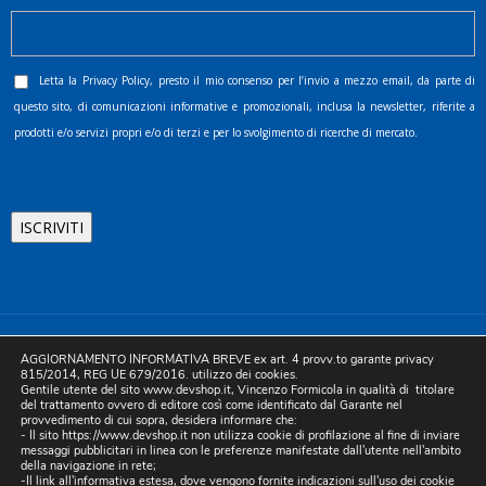
Letta la
Privacy Policy
, presto il mio consenso per l’invio a mezzo email, da parte di
questo sito, di comunicazioni informative e promozionali, inclusa la newsletter, riferite a
prodotti e/o servizi propri e/o di terzi e per lo svolgimento di ricerche di mercato.
©2025 D.& V. International srl | Sede Legale: Via Libertà, 225 -
AGGIORNAMENTO INFORMATIVA BREVE ex art. 4 provv.to garante privacy
80055 Portici (NA). pec: devinternational@pec.it P.IVA
815/2014, REG UE 679/2016. utilizzo dei cookies.
Gentile utente del sito www.devshop.it, Vincenzo Formicola in qualità di titolare
05754741212 | REA NA-773826 | Capitale sociale 10.000 euro i.v.
del trattamento ovvero di editore così come identificato dal Garante nel
provvedimento di cui sopra, desidera informare che:
| Developed by Digital & Viral
- Il sito https://www.devshop.it non utilizza cookie di profilazione al fine di inviare
messaggi pubblicitari in linea con le preferenze manifestate dall'utente nell'ambito
della navigazione in rete;
-Il link all'informativa estesa, dove vengono fornite indicazioni sull'uso dei cookie