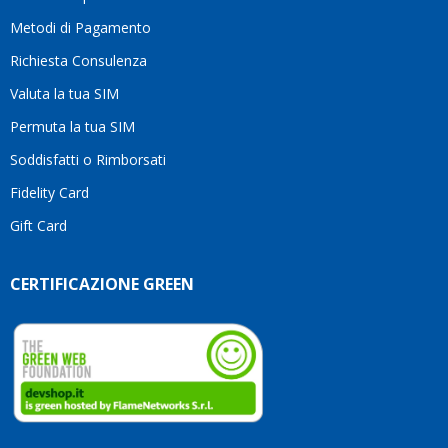
li
consiglio
Metodi di Pagamento
senza
Richiesta Consulenza
alcuna
esitazione.
Valuta la tua SIM
Complimenti
per la
Permuta la tua SIM
serietà,
Soddisfatti o Rimborsati
la
competenza
Fidelity Card
e,
Gift Card
soprattutto,
per
l’attenzione
CERTIFICAZIONE GREEN
che
dedicate
ai
vostri
clienti.
Continuate
così!
Roberto