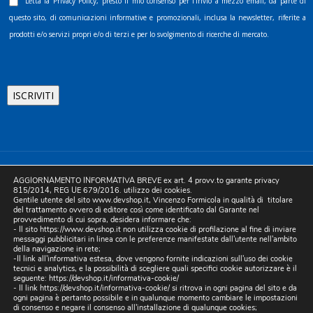
Letta la
Privacy Policy
, presto il mio consenso per l’invio a mezzo email, da parte di
questo sito, di comunicazioni informative e promozionali, inclusa la newsletter, riferite a
prodotti e/o servizi propri e/o di terzi e per lo svolgimento di ricerche di mercato.
©2025 D.& V. International srl | Sede Legale: Via Libertà, 225 -
AGGIORNAMENTO INFORMATIVA BREVE ex art. 4 provv.to garante privacy
80055 Portici (NA). pec: devinternational@pec.it P.IVA
815/2014, REG UE 679/2016. utilizzo dei cookies.
Gentile utente del sito www.devshop.it, Vincenzo Formicola in qualità di titolare
05754741212 | REA NA-773826 | Capitale sociale 10.000 euro i.v.
del trattamento ovvero di editore così come identificato dal Garante nel
provvedimento di cui sopra, desidera informare che:
| Developed by Digital & Viral
- Il sito https://www.devshop.it non utilizza cookie di profilazione al fine di inviare
messaggi pubblicitari in linea con le preferenze manifestate dall'utente nell'ambito
della navigazione in rete;
-Il link all'informativa estesa, dove vengono fornite indicazioni sull'uso dei cookie
tecnici e analytics, e la possibilità di scegliere quali specifici cookie autorizzare è il
seguente:
https://devshop.it/informativa-cookie/
- Il link
https://devshop.it/informativa-cookie/
si ritrova in ogni pagina del sito e da
ogni pagina è pertanto possibile e in qualunque momento cambiare le impostazioni
di consenso e negare il consenso all'installazione di qualunque cookies;