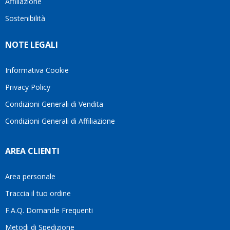
Affiliazione
bellissimo
dettagli
un
sito su
è
periodo
Sostenibilità
internet
molto
in cui
Ve lo
rigido.
l’assistenza
NOTE LEGALI
consiglio
Fidatevi,
viene
♥️
se
spesso
avete
trascurata,
Informativa Cookie
bisogno
trovare
Privacy Policy
siete in
persone
ottime
che si
Condizioni Generali di Vendita
mani.
prendono
Condizioni Generali di Affiliazione
il
tempo
di
AREA CLIENTI
aiutarti
fa
davvero
Area personale
la
Traccia il tuo ordine
differenza.Per
questo
F.A.Q. Domande Frequenti
motivo
Metodi di Spedizione