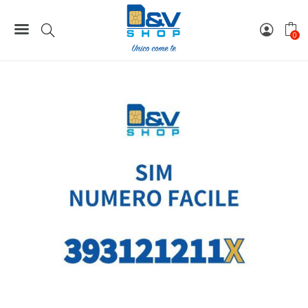
Home
Numeri Facili
SIM Tre Numero Facile 393121211X Da Attivare
0