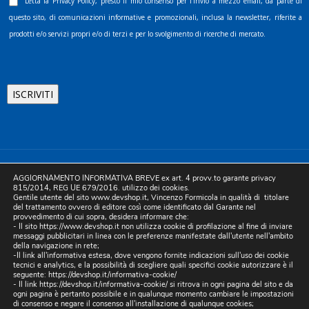
Letta la
Privacy Policy
, presto il mio consenso per l’invio a mezzo email, da parte di
questo sito, di comunicazioni informative e promozionali, inclusa la newsletter, riferite a
prodotti e/o servizi propri e/o di terzi e per lo svolgimento di ricerche di mercato.
©2025 D.& V. International srl | Sede Legale: Via Libertà, 225 -
AGGIORNAMENTO INFORMATIVA BREVE ex art. 4 provv.to garante privacy
80055 Portici (NA). pec: devinternational@pec.it P.IVA
815/2014, REG UE 679/2016. utilizzo dei cookies.
Gentile utente del sito www.devshop.it, Vincenzo Formicola in qualità di titolare
05754741212 | REA NA-773826 | Capitale sociale 10.000 euro i.v.
del trattamento ovvero di editore così come identificato dal Garante nel
provvedimento di cui sopra, desidera informare che:
| Developed by Digital & Viral
- Il sito https://www.devshop.it non utilizza cookie di profilazione al fine di inviare
messaggi pubblicitari in linea con le preferenze manifestate dall'utente nell'ambito
della navigazione in rete;
-Il link all'informativa estesa, dove vengono fornite indicazioni sull'uso dei cookie
tecnici e analytics, e la possibilità di scegliere quali specifici cookie autorizzare è il
seguente:
https://devshop.it/informativa-cookie/
- Il link
https://devshop.it/informativa-cookie/
si ritrova in ogni pagina del sito e da
ogni pagina è pertanto possibile e in qualunque momento cambiare le impostazioni
di consenso e negare il consenso all'installazione di qualunque cookies;