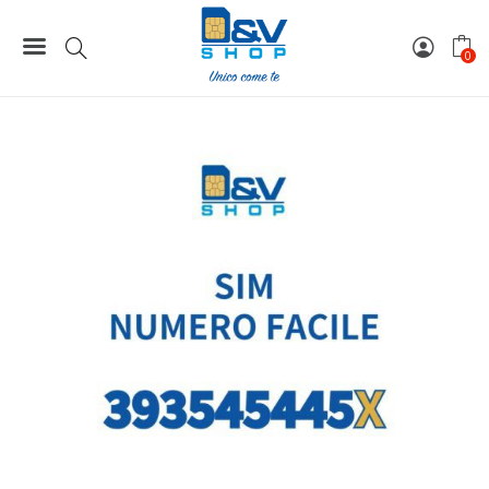
Home
Numeri Facili
SIM Tre Numero Facile 393545445X Da Attivare
0