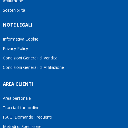
Affiliazione
bellissimo
dettagli
un
sito su
è
periodo
Sostenibilità
internet
molto
in cui
Ve lo
rigido.
l’assistenza
NOTE LEGALI
consiglio
Fidatevi,
viene
♥️
se
spesso
avete
trascurata,
Informativa Cookie
bisogno
trovare
Privacy Policy
siete in
persone
ottime
che si
Condizioni Generali di Vendita
mani.
prendono
Condizioni Generali di Affiliazione
il
tempo
di
AREA CLIENTI
aiutarti
fa
davvero
Area personale
la
Traccia il tuo ordine
differenza.Per
questo
F.A.Q. Domande Frequenti
motivo
Metodi di Spedizione