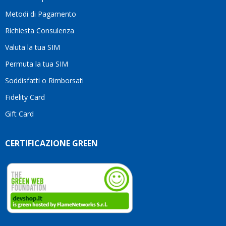
li
consiglio
Metodi di Pagamento
senza
Richiesta Consulenza
alcuna
esitazione.
Valuta la tua SIM
Complimenti
per la
Permuta la tua SIM
serietà,
Soddisfatti o Rimborsati
la
competenza
Fidelity Card
e,
Gift Card
soprattutto,
per
l’attenzione
CERTIFICAZIONE GREEN
che
dedicate
ai
vostri
clienti.
Continuate
così!
Roberto