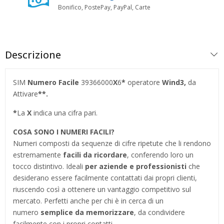
Bonifico, PostePay, PayPal, Carte
Descrizione
SIM
Numero Facile
39366000
X
6
*
operatore
Wind3
,
da
Attivare
**.
*
La
X
indica una cifra pari.
COSA SONO I NUMERI FACILI?
Numeri composti da sequenze di cifre ripetute che li rendono
estremamente
facili da ricordare
, conferendo loro un
tocco distintivo. Ideali
per aziende e professionisti
che
desiderano essere facilmente contattati dai propri clienti,
riuscendo così a ottenere un vantaggio competitivo sul
mercato. Perfetti anche per chi è in cerca di un
numero
semplice da memorizzare
, da condividere
facilmente con i propri contatti.