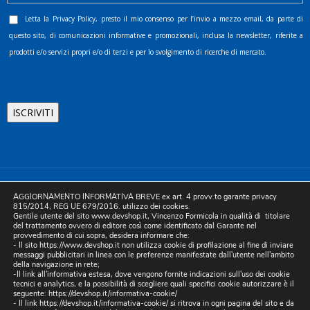
Letta la
Privacy Policy
, presto il mio consenso per l’invio a mezzo email, da parte di
questo sito, di comunicazioni informative e promozionali, inclusa la newsletter, riferite a
prodotti e/o servizi propri e/o di terzi e per lo svolgimento di ricerche di mercato.
©2025 D.& V. International srl | Sede Legale: Via Libertà, 225 -
AGGIORNAMENTO INFORMATIVA BREVE ex art. 4 provv.to garante privacy
80055 Portici (NA). pec: devinternational@pec.it P.IVA
815/2014, REG UE 679/2016. utilizzo dei cookies.
Gentile utente del sito www.devshop.it, Vincenzo Formicola in qualità di titolare
05754741212 | REA NA-773826 | Capitale sociale 10.000 euro i.v.
del trattamento ovvero di editore così come identificato dal Garante nel
provvedimento di cui sopra, desidera informare che:
| Developed by Digital & Viral
- Il sito https://www.devshop.it non utilizza cookie di profilazione al fine di inviare
messaggi pubblicitari in linea con le preferenze manifestate dall'utente nell'ambito
della navigazione in rete;
-Il link all'informativa estesa, dove vengono fornite indicazioni sull'uso dei cookie
tecnici e analytics, e la possibilità di scegliere quali specifici cookie autorizzare è il
seguente:
https://devshop.it/informativa-cookie/
- Il link
https://devshop.it/informativa-cookie/
si ritrova in ogni pagina del sito e da