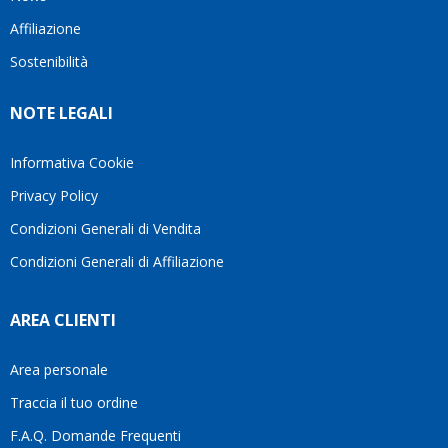
questo
questi
cliente.In
Affiliazione
bellissimo
dettagli
un
sito su
è
periodo
Sostenibilità
internet
molto
in cui
Ve lo
rigido.
l’assistenza
NOTE LEGALI
consiglio
Fidatevi,
viene
♥️
se
spesso
avete
trascurata,
Informativa Cookie
bisogno
trovare
Privacy Policy
siete in
persone
ottime
che si
Condizioni Generali di Vendita
mani.
prendono
Condizioni Generali di Affiliazione
il
tempo
di
AREA CLIENTI
aiutarti
fa
davvero
Area personale
la
Traccia il tuo ordine
differenza.Per
questo
F.A.Q. Domande Frequenti