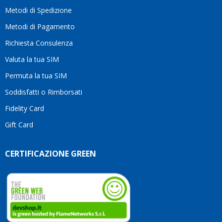
motivo
Metodi di Spedizione
li
consiglio
Metodi di Pagamento
senza
Richiesta Consulenza
alcuna
esitazione.
Valuta la tua SIM
Complimenti
per la
Permuta la tua SIM
serietà,
Soddisfatti o Rimborsati
la
competenza
Fidelity Card
e,
Gift Card
soprattutto,
per
l’attenzione
CERTIFICAZIONE GREEN
che
dedicate
ai
vostri
clienti.
Continuate
così!