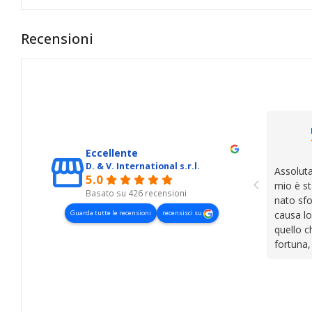
Recensioni
Eccellente
D. & V. International s.r.l.
Assoluta
5.0
mio è st
Basato su 426 recensioni
nato sfo
Guarda tutte le recensioni
recensisci su
causa lo
quello c
fortuna,
presenza
lasciano
cose. Be
trovato,