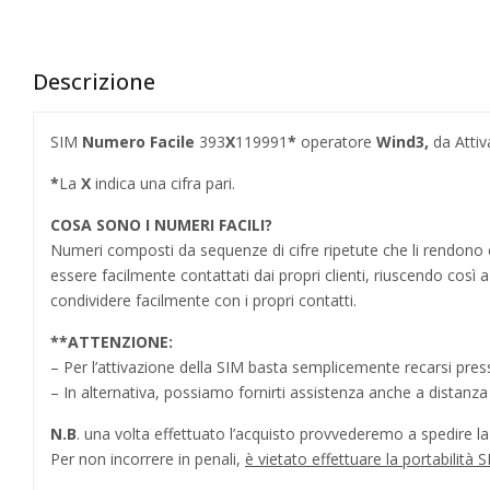
Descrizione
SIM
Numero Facile
393
X
119991
*
operatore
Wind3
,
da Attiv
*
La
X
indica una cifra pari.
COSA SONO I NUMERI FACILI?
Numeri composti da sequenze di cifre ripetute che li rendo
essere facilmente contattati dai propri clienti, riuscendo cos
condividere facilmente con i propri contatti.
**
ATTENZIONE:
– Per l’attivazione della SIM basta semplicemente recarsi press
– In alternativa, possiamo fornirti assistenza anche a distanz
N.B
. una volta effettuato l’acquisto provvederemo a spedire la S
Per non incorrere in penali,
è vietato effettuare la portabilit