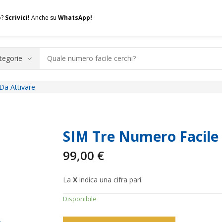
o?
Scrivici!
Anche su
WhatsApp!
Da Attivare
.A.Q.
Contatti
Consulenza
Valuta la tua SIM
Permuta l
SIM Tre Numero Facile
99,00
€
La
X
indica una cifra pari.
Disponibile