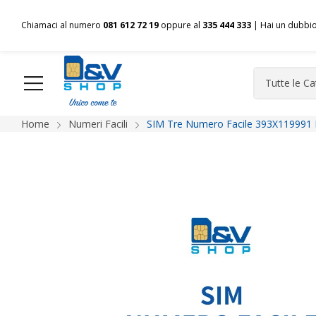
Chiamaci al numero
081 612 72 19
oppure al
335 444 333
| Hai un dubbi
Home
Numeri Facili
SIM Tre Numero Facile 393X119991 
HOME
Chi siamo
Shop
Spedizioni
Pagamenti
F