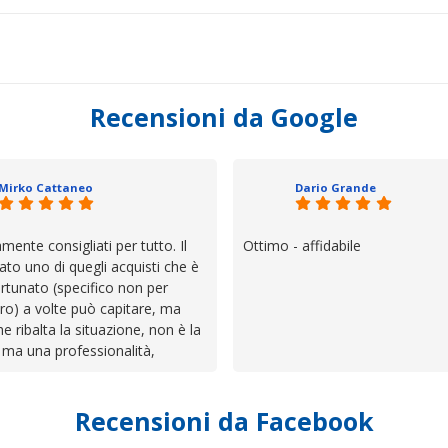
Recensioni da Google
Mirko Cattaneo
Dario Grande
mente consigliati per tutto. Il
Ottimo - affidabile
ato uno di quegli acquisti che è
rtunato (specifico non per
ro) a volte può capitare, ma
he ribalta la situazione, non è la
 ma una professionalità,
 e assistenza che non ti
 da solo a sistemare tutte le
Recensioni da Facebook
', io qui è proprio quello che ho
 un atteggiamento che va oltre