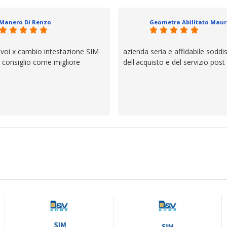
io e ve lo dice un milanese che si
ttagli è molto rigido. Fidatevi,
Manero Di Renzo
 bisogno siete in ottime mani.
 voi x cambio intestazione SIM
azienda seria e affidabile soddi
lo consiglio come migliore
dell'acquisto e del servizio post