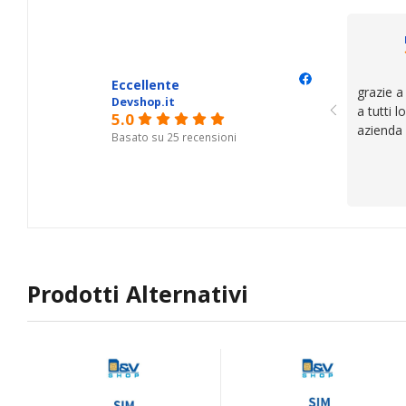
il serviz
questi de
se avete
Eccellente
grazie a
Devshop.it
a tutti 
5.0
azienda
Basato su 25 recensioni
Prodotti Alternativi