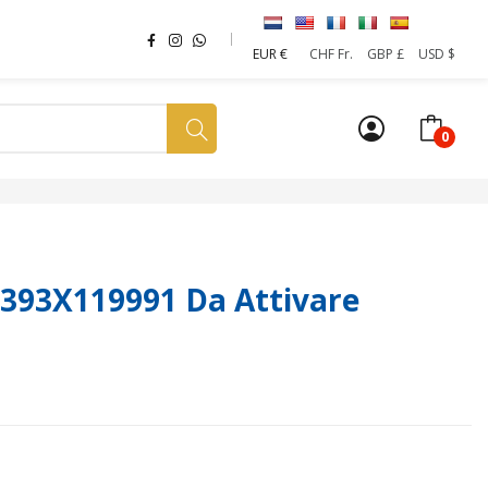
EUR €
CHF Fr.
GBP £
USD $
0
a tua SIM
News
Affiliazione
Sostenibilità
 393X119991 Da Attivare