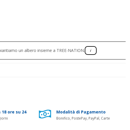
, piantiamo un albero insieme a TREE-NATION.
 18 ore su 24
Modalità di Pagamento
iorni
Bonifico, PostePay, PayPal, Carte