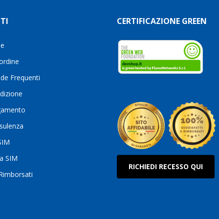
TI
CERTIFICAZIONE GREEN
le
 ordine
de Frequenti
dizione
gamento
sulenza
 SIM
ua SIM
RICHIEDI RECESSO QUI
 Rimborsati