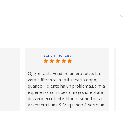
Roberto Coletti
Oggi è facile vendere un prodotto. La
Ho acqui
vera differenza la fa il servizio dopo,
sono rim
quando il cliente ha un problema.La mia
Venditore
esperienza con questo negozio è stata
professi
davvero eccellente. Non si sono limitati
chiara. 
a vendermi una SIM: quando è sorto un
conforme
inconveniente per colpa mia si sono
chi cerca
impegnati con grande disponibilità,
affidabile
professionalità e pazienza per trovare la
soluzione, dimostrando di avere