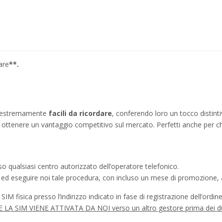
are
**.
no estremamente
facili da ricordare
, conferendo loro un tocco distinti
ì a ottenere un vantaggio competitivo sul mercato. Perfetti anche per c
o qualsiasi centro autorizzato dell’operatore telefonico.
a ed eseguire noi tale procedura, con incluso un mese di promozione, a
IM fisica presso l’indirizzo indicato in fase di registrazione dell’ordine
à SE LA SIM VIENE ATTIVATA DA NOI verso un altro gestore prima dei d