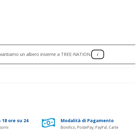
, piantiamo un albero insieme a TREE-NATION.
 18 ore su 24
Modalità di Pagamento
iorni
Bonifico, PostePay, PayPal, Carte