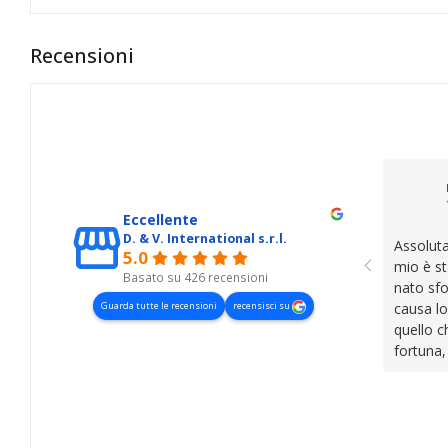
Recensioni
Eccellente
D. & V. International s.r.l.
Assoluta
5.0
mio è st
Basato su 426 recensioni
nato sfo
Guarda tutte le recensioni
recensisci su
causa lo
quello c
fortuna,
presenza
lasciano
cose. Be
trovato,