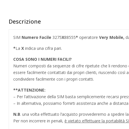
Descrizione
SIM
Numero Facile
3275
X
88555
*
operatore
Very Mobile,
d
*
La
X
indica una cifra pari.
COSA SONO I NUMERI FACILI?
Numeri composti da sequenze di cifre ripetute che li rendo
essere facilmente contattati dai propri clienti, riuscendo cos
condividere facilmente con i propri contatti.
**
ATTENZIONE:
– Per l’attivazione della SIM basta semplicemente recarsi press
– In alternativa, possiamo fornirti assistenza anche a distanz
N.B
. una volta effettuato l’acquisto provvederemo a spedire la S
Per non incorrere in penali,
è vietato effettuare la portabilit