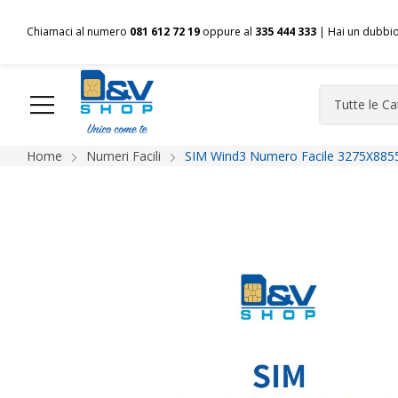
Chiamaci al numero
081 612 72 19
oppure al
335 444 333
| Hai un dubbi
Home
Numeri Facili
SIM Wind3 Numero Facile 3275X8855
HOME
Chi siamo
Shop
Spedizioni
Pagamenti
F