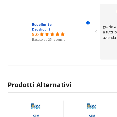
il serviz
questi de
se avete
Eccellente
grazie a
Devshop.it
a tutti 
5.0
azienda
Basato su 25 recensioni
Prodotti Alternativi