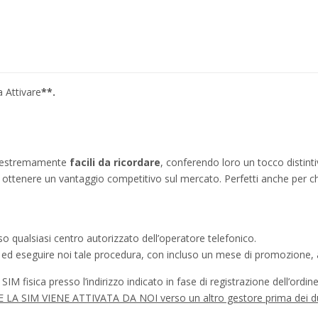
a Attivare
**.
no estremamente
facili da ricordare
, conferendo loro un tocco distinti
ì a ottenere un vantaggio competitivo sul mercato. Perfetti anche per c
o qualsiasi centro autorizzato dell’operatore telefonico.
a ed eseguire noi tale procedura, con incluso un mese di promozione, a
IM fisica presso l’indirizzo indicato in fase di registrazione dell’ordine
à SE LA SIM VIENE ATTIVATA DA NOI verso un altro gestore prima dei d