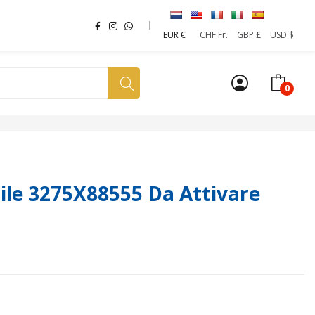
EUR €
CHF Fr.
GBP £
USD $
0
a tua SIM
News
Affiliazione
Sostenibilità
le 3275X88555 Da Attivare