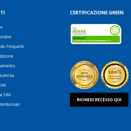
TI
CERTIFICAZIONE GREEN
le
 ordine
de Frequenti
dizione
gamento
sulenza
 SIM
ua SIM
RICHIEDI RECESSO QUI
 Rimborsati