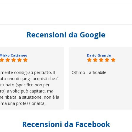
Recensioni da Google
Mirko Cattaneo
Dario Grande
mente consigliati per tutto. Il
Ottimo - affidabile
ato uno di quegli acquisti che è
rtunato (specifico non per
ro) a volte può capitare, ma
he ribalta la situazione, non è la
 ma una professionalità,
 e assistenza che non ti
 da solo a sistemare tutte le
Recensioni da Facebook
', io qui è proprio quello che ho
 un atteggiamento che va oltre