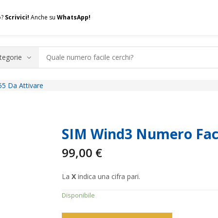
o?
Scrivici!
Anche su
WhatsApp!
5 Da Attivare
.A.Q.
Contatti
Consulenza
Valuta la tua SIM
Permuta l
SIM Wind3 Numero Faci
99,00
€
La
X
indica una cifra pari.
Disponibile