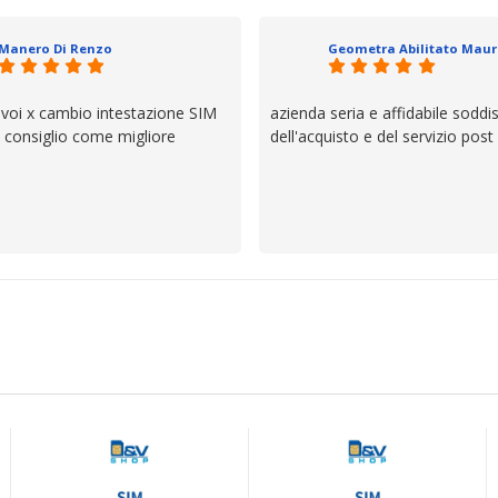
io e ve lo dice un milanese che si
ttagli è molto rigido. Fidatevi,
Manero Di Renzo
 bisogno siete in ottime mani.
 voi x cambio intestazione SIM
azienda seria e affidabile soddi
lo consiglio come migliore
dell'acquisto e del servizio post