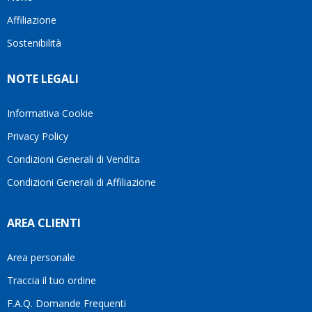
questo
questi
client
Affiliazione
bellissimo
dettagli
un
sito su
è
perio
Sostenibilità
internet
molto
in cui
Ve lo
rigido.
l’assi
NOTE LEGALI
consiglio
Fidatevi,
viene
♥️
se
spes
avete
trasc
Informativa Cookie
bisogno
trova
Privacy Policy
siete in
pers
ottime
che si
Condizioni Generali di Vendita
mani.
pren
Condizioni Generali di Affiliazione
il
temp
di
AREA CLIENTI
aiutar
fa
davve
Area personale
la
Traccia il tuo ordine
diffe
quest
F.A.Q. Domande Frequenti