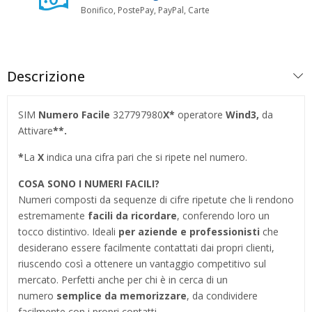
Bonifico, PostePay, PayPal, Carte
Descrizione
SIM
Numero Facile
327797980
X*
operatore
Wind3,
da
Attivare
**.
*
La
X
indica una cifra pari che si ripete nel numero.
COSA SONO I NUMERI FACILI?
Numeri composti da sequenze di cifre ripetute che li rendono
estremamente
facili da ricordare
, conferendo loro un
tocco distintivo. Ideali
per aziende e professionisti
che
desiderano essere facilmente contattati dai propri clienti,
riuscendo così a ottenere un vantaggio competitivo sul
mercato. Perfetti anche per chi è in cerca di un
numero
semplice da memorizzare
, da condividere
facilmente con i propri contatti.