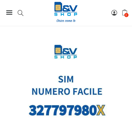
Home
Numeri Facili
SIM Wind3 Numero Facile 327797980X Da Attivare
0