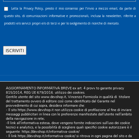
Letta la
Privacy Policy
, presto il mio consenso per l’invio a mezzo email, da parte di
questo sito, di comunicazioni informative e promozionali, inclusa la newsletter, riferite a
prodotti e/o servizi propri e/o di terzi e per lo svolgimento di ricerche di mercato.
©2025 D.& V. International srl | Sede Legale: Via Libertà, 225 -
AGGIORNAMENTO INFORMATIVA BREVE ex art. 4 provv.to garante privacy
80055 Portici (NA). pec: devinternational@pec.it P.IVA
815/2014, REG UE 679/2016. utilizzo dei cookies.
Gentile utente del sito www.devshop.it, Vincenzo Formicola in qualità di titolare
05754741212 | REA NA-773826 | Capitale sociale 10.000 euro i.v.
del trattamento ovvero di editore così come identificato dal Garante nel
provvedimento di cui sopra, desidera informare che:
| Developed by Digital & Viral
- Il sito https://www.devshop.it non utilizza cookie di profilazione al fine di inviare
messaggi pubblicitari in linea con le preferenze manifestate dall'utente nell'ambito
della navigazione in rete;
-Il link all'informativa estesa, dove vengono fornite indicazioni sull'uso dei cookie
tecnici e analytics, e la possibilità di scegliere quali specifici cookie autorizzare è il
seguente:
https://devshop.it/informativa-cookie/
- Il link
https://devshop.it/informativa-cookie/
si ritrova in ogni pagina del sito e da