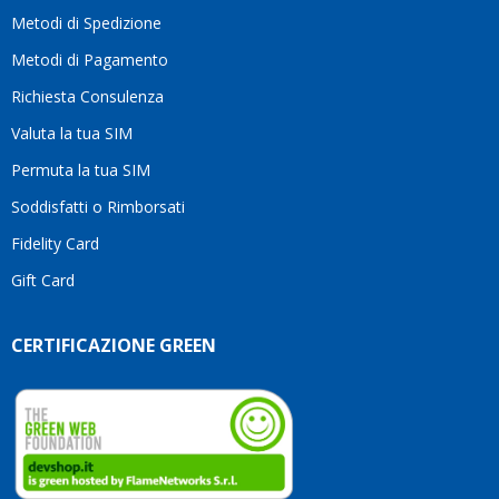
moti
Metodi di Spedizione
li
consi
Metodi di Pagamento
senz
Richiesta Consulenza
alcun
esita
Valuta la tua SIM
Compl
per la
Permuta la tua SIM
seriet
Soddisfatti o Rimborsati
la
comp
Fidelity Card
e,
Gift Card
sopra
per
l’atte
CERTIFICAZIONE GREEN
che
dedic
ai
vostri
clienti
Conti
così!