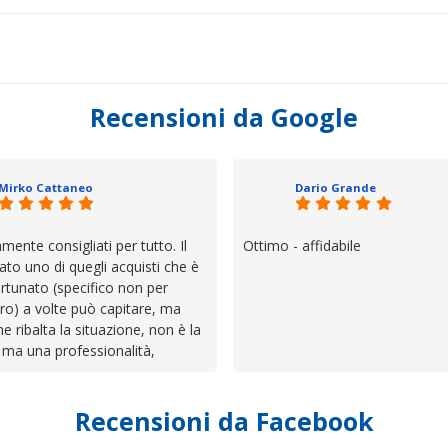
Recensioni da Google
Mirko Cattaneo
Dario Grande
mente consigliati per tutto. Il
Ottimo - affidabile
ato uno di quegli acquisti che è
rtunato (specifico non per
ro) a volte può capitare, ma
he ribalta la situazione, non è la
 ma una professionalità,
 e assistenza che non ti
 da solo a sistemare tutte le
Recensioni da Facebook
', io qui è proprio quello che ho
 un atteggiamento che va oltre