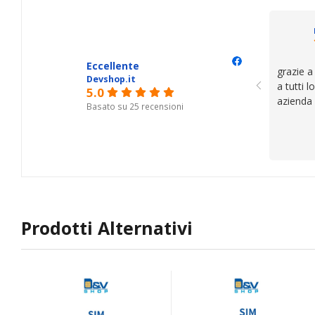
il serviz
questi de
se avete
Eccellente
grazie a
Devshop.it
a tutti 
5.0
azienda
Basato su 25 recensioni
Prodotti Alternativi