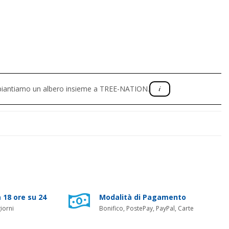
, piantiamo un albero insieme a TREE-NATION.
 18 ore su 24
Modalità di Pagamento
iorni
Bonifico, PostePay, PayPal, Carte