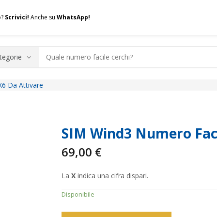
o?
Scrivici!
Anche su
WhatsApp!
6 Da Attivare
.A.Q.
Contatti
Consulenza
Valuta la tua SIM
Permuta l
SIM Wind3 Numero Faci
69,00
€
La
X
indica una cifra dispari.
Disponibile