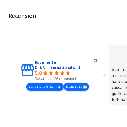
Recensioni
Eccellente
D. & V. International s.r.l.
Assoluta
5.0
mio è st
Basato su 426 recensioni
nato sfo
Guarda tutte le recensioni
recensisci su
causa lo
quello c
fortuna,
presenza
lasciano
cose. Be
trovato,