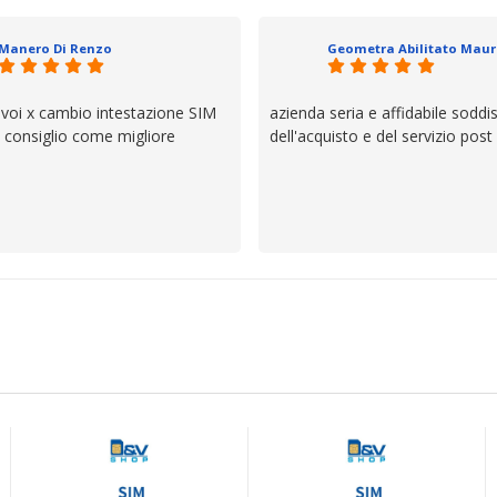
io e ve lo dice un milanese che si
ttagli è molto rigido. Fidatevi,
Manero Di Renzo
 bisogno siete in ottime mani.
 voi x cambio intestazione SIM
azienda seria e affidabile soddi
lo consiglio come migliore
dell'acquisto e del servizio post