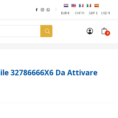
EUR €
CHF Fr.
GBP £
USD $
0
a tua SIM
News
Affiliazione
Sostenibilità
le 32786666X6 Da Attivare