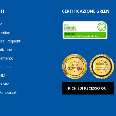
TI
CERTIFICAZIONE GREEN
le
 ordine
de Frequenti
dizione
gamento
sulenza
 SIM
ua SIM
RICHIEDI RECESSO QUI
 Rimborsati