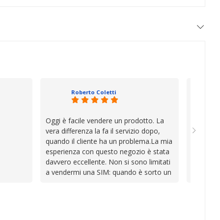
Roberto Coletti
Oggi è facile vendere un prodotto. La
Ho acqui
vera differenza la fa il servizio dopo,
sono rim
quando il cliente ha un problema.La mia
Venditore
esperienza con questo negozio è stata
professi
davvero eccellente. Non si sono limitati
chiara. 
a vendermi una SIM: quando è sorto un
conforme
inconveniente per colpa mia si sono
chi cerca
impegnati con grande disponibilità,
affidabile
professionalità e pazienza per trovare la
soluzione, dimostrando di avere