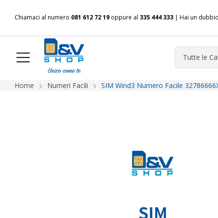
Chiamaci al numero
081 612 72 19
oppure al
335 444 333
| Hai un dubbi
Home
Numeri Facili
SIM Wind3 Numero Facile 32786666X
HOME
Chi siamo
Shop
Spedizioni
Pagamenti
F