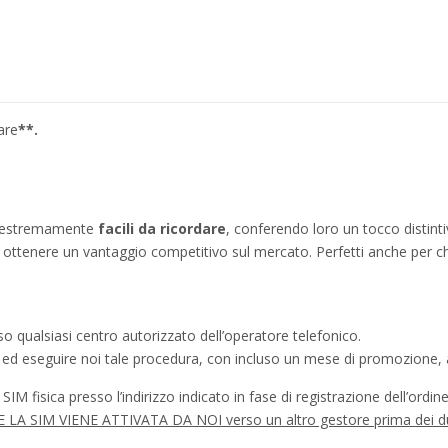
are
**.
no estremamente
facili da ricordare
, conferendo loro un tocco distinti
ì a ottenere un vantaggio competitivo sul mercato. Perfetti anche per c
o qualsiasi centro autorizzato dell’operatore telefonico.
a ed eseguire noi tale procedura, con incluso un mese di promozione, a
IM fisica presso l’indirizzo indicato in fase di registrazione dell’ordine
à SE LA SIM VIENE ATTIVATA DA NOI verso un altro gestore prima dei d