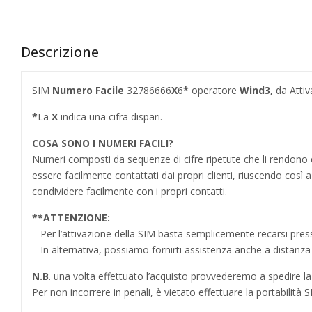
Descrizione
SIM
Numero Facile
32786666
X
6
*
operatore
Wind3,
da Attiv
*
La
X
indica una cifra dispari.
COSA SONO I NUMERI FACILI?
Numeri composti da sequenze di cifre ripetute che li rendo
essere facilmente contattati dai propri clienti, riuscendo cos
condividere facilmente con i propri contatti.
**
ATTENZIONE:
– Per l’attivazione della SIM basta semplicemente recarsi press
– In alternativa, possiamo fornirti assistenza anche a distanz
N.B
. una volta effettuato l’acquisto provvederemo a spedire la S
Per non incorrere in penali,
è vietato effettuare la portabilit