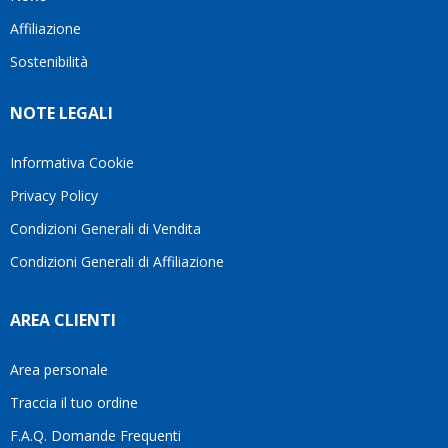
questo
questi
cliente.In
Affiliazione
bellissimo
dettagli
un
sito su
è
periodo
Sostenibilità
internet
molto
in cui
Ve lo
rigido.
l’assistenza
NOTE LEGALI
consiglio
Fidatevi,
viene
♥️
se
spesso
avete
trascurata,
Informativa Cookie
bisogno
trovare
Privacy Policy
siete in
persone
ottime
che si
Condizioni Generali di Vendita
mani.
prendono
Condizioni Generali di Affiliazione
il
tempo
di
AREA CLIENTI
aiutarti
fa
davvero
Area personale
la
Traccia il tuo ordine
differenza.Per
questo
F.A.Q. Domande Frequenti