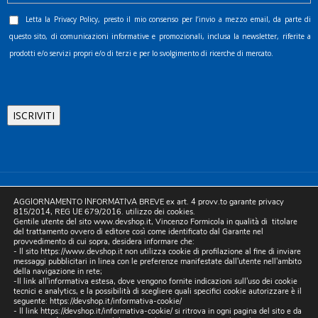
Letta la
Privacy Policy
, presto il mio consenso per l’invio a mezzo email, da parte di
questo sito, di comunicazioni informative e promozionali, inclusa la newsletter, riferite a
prodotti e/o servizi propri e/o di terzi e per lo svolgimento di ricerche di mercato.
©2025 D.& V. International srl | Sede Legale: Via Libertà, 225 -
AGGIORNAMENTO INFORMATIVA BREVE ex art. 4 provv.to garante privacy
80055 Portici (NA). pec: devinternational@pec.it P.IVA
815/2014, REG UE 679/2016. utilizzo dei cookies.
Gentile utente del sito www.devshop.it, Vincenzo Formicola in qualità di titolare
05754741212 | REA NA-773826 | Capitale sociale 10.000 euro i.v.
del trattamento ovvero di editore così come identificato dal Garante nel
provvedimento di cui sopra, desidera informare che:
| Developed by Digital & Viral
- Il sito https://www.devshop.it non utilizza cookie di profilazione al fine di inviare
messaggi pubblicitari in linea con le preferenze manifestate dall'utente nell'ambito
della navigazione in rete;
-Il link all'informativa estesa, dove vengono fornite indicazioni sull'uso dei cookie
tecnici e analytics, e la possibilità di scegliere quali specifici cookie autorizzare è il
seguente:
https://devshop.it/informativa-cookie/
- Il link
https://devshop.it/informativa-cookie/
si ritrova in ogni pagina del sito e da