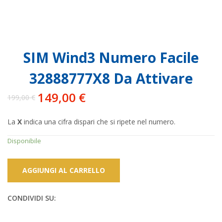
SIM Wind3 Numero Facile
32888777X8 Da Attivare
149,00
€
199,00
€
Il
Il
prezzo
prezzo
La
X
indica una cifra dispari che si ripete nel numero.
originale
attuale
era:
è:
Disponibile
199,00 €.
149,00 €.
AGGIUNGI AL CARRELLO
CONDIVIDI SU: