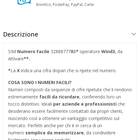
Bonifico, PostePay, PayPal, Carte
Descrizione
SIM
Numero Facile
32888777
X
8
*
operatore
Wind3,
da
Attivare
**.
*
La
X
indica una cifra dispari che si ripete nel numero.
COSA SONO I NUMERI FACILI?
Numeri composti da sequenze di cifre ripetute che li rendono
estremamente
facili da ricordare
, conferendo loro un
tocco distintivo. Ideali
per aziende e professionisti
che
desiderano essere facilmente contattati dai propri clienti,
riuscendo così a ottenere un vantaggio competitivo sul
mercato. Perfetti anche per chi è in cerca di un
numero
semplice da memorizzare
, da condividere
facilmente con i propri contatti.