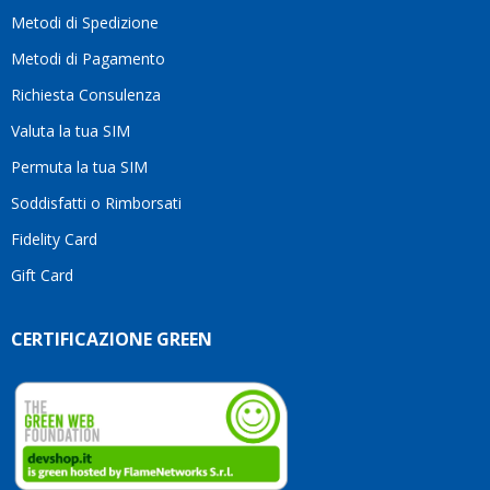
motivo
Metodi di Spedizione
li
consiglio
Metodi di Pagamento
senza
Richiesta Consulenza
alcuna
esitazione.
Valuta la tua SIM
Complimenti
per la
Permuta la tua SIM
serietà,
Soddisfatti o Rimborsati
la
competenza
Fidelity Card
e,
Gift Card
soprattutto,
per
l’attenzione
CERTIFICAZIONE GREEN
che
dedicate
ai
vostri
clienti.
Continuate
così!